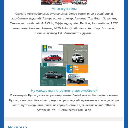
Авто журналы
Скачать Автомобильные журналы наиболее популярных российских и
зарубежных изданий: Авторевю, Автоцентр, Автомир, Top Gear , За рулем,
Тюнинг автомобилей, 4x4 Club, Офф-роуд драйв, Redline, Автомобили, АВТО
панорама, Клаксон, Автогид, NEW Auto, Quattroruote, АвтоЗвук, 5 колесо,
Полный привод 4х4, Автопилот и другие.
Руководства по ремонту автомобилей
В категории Руководства по ремонту автомобилей можно бесплатно скачать
Руководства, пособия и инструкции по ремонту, обслуживанию и эксплуатации
авто, мултимедийные диски из серии "Ремонт для начинающих", "Школа
Авторемонта", "Ремонтирую сам" и др
Реклама