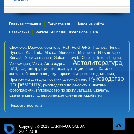
Главная страница
Регистрация
Новое на сайте
Статистика
Vehicle Structural Dimensional Data
Chevrolet
,
Daewoo
,
download
,
Fiat
,
Ford
,
GPS
,
Haynes
,
Honda
,
Hyundai
,
Kia
,
Lada
,
Mazda
,
Mercedes
,
Mitsubishi
,
Nissan
,
Opel
,
Renault
,
Service manual
,
Subaru
,
Toyota Corolla
,
Toyota Engine
,
Автолитература
Volkswagen
,
Volvo
,
Авто журналы
,
,
инструкция по эксплуатации
ВАЗ
,
Газ
,
,
карты
,
Каталог
запчастей
,
навигация
,
пдд
,
правила дорожного движения
,
Руководство
Программы для диагностики автомобилей
,
по ремонту
,
руководство по ремонту в цветных
фотографиях
,
Руководство по эксплуатации
,
Скачать
,
Скачать книгу
,
Электрические схемы автомобилей
Показать все теги
Copyright © 2013 CARINFO.COM.UA
2004-2019
Навер