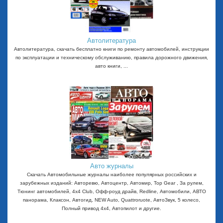
Автолитература
Автолитература, скачать бесплатно книги по ремонту автомобилей, инструкции
по эксплуатации и техническому обслуживанию, правила дорожного движения,
авто книги, ...
Авто журналы
Скачать Автомобильные журналы наиболее популярных российских и
зарубежных изданий: Авторевю, Автоцентр, Автомир, Top Gear , За рулем,
Тюнинг автомобилей, 4x4 Club, Офф-роуд драйв, Redline, Автомобили, АВТО
панорама, Клаксон, Автогид, NEW Auto, Quattroruote, АвтоЗвук, 5 колесо,
Полный привод 4х4, Автопилот и другие.