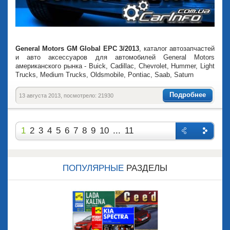
General Motors GM Global EPC 3/2013
, каталог автозапчастей
и авто аксессуаров для автомобилей General Motors
американского рынка - Buick, Cadillac, Chevrolet, Hummer, Light
Trucks, Medium Trucks, Oldsmobile, Pontiac, Saab, Saturn
Подробнее
13 августа 2013, посмотрело: 21930
1
2
3
4
5
6
7
8
9
10
...
11
Назад
Впере
д
ПОПУЛЯРНЫЕ
РАЗДЕЛЫ