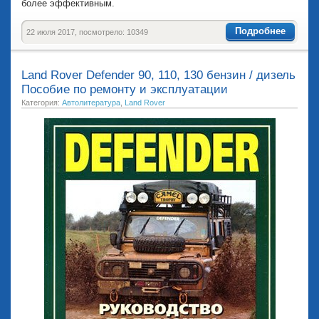
более эффективным.
Подробнее
22 июля 2017, посмотрело: 10349
Land Rover Defender 90, 110, 130 бензин / дизель
Пособие по ремонту и эксплуатации
Категория:
Автолитература
,
Land Rover