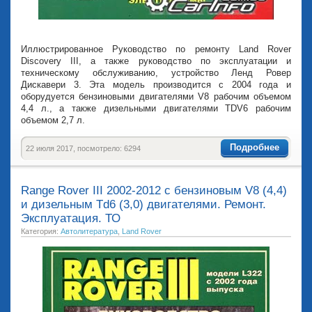
Иллюстрированное Руководство по ремонту Land Rover
Discovery III, а также руководство по эксплуатации и
техническому обслуживанию, устройство Ленд Ровер
Дискавери 3. Эта модель производится с 2004 года и
оборудуется бензиновыми двигателями V8 рабочим объемом
4,4 л., а также дизельными двигателями TDV6 рабочим
объемом 2,7 л.
Подробнее
22 июля 2017, посмотрело: 6294
Range Rover III 2002-2012 с бензиновым V8 (4,4)
и дизельным Td6 (3,0) двигателями. Ремонт.
Эксплуатация. ТО
Категория:
Автолитература
,
Land Rover