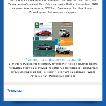
зарубежных изданий: Авторевю, Автоцентр, Автомир, Top Gear , За рулем,
Тюнинг автомобилей, 4x4 Club, Офф-роуд драйв, Redline, Автомобили, АВТО
панорама, Клаксон, Автогид, NEW Auto, Quattroruote, АвтоЗвук, 5 колесо,
Полный привод 4х4, Автопилот и другие.
Руководства по ремонту автомобилей
В категории Руководства по ремонту автомобилей можно бесплатно скачать
Руководства, пособия и инструкции по ремонту, обслуживанию и эксплуатации
авто, мултимедийные диски из серии "Ремонт для начинающих", "Школа
Авторемонта", "Ремонтирую сам" и др
Реклама