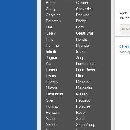
Buick
Citroen
Chery
Chevrolet
Opel 
Chrysler
Daewoo
техни
Daihatsu
Dodge
Fiat
Ford
10 ок
Geely
Great Wall
Hino
Honda
Hummer
Hyundai
Gene
Infiniti
Isuzu
Катего
Jaguar
Jeep
Kia
Lamborghini
Lancia
Land Rover
Lexus
Lifan
Lincoln
Maserati
Mazda
Mercedes
Mitsubishi
Nissan
Opel
Peugeot
Pontiac
Porsche
Renault
Rover
Saab
Seat
Skoda
SsangYong