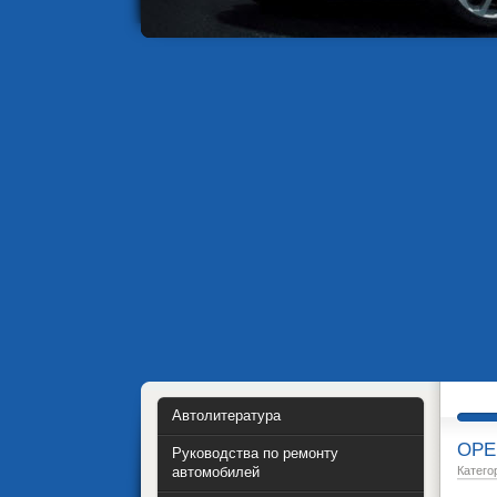
Автолитература
OPEL
Руководства по ремонту
автомобилей
Катего