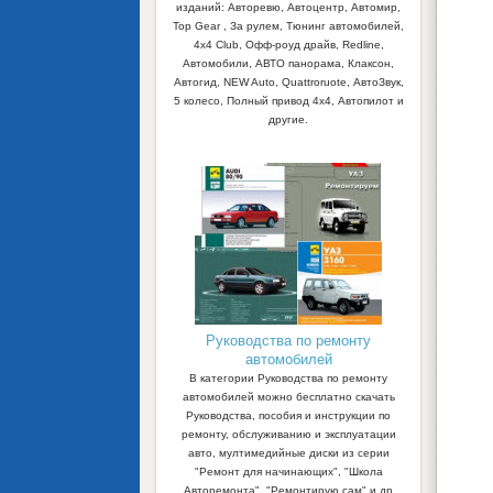
изданий: Авторевю, Автоцентр, Автомир,
Top Gear , За рулем, Тюнинг автомобилей,
4x4 Club, Офф-роуд драйв, Redline,
Автомобили, АВТО панорама, Клаксон,
Автогид, NEW Auto, Quattroruote, АвтоЗвук,
5 колесо, Полный привод 4х4, Автопилот и
другие.
Руководства по ремонту
автомобилей
В категории Руководства по ремонту
автомобилей можно бесплатно скачать
Руководства, пособия и инструкции по
ремонту, обслуживанию и эксплуатации
авто, мултимедийные диски из серии
"Ремонт для начинающих", "Школа
Авторемонта", "Ремонтирую сам" и др