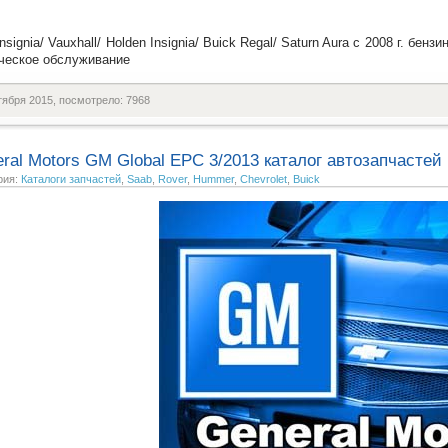
Insignia/ Vauxhall/ Holden Insignia/ Buick Regal/ Saturn Aura с 2008 г. бе
ческое обслуживание
тября 2015, посмотрело: 7968
ral Motors GM Global EPC 3/2013 каталог автозапчастей
рия:
Каталоги запчастей
,
Saab
,
Rover
,
Hummer
,
Chevrolet
,
Buick