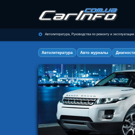
Автолитература, Руководства по
ремонту и эксплуатации
Автолитература, Руководства по ремонту и эксплуатации
автомобилей
Автолитература
Авто журналы
Диагност