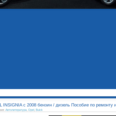
 INSIGNIA c 2008 бензин / дизель Пособие по ремонту 
рия:
Автолитература
,
Opel
,
Buick