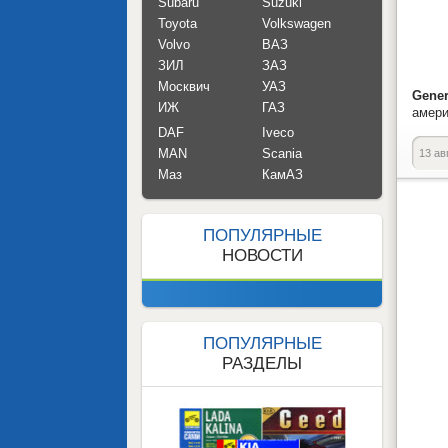
Subaru
Suzuki
Toyota
Volkswagen
Volvo
ВАЗ
ЗИЛ
ЗАЗ
Москвич
УАЗ
Gene
ИЖ
ГАЗ
амери
DAF
Iveco
MAN
Scania
13 ав
Маз
КамАЗ
ПОПУЛЯРНЫЕ
НОВОСТИ
ПОПУЛЯРНЫЕ
РАЗДЕЛЫ