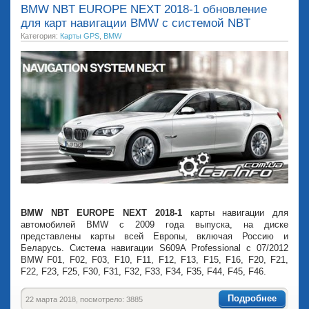
BMW NBT EUROPE NEXT 2018-1 обновление
для карт навигации BMW с системой NBT
Категория:
Карты GPS
,
BMW
BMW NBT EUROPE NEXT 2018-1
карты навигации для
автомобилей BMW с 2009 года выпуска, на диске
представлены карты всей Европы, включая Россию и
Беларусь. Система навигации S609A Professional с 07/2012
BMW F01, F02, F03, F10, F11, F12, F13, F15, F16, F20, F21,
F22, F23, F25, F30, F31, F32, F33, F34, F35, F44, F45, F46.
Подробнее
22 марта 2018, посмотрело: 3885