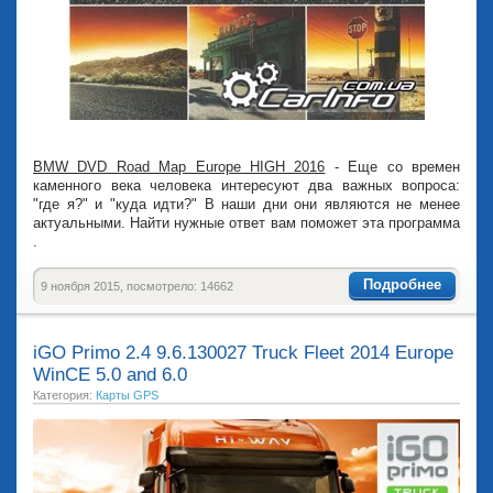
BMW DVD Road Map Europe HIGH 2016
- Еще со времен
каменного века человека интересуют два важных вопроса:
"где я?" и "куда идти?" В наши дни они являются не менее
актуальными. Найти нужные ответ вам поможет эта программа
.
Подробнее
9 ноября 2015, посмотрело: 14662
iGO Primo 2.4 9.6.130027 Truck Fleet 2014 Europe
WinCE 5.0 and 6.0
Категория:
Карты GPS