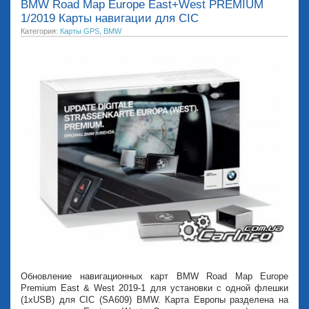
BMW Road Map Europe East+West PREMIUM
1/2019 Карты навигации для CIC
Категория:
Карты GPS
,
BMW
Обновление навигационных карт BMW Road Map Europe
Premium East & West 2019-1 для установки с одной флешки
(1xUSB) для CIC (SA609) BMW. Карта Европы разделена на