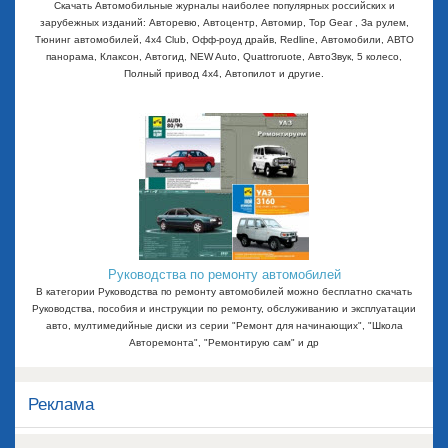
Скачать Автомобильные журналы наиболее популярных российских и
зарубежных изданий: Авторевю, Автоцентр, Автомир, Top Gear , За рулем,
Тюнинг автомобилей, 4x4 Club, Офф-роуд драйв, Redline, Автомобили, АВТО
панорама, Клаксон, Автогид, NEW Auto, Quattroruote, АвтоЗвук, 5 колесо,
Полный привод 4х4, Автопилот и другие.
Руководства по ремонту автомобилей
В категории Руководства по ремонту автомобилей можно бесплатно скачать
Руководства, пособия и инструкции по ремонту, обслуживанию и эксплуатации
авто, мултимедийные диски из серии "Ремонт для начинающих", "Школа
Авторемонта", "Ремонтирую сам" и др
Реклама