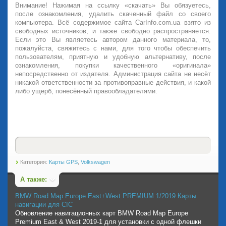
Внимание! Нажимая на ссылку «скачать» Вы обязуетесь,
после ознакомления, удалить скаченный файл со своего
компьютера. Всё содержимое сайта CarInfo.com.ua взято из
свободных источников, и также свободно распространяется.
Если это Вы являетесь автором данного материала, то,
пожалуйста, свяжитесь с нами, для того чтобы обеспечить
пользователям, приятную и удобную альтернативу, после
ознакомления, покупки качественного «оригинала»
непосредственно от издателя. Администрация сайта не несёт
никакой ответственности за противоправные действия, и какой
либо ущерб, понесённый правообладателями.
Категория:
Карты GPS
,
Volkswagen
А также:
BMW Road Map Europe East+West PREMIUM 1/2019 Карты
навигации для CIC
Обновление навигационных карт BMW Road Map Europe
Premium East & West 2019-1 для установки с одной флешки