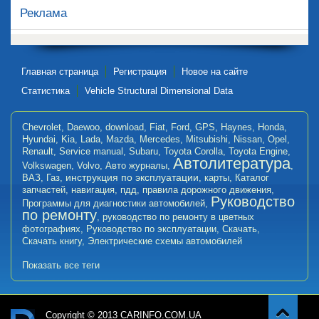
Реклама
Главная страница
Регистрация
Новое на сайте
Статистика
Vehicle Structural Dimensional Data
Chevrolet
,
Daewoo
,
download
,
Fiat
,
Ford
,
GPS
,
Haynes
,
Honda
,
Hyundai
,
Kia
,
Lada
,
Mazda
,
Mercedes
,
Mitsubishi
,
Nissan
,
Opel
,
Renault
,
Service manual
,
Subaru
,
Toyota Corolla
,
Toyota Engine
,
Автолитература
Volkswagen
,
Volvo
,
Авто журналы
,
,
инструкция по эксплуатации
ВАЗ
,
Газ
,
,
карты
,
Каталог
запчастей
,
навигация
,
пдд
,
правила дорожного движения
,
Руководство
Программы для диагностики автомобилей
,
по ремонту
,
руководство по ремонту в цветных
фотографиях
,
Руководство по эксплуатации
,
Скачать
,
Скачать книгу
,
Электрические схемы автомобилей
Показать все теги
Copyright © 2013 CARINFO.COM.UA