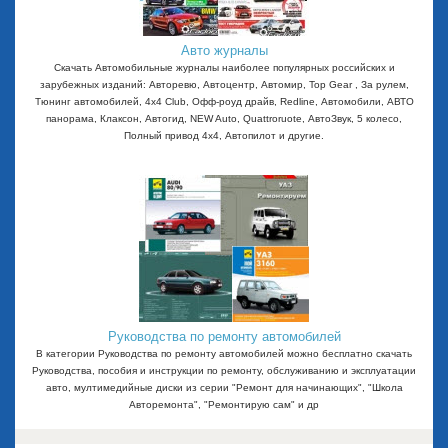
Авто журналы
Скачать Автомобильные журналы наиболее популярных российских и
зарубежных изданий: Авторевю, Автоцентр, Автомир, Top Gear , За рулем,
Тюнинг автомобилей, 4x4 Club, Офф-роуд драйв, Redline, Автомобили, АВТО
панорама, Клаксон, Автогид, NEW Auto, Quattroruote, АвтоЗвук, 5 колесо,
Полный привод 4х4, Автопилот и другие.
Руководства по ремонту автомобилей
В категории Руководства по ремонту автомобилей можно бесплатно скачать
Руководства, пособия и инструкции по ремонту, обслуживанию и эксплуатации
авто, мултимедийные диски из серии "Ремонт для начинающих", "Школа
Авторемонта", "Ремонтирую сам" и др