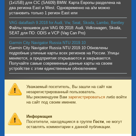
(1xUSB) для CIC (SA609) BMW. Карта Европы разделена на
два региона East и West. Одновременно на а/м можно
установить только 1 регион East или
VAG dataflash 9.2018 for Audi, Vw, Seat, Skoda, Lambo, Bentley
Файлы прошивок для VAG 09.2018: Audi, Volkswagen, Skoda,
SEAT для ПО: ODIS и VCP (Vag Can Pro)
Garmin City Navigator Russia NTU 2019.10
Garmin City Navigator Russia NTU 2019.10 Обновлены
подробные уличные карты всех регионов на России. Улицы
меняются, а предприятия открываются и закрываются.
Получайте самые современные данные карты на своем
устройстве с этим единственным обновлением
Уважаемый посетитель, Вы зашли на сайт как
незарегистрированный пользователь.
Мы рекомендуем Вам
зарегистрироваться
либо войти
на сайт под своим именем.
Информация
Посетители, находящиеся в группе
Гости
, не могут
оставлять комментарии к данной публикации.