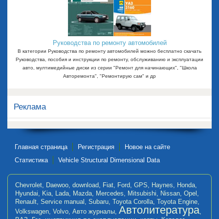
Руководства по ремонту автомобилей
В категории Руководства по ремонту автомобилей можно бесплатно скачать
Руководства, пособия и инструкции по ремонту, обслуживанию и эксплуатации
авто, мултимедийные диски из серии "Ремонт для начинающих", "Школа
Авторемонта", "Ремонтирую сам" и др
Реклама
Главная страница
Регистрация
Новое на сайте
Статистика
Vehicle Structural Dimensional Data
Chevrolet
,
Daewoo
,
download
,
Fiat
,
Ford
,
GPS
,
Haynes
,
Honda
,
Hyundai
,
Kia
,
Lada
,
Mazda
,
Mercedes
,
Mitsubishi
,
Nissan
,
Opel
,
Renault
,
Service manual
,
Subaru
,
Toyota Corolla
,
Toyota Engine
,
Автолитература
Volkswagen
,
Volvo
,
Авто журналы
,
,