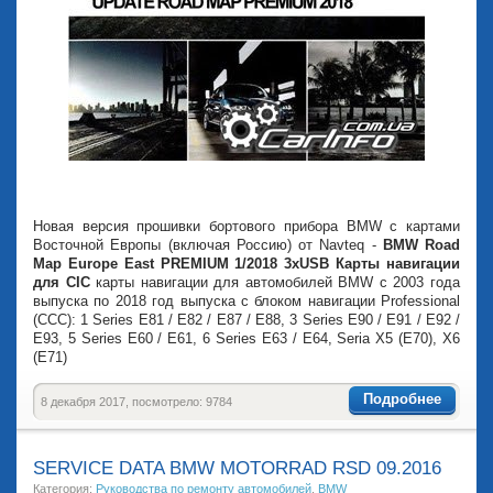
Новая версия прошивки бортового прибора BMW с картами
Восточной Европы (включая Россию) от Navteq -
BMW Road
Map Europe East PREMIUM 1/2018 3xUSB Карты навигации
для CIC
карты навигации для автомобилей BMW с 2003 года
выпуска по 2018 год выпуска с блоком навигации Professional
(CCC): 1 Series E81 / E82 / E87 / E88, 3 Series E90 / E91 / E92 /
E93, 5 Series E60 / E61, 6 Series E63 / E64, Seria X5 (E70), X6
(Е71)
Подробнее
8 декабря 2017, посмотрело: 9784
SERVICE DATA BMW MOTORRAD RSD 09.2016
Категория:
Руководства по ремонту автомобилей
,
BMW