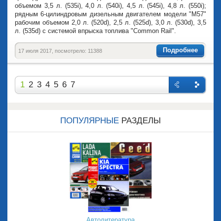
объемом 3,5 л. (535i), 4,0 л. (540i), 4,5 л. (545i), 4,8 л. (550i);
рядным 6-цилиндровым дизельным двигателем модели "М57"
рабочим объемом 2,0 л. (520d), 2,5 л. (525d), 3,0 л. (530d), 3,5
л. (535d) с системой впрыска топлива "Common Rail".
Подробнее
17 июля 2017, посмотрело: 11388
1
2
3
4
5
6
7
Назад
Впере
д
ПОПУЛЯРНЫЕ
РАЗДЕЛЫ
Автолитература