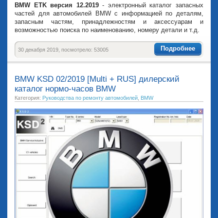
BMW ETK версия 12.2019
- электронный каталог запасных
частей для автомобилей BMW с информацией по деталям,
запасным частям, принадлежностям и аксессуарам и
возможностью поиска по наименованию, номеру детали и т.д.
Подробнее
30 декабря 2019, посмотрело: 53005
BMW KSD 02/2019 [Multi + RUS] дилерский
каталог нормо-часов BMW
Категория:
Руководства по ремонту автомобилей
,
BMW