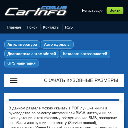
Регистрация
Войти
Автолитература,
Руководства по ремонту и
Главная
Поиск
Контакты
RSS
эксплуатации автомобилей
Автолитература
Авто журналы
Диагностика автомобилей
Каталоги автозапчастей
GPS навигация
СКАЧАТЬ КУЗОВНЫЕ РАЗМЕРЫ
В данном разделе можно скачать в PDF лучшие книги и
руководства по ремонту автомобилей BMW, инструкции по
эксплуатации и техническому обслуживанию БМВ, заводские
пособия и инструкции по ремонту (Service manual),
электросхемы (Wiring Diagram), программы для диагностике и