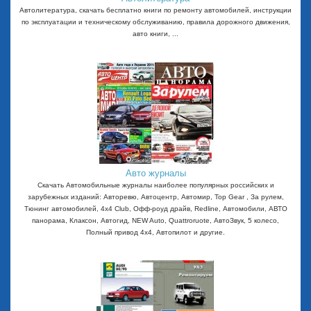
Автолитература, скачать бесплатно книги по ремонту автомобилей, инструкции
по эксплуатации и техническому обслуживанию, правила дорожного движения,
авто книги, ...
Авто журналы
Скачать Автомобильные журналы наиболее популярных российских и
зарубежных изданий: Авторевю, Автоцентр, Автомир, Top Gear , За рулем,
Тюнинг автомобилей, 4x4 Club, Офф-роуд драйв, Redline, Автомобили, АВТО
панорама, Клаксон, Автогид, NEW Auto, Quattroruote, АвтоЗвук, 5 колесо,
Полный привод 4х4, Автопилот и другие.