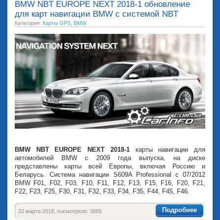
BMW NBT EUROPE NEXT 2018-1 обновление
для карт навигации BMW с системой NBT
Категория:
Карты GPS
,
BMW
BMW NBT EUROPE NEXT 2018-1
карты навигации для
автомобилей BMW с 2009 года выпуска, на диске
представлены карты всей Европы, включая Россию и
Беларусь. Система навигации S609A Professional с 07/2012
BMW F01, F02, F03, F10, F11, F12, F13, F15, F16, F20, F21,
F22, F23, F25, F30, F31, F32, F33, F34, F35, F44, F45, F46.
Подробнее
22 марта 2018, посмотрело: 3885