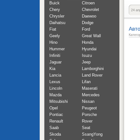
Buick
Citroen
Chery
Chevrolet
24 ап
Chrysler
Daewoo
Daihatsu
Dodge
Авто
Fiat
Ford
Катего
Geely
Great Wall
Hino
Honda
Hummer
Hyundai
Infiniti
Isuzu
Jaguar
Jeep
Kia
Lamborghini
Lancia
Land Rover
Lexus
Lifan
Lincoln
Maserati
Mazda
Mercedes
Mitsubishi
Nissan
Opel
Peugeot
Pontiac
Porsche
Renault
Rover
Saab
Seat
Skoda
SsangYong