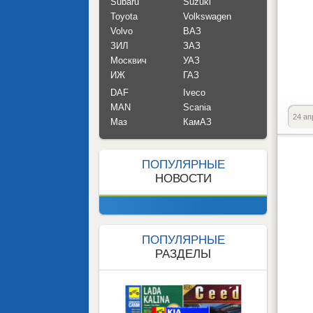
Subaru
Suzuki
Toyota
Volkswagen
Volvo
ВАЗ
ЗИЛ
ЗАЗ
Москвич
УАЗ
ИЖ
ГАЗ
DAF
Iveco
MAN
Scania
24 ап
Маз
КамАЗ
ПОПУЛЯРНЫЕ
НОВОСТИ
ПОПУЛЯРНЫЕ
РАЗДЕЛЫ