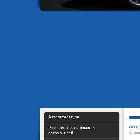
Автолитература
Авто
Руководства по ремонту
автомобилей
Катего