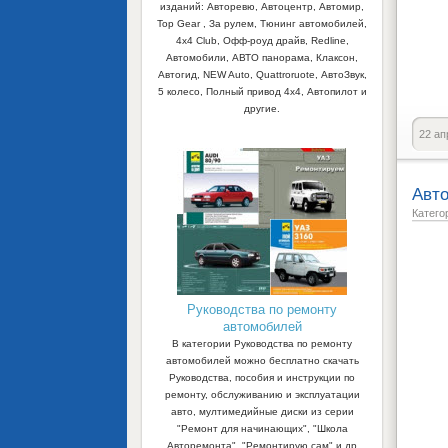
изданий: Авторевю, Автоцентр, Автомир,
Top Gear , За рулем, Тюнинг автомобилей,
4x4 Club, Офф-роуд драйв, Redline,
Автомобили, АВТО панорама, Клаксон,
Автогид, NEW Auto, Quattroruote, АвтоЗвук,
5 колесо, Полный привод 4х4, Автопилот и
другие.
22 ап
Авто
Катего
Руководства по ремонту
автомобилей
В категории Руководства по ремонту
автомобилей можно бесплатно скачать
Руководства, пособия и инструкции по
ремонту, обслуживанию и эксплуатации
авто, мултимедийные диски из серии
"Ремонт для начинающих", "Школа
Авторемонта", "Ремонтирую сам" и др