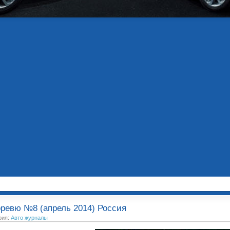
ревю №8 (апрель 2014) Россия
рия:
Авто журналы