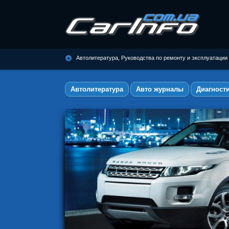
Автолитература, Руководства по
ремонту и эксплуатации
Автолитература, Руководства по ремонту и эксплуатации
автомобилей
Автолитература
Авто журналы
Диагност