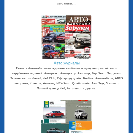
авто книги, ...
Авто журналы
Скачать Автомобильные журналы наиболее популярных российских и
зарубежных изданий: Авторевю, Автоцентр, Автомир, Top Gear , За рулем,
Тюнинг автомобилей, 4x4 Club, Офф-роуд драйв, Redline, Автомобили, АВТО
панорама, Клаксон, Автогид, NEW Auto, Quattroruote, АвтоЗвук, 5 колесо,
Полный привод 4х4, Автопилот и другие.