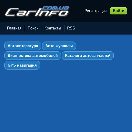
Регистрация
Войти
Автолитература,
Руководства по ремонту и
Главная
Поиск
Контакты
RSS
эксплуатации автомобилей
Автолитература
Авто журналы
Диагностика автомобилей
Каталоги автозапчастей
GPS навигация