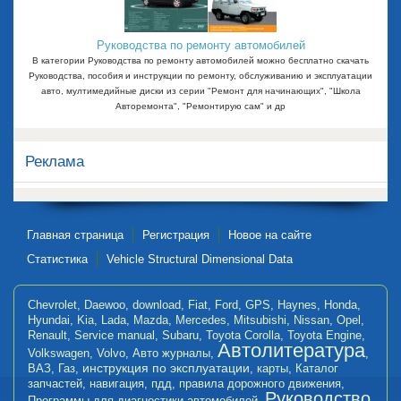
Руководства по ремонту автомобилей
В категории Руководства по ремонту автомобилей можно бесплатно скачать
Руководства, пособия и инструкции по ремонту, обслуживанию и эксплуатации
авто, мултимедийные диски из серии "Ремонт для начинающих", "Школа
Авторемонта", "Ремонтирую сам" и др
Реклама
Главная страница
Регистрация
Новое на сайте
Статистика
Vehicle Structural Dimensional Data
Chevrolet
,
Daewoo
,
download
,
Fiat
,
Ford
,
GPS
,
Haynes
,
Honda
,
Hyundai
,
Kia
,
Lada
,
Mazda
,
Mercedes
,
Mitsubishi
,
Nissan
,
Opel
,
Renault
,
Service manual
,
Subaru
,
Toyota Corolla
,
Toyota Engine
,
Автолитература
Volkswagen
,
Volvo
,
Авто журналы
,
,
инструкция по эксплуатации
ВАЗ
,
Газ
,
,
карты
,
Каталог
запчастей
,
навигация
,
пдд
,
правила дорожного движения
,
Руководство
Программы для диагностики автомобилей
,