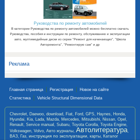
Руководства по ремонту автомобилей
В категории Руководства по ремонту автомобилей можно бесплатно скачать
Руководства, пособия и инструкции по ремонту, обслуживанию и эксплуатации
авто, мултимедийные диски из серии "Ремонт для начинающих", "Школа
Авторемонта", "Ремонтирую сам" и др
Реклама
Главная страница
Регистрация
Новое на сайте
Статистика
Vehicle Structural Dimensional Data
Chevrolet
,
Daewoo
,
download
,
Fiat
,
Ford
,
GPS
,
Haynes
,
Honda
,
Hyundai
,
Kia
,
Lada
,
Mazda
,
Mercedes
,
Mitsubishi
,
Nissan
,
Opel
,
Renault
,
Service manual
,
Subaru
,
Toyota Corolla
,
Toyota Engine
,
Автолитература
Volkswagen
,
Volvo
,
Авто журналы
,
,
инструкция по эксплуатации
ВАЗ
,
Газ
,
,
карты
,
Каталог