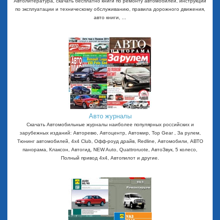
Автолитература, скачать бесплатно книги по ремонту автомобилей, инструкции
по эксплуатации и техническому обслуживанию, правила дорожного движения,
авто книги, ...
Авто журналы
Скачать Автомобильные журналы наиболее популярных российских и
зарубежных изданий: Авторевю, Автоцентр, Автомир, Top Gear , За рулем,
Тюнинг автомобилей, 4x4 Club, Офф-роуд драйв, Redline, Автомобили, АВТО
панорама, Клаксон, Автогид, NEW Auto, Quattroruote, АвтоЗвук, 5 колесо,
Полный привод 4х4, Автопилот и другие.