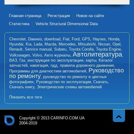
Главная страница
Регистрация
Новое на сайте
Статистика
Vehicle Structural Dimensional Data
Chevrolet
,
Daewoo
,
download
,
Fiat
,
Ford
,
GPS
,
Haynes
,
Honda
,
Hyundai
,
Kia
,
Lada
,
Mazda
,
Mercedes
,
Mitsubishi
,
Nissan
,
Opel
,
Renault
,
Service manual
,
Subaru
,
Toyota Corolla
,
Toyota Engine
,
Автолитература
Volkswagen
,
Volvo
,
Авто журналы
,
,
инструкция по эксплуатации
ВАЗ
,
Газ
,
,
карты
,
Каталог
запчастей
,
навигация
,
пдд
,
правила дорожного движения
,
Руководство
Программы для диагностики автомобилей
,
по ремонту
,
руководство по ремонту в цветных
фотографиях
,
Руководство по эксплуатации
,
Скачать
,
Скачать книгу
,
Электрические схемы автомобилей
Показать все теги
Copyright © 2013 CARINFO.COM.UA
2004-2019
Навер
Авт
х