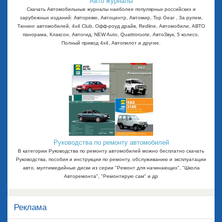
Авто журналы
Скачать Автомобильные журналы наиболее популярных российских и
зарубежных изданий: Авторевю, Автоцентр, Автомир, Top Gear , За рулем,
Тюнинг автомобилей, 4x4 Club, Офф-роуд драйв, Redline, Автомобили, АВТО
панорама, Клаксон, Автогид, NEW Auto, Quattroruote, АвтоЗвук, 5 колесо,
Полный привод 4х4, Автопилот и другие.
Руководства по ремонту автомобилей
В категории Руководства по ремонту автомобилей можно бесплатно скачать
Руководства, пособия и инструкции по ремонту, обслуживанию и эксплуатации
авто, мултимедийные диски из серии "Ремонт для начинающих", "Школа
Авторемонта", "Ремонтирую сам" и др
Реклама