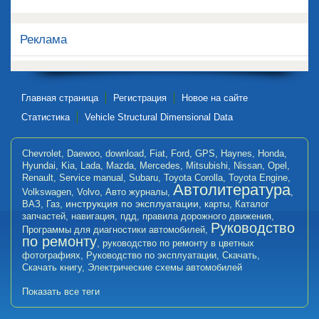
Реклама
Главная страница
Регистрация
Новое на сайте
Статистика
Vehicle Structural Dimensional Data
Chevrolet
,
Daewoo
,
download
,
Fiat
,
Ford
,
GPS
,
Haynes
,
Honda
,
Hyundai
,
Kia
,
Lada
,
Mazda
,
Mercedes
,
Mitsubishi
,
Nissan
,
Opel
,
Renault
,
Service manual
,
Subaru
,
Toyota Corolla
,
Toyota Engine
,
Автолитература
Volkswagen
,
Volvo
,
Авто журналы
,
,
инструкция по эксплуатации
ВАЗ
,
Газ
,
,
карты
,
Каталог
запчастей
,
навигация
,
пдд
,
правила дорожного движения
,
Руководство
Программы для диагностики автомобилей
,
по ремонту
,
руководство по ремонту в цветных
фотографиях
,
Руководство по эксплуатации
,
Скачать
,
Скачать книгу
,
Электрические схемы автомобилей
Показать все теги