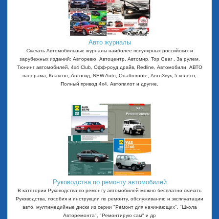
Авто журналы
Скачать Автомобильные журналы наиболее популярных российских и
зарубежных изданий: Авторевю, Автоцентр, Автомир, Top Gear , За рулем,
Тюнинг автомобилей, 4x4 Club, Офф-роуд драйв, Redline, Автомобили, АВТО
панорама, Клаксон, Автогид, NEW Auto, Quattroruote, АвтоЗвук, 5 колесо,
Полный привод 4х4, Автопилот и другие.
Руководства по ремонту автомобилей
В категории Руководства по ремонту автомобилей можно бесплатно скачать
Руководства, пособия и инструкции по ремонту, обслуживанию и эксплуатации
авто, мултимедийные диски из серии "Ремонт для начинающих", "Школа
Авторемонта", "Ремонтирую сам" и др