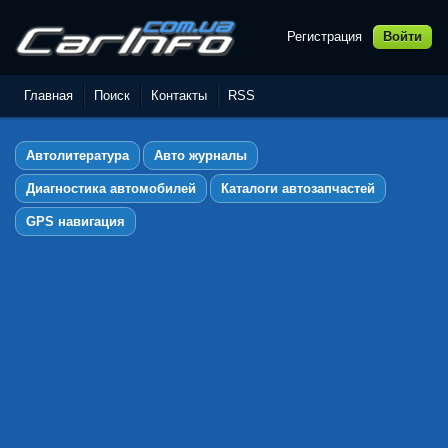
Регистрация
Войти
Автолитература,
Руководства по ремонту и
Главная
Поиск
Контакты
RSS
эксплуатации автомобилей
Автолитература
Авто журналы
Диагностика автомобилей
Каталоги автозапчастей
GPS навигация