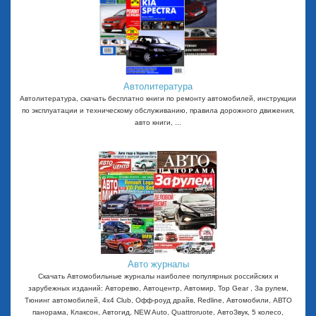
Автолитература
Автолитература, скачать бесплатно книги по ремонту автомобилей, инструкции
по эксплуатации и техническому обслуживанию, правила дорожного движения,
авто книги, ...
Авто журналы
Скачать Автомобильные журналы наиболее популярных российских и
зарубежных изданий: Авторевю, Автоцентр, Автомир, Top Gear , За рулем,
Тюнинг автомобилей, 4x4 Club, Офф-роуд драйв, Redline, Автомобили, АВТО
панорама, Клаксон, Автогид, NEW Auto, Quattroruote, АвтоЗвук, 5 колесо,