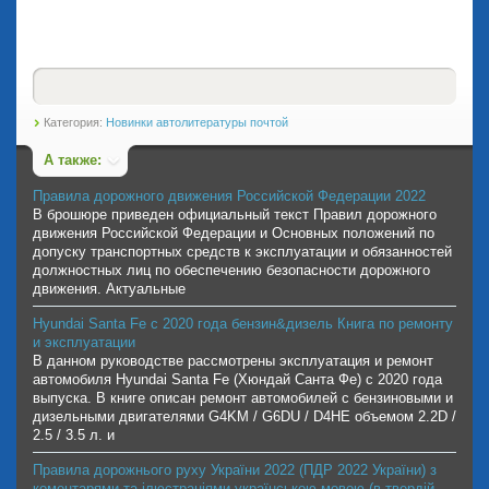
Категория:
Новинки автолитературы почтой
А также:
Правила дорожного движения Российской Федерации 2022
В брошюре приведен официальный текст Правил дорожного
движения Российской Федерации и Основных положений по
допуску транспортных средств к эксплуатации и обязанностей
должностных лиц по обеспечению безопасности дорожного
движения. Актуальные
Hyundai Santa Fe с 2020 года бензин&дизель Книга по ремонту
и эксплуатации
В данном руководстве рассмотрены эксплуатация и ремонт
автомобиля Hyundai Santa Fe (Хюндай Санта Фе) с 2020 года
выпуска. В книге описан ремонт автомобилей с бензиновыми и
дизельными двигателями G4KM / G6DU / D4HE объемом 2.2D /
2.5 / 3.5 л. и
Правила дорожнього руху України 2022 (ПДР 2022 України) з
коментарями та ілюстраціями українською мовою (в твердій