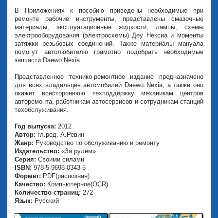
В Приложениях к пособию приведены необходимые при
ремонте рабочие инструменты, представлены смазочные
материалы, эксплуатационные жидкости, лампы, схемы
электрооборудования (электросхемы) Деу Нексиа и моменты
затяжки резьбовых соединений. Также материалы мануала
помогут автолюбителю грамотно подобрать необходимые
запчасти Daewo Nexia.
Представленное технико-ремонтное издание предназначено
для всех владельцев автомобилей Daewo Nexia, а также оно
окажет всестороннюю техподдержку механикам центров
авторемонта, работникам автосервисов и сотрудникам станций
техобслуживания.
Год выпуска:
2012
Автор:
гл.ред. А.Ревин
Жанр:
Руководство по обслуживанию и ремонту
Издательство:
«За рулем»
Серия:
Своими силами
ISBN:
978-5-9698-0343-5
Формат:
PDF(распознан)
Качество:
Компьютерное(OCR)
Количество страниц:
272
Язык:
Русский