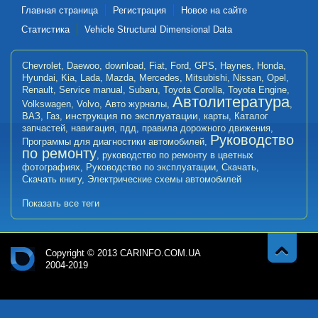
Главная страница
Регистрация
Новое на сайте
Статистика
Vehicle Structural Dimensional Data
Chevrolet
,
Daewoo
,
download
,
Fiat
,
Ford
,
GPS
,
Haynes
,
Honda
,
Hyundai
,
Kia
,
Lada
,
Mazda
,
Mercedes
,
Mitsubishi
,
Nissan
,
Opel
,
Renault
,
Service manual
,
Subaru
,
Toyota Corolla
,
Toyota Engine
,
Автолитература
Volkswagen
,
Volvo
,
Авто журналы
,
,
инструкция по эксплуатации
ВАЗ
,
Газ
,
,
карты
,
Каталог
запчастей
,
навигация
,
пдд
,
правила дорожного движения
,
Руководство
Программы для диагностики автомобилей
,
по ремонту
,
руководство по ремонту в цветных
фотографиях
,
Руководство по эксплуатации
,
Скачать
,
Скачать книгу
,
Электрические схемы автомобилей
Показать все теги
Copyright © 2013 CARINFO.COM.UA
2004-2019
Навер
Авт
х
оли
тер