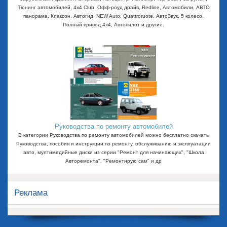
Тюнинг автомобилей, 4x4 Club, Офф-роуд драйв, Redline, Автомобили, АВТО
панорама, Клаксон, Автогид, NEW Auto, Quattroruote, АвтоЗвук, 5 колесо,
Полный привод 4х4, Автопилот и другие.
Руководства по ремонту автомобилей
В категории Руководства по ремонту автомобилей можно бесплатно скачать
Руководства, пособия и инструкции по ремонту, обслуживанию и эксплуатации
авто, мултимедийные диски из серии "Ремонт для начинающих", "Школа
Авторемонта", "Ремонтирую сам" и др
Реклама