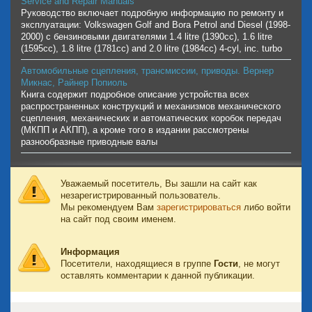
Service and Repair Manuals
Руководство включает подробную информацию по ремонту и
эксплуатации: Volkswagen Golf and Bora Petrol and Diesel (1998-
2000) с бензиновыми двигателями 1.4 litre (1390cc), 1.6 litre
(1595cc), 1.8 litre (1781cc) and 2.0 litre (1984cc) 4-cyl, inc. turbo
Автомобильные сцепления, трансмиссии, приводы. Вернер
Микнас, Райнер Попиоль
Книга содержит подробное описание устройства всех
распространенных конструкций и механизмов механического
сцепления, механических и автоматических коробок передач
(МКПП и АКПП), а кроме того в издании рассмотрены
разнообразные приводные валы
Уважаемый посетитель, Вы зашли на сайт как
незарегистрированный пользователь.
Мы рекомендуем Вам
зарегистрироваться
либо войти
на сайт под своим именем.
Информация
Посетители, находящиеся в группе
Гости
, не могут
оставлять комментарии к данной публикации.