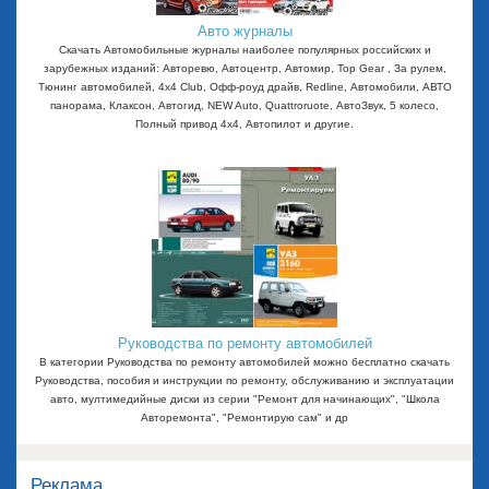
Авто журналы
Скачать Автомобильные журналы наиболее популярных российских и
зарубежных изданий: Авторевю, Автоцентр, Автомир, Top Gear , За рулем,
Тюнинг автомобилей, 4x4 Club, Офф-роуд драйв, Redline, Автомобили, АВТО
панорама, Клаксон, Автогид, NEW Auto, Quattroruote, АвтоЗвук, 5 колесо,
Полный привод 4х4, Автопилот и другие.
Руководства по ремонту автомобилей
В категории Руководства по ремонту автомобилей можно бесплатно скачать
Руководства, пособия и инструкции по ремонту, обслуживанию и эксплуатации
авто, мултимедийные диски из серии "Ремонт для начинающих", "Школа
Авторемонта", "Ремонтирую сам" и др
Реклама