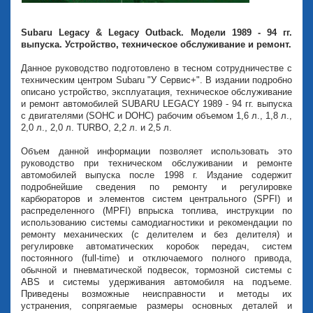
Subaru Legacy & Legacy Outback. Модели 1989 - 94 гг.
выпуска. Устройство, техническое обслуживание и ремонт.
Данное руководство подготовлено в тесном сотрудничестве с
техническим центром Subaru "У Сервис+". В издании подробно
описано устройство, эксплуатация, техническое обслуживание
и ремонт автомобилей SUBARU LEGACY 1989 - 94 гг. выпуска
с двигателями (SOHC и DOHC) рабочим объемом 1,6 л., 1,8 л.,
2,0 л., 2,0 л. TURBO, 2,2 л. и 2,5 л.
Объем данной информации позволяет использовать это
руководство при техническом обслуживании и ремонте
автомобилей выпуска после 1998 г. Издание содержит
подробнейшие сведения по ремонту и регулировке
карбюраторов и элементов систем центрального (SPFI) и
распределенного (MPFI) впрыска топлива, инструкции по
использованию системы самодиагностики и рекомендации по
ремонту механических (с делителем и без делителя) и
регулировке автоматических коробок передач, систем
постоянного (full-time) и отключаемого полного привода,
обычной и пневматической подвесок, тормозной системы с
ABS и системы удерживания автомобиля на подъеме.
Приведены возможные неисправности и методы их
устранения, сопрягаемые размеры основных деталей и