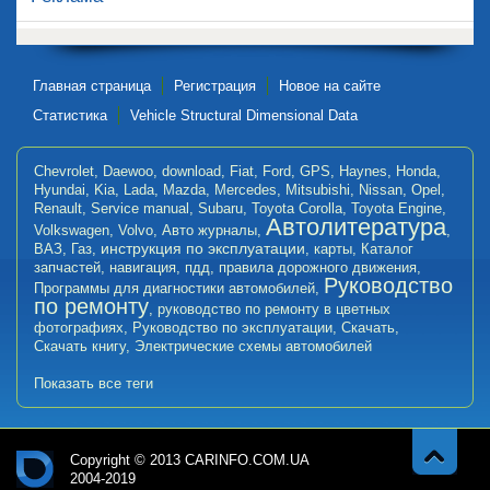
Главная страница
Регистрация
Новое на сайте
Статистика
Vehicle Structural Dimensional Data
Chevrolet
,
Daewoo
,
download
,
Fiat
,
Ford
,
GPS
,
Haynes
,
Honda
,
Hyundai
,
Kia
,
Lada
,
Mazda
,
Mercedes
,
Mitsubishi
,
Nissan
,
Opel
,
Renault
,
Service manual
,
Subaru
,
Toyota Corolla
,
Toyota Engine
,
Автолитература
Volkswagen
,
Volvo
,
Авто журналы
,
,
инструкция по эксплуатации
ВАЗ
,
Газ
,
,
карты
,
Каталог
запчастей
,
навигация
,
пдд
,
правила дорожного движения
,
Руководство
Программы для диагностики автомобилей
,
по ремонту
,
руководство по ремонту в цветных
фотографиях
,
Руководство по эксплуатации
,
Скачать
,
Скачать книгу
,
Электрические схемы автомобилей
Показать все теги
Copyright © 2013 CARINFO.COM.UA
2004-2019
Навер