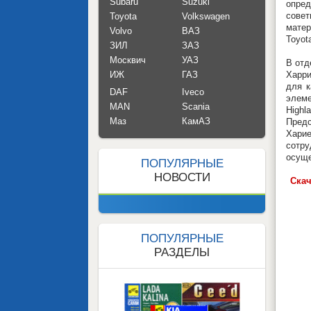
Subaru
Suzuki
опре
совет
Toyota
Volkswagen
матер
Volvo
ВАЗ
Toyota
ЗИЛ
ЗАЗ
Москвич
УАЗ
В отд
ИЖ
ГАЗ
Харри
для к
DAF
Iveco
элеме
MAN
Scania
Highl
Маз
КамАЗ
Предс
Харие
сотр
осуще
ПОПУЛЯРНЫЕ
НОВОСТИ
Скач
ПОПУЛЯРНЫЕ
РАЗДЕЛЫ