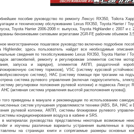
бнейшее пособие руководство по ремонту Лексус RX350, Тойота Харр
уатации и техническому обслуживанию Lexus RX350, Toyota Harrier / Toy
ыпуска, Toyota Harrier 2006-2008 гг. выпуска, Toyota Highlander с 2007 и
дованы бензиновыми силовыми агрегатами 2GR-FE рабочим объемом 3,5
ное многостраничное пошаговое руководство включено подробное пособи
a Highlender, здесь пользователь найдет все необходимые описани
нальные сведения по техобслуживанию Lexus RX350, Toyota Harrier / To
адок автомобилей, ремонту и регулировкам элементов систем мотор
гания, запуска и зарядки), элементов АКПП, раздаточной кор
блокировочную систему тормозов), VSC (систему курсовой устойчивос
ивобуксовочную систему), HAC (систему помощи при трогании на подъ
отрена система рулевого управления (включая гидроусилитель, электр
истему регулировки положения рулевой колонки) и подвеска Лексус R
 AHC (активная система управления высотой расположения кузова)).
 того приведены в мануале и рекомендации по использованию самодиа
численных систем улучшения управляемости техники (ABS, BA, НАС и 
ения рулевой колонки, АКПП, системы блокировки рулевого управле
 системы кондиционирования воздуха в кабине и SRS.
 в материалах руководства представлены некоторые возможные неисп
ander и изучены различные варианты устранения выявленных в проц
ставлены на страницах книги и сопрягаемые размеры основных ком