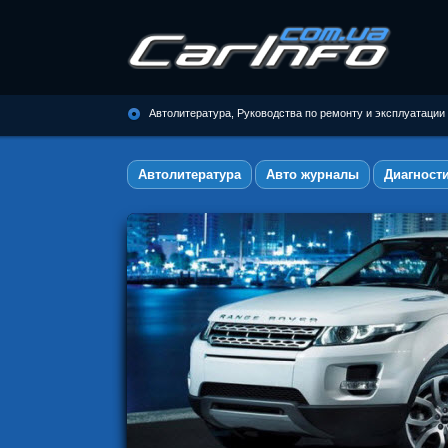
Автолитература, Руководства по
ремонту и эксплуатации
Автолитература, Руководства по ремонту и эксплуатации
автомобилей
Автолитература
Авто журналы
Диагност