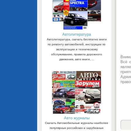
Автолитература
Автолитература, скачать бесплатно книги
по ремонту автомобилей, инструкции по
эксплуатации и техническому
обслуживанию, правила дорожного
Внима
движения, авто книги, ...
Всё с
являе
прият
Админ
право
Авто журналы
Скачать Автомобильные журналы наиболее
популярных российских и зарубежных