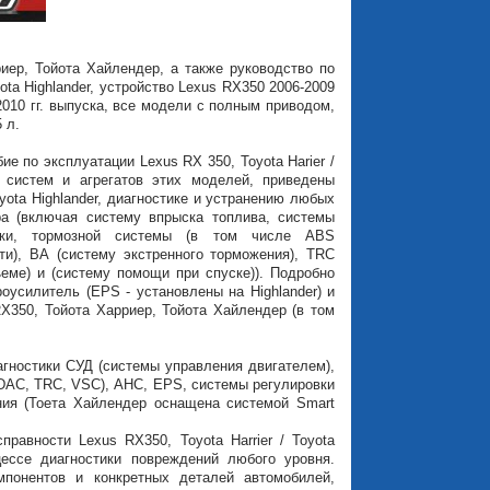
иер, Тойота Хайлендер, а также руководство по
ota Highlander, устройство Lexus RX350 2006-2009
 с 2010 гг. выпуска, все модели с полным приводом,
 л.
е по эксплуатации Lexus RX 350, Toyota Harier /
я систем и агрегатов этих моделей, приведены
yota Highlander, диагностике и устранению любых
а (включая систему впрыска топлива, системы
обки, тормозной системы (в том числе ABS
ти), ВА (систему экстренного торможения), TRC
еме) и (систему помощи при спуске)). Подробно
оусилитель (EPS - установлены на Highlander) и
X350, Тойота Харриер, Тойота Хайлендер (в том
гностики СУД (системы управления двигателем),
DAC, TRC, VSC), AHC, EPS, системы регулировки
ния (Тоета Хайлендер оснащена системой Smart
равности Lexus RX350, Toyota Harrier / Toyota
ессе диагностики повреждений любого уровня.
понентов и конкретных деталей автомобилей,