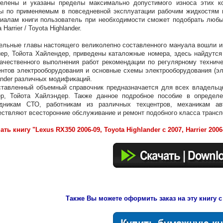
делены и указаны пределы максимально допустимого износа этих к
ы по применяемым в повседневной эксплуатации рабочим жидкостям 
иалам книги пользователь при необходимости сможет подобрать любы
 Harrier / Toyota Highlander.
ельные главы настоящего великолепно составленного мануала вошли ин
ер, Тойота Хайлендер, приведены каталожные номера, здесь найдутся
ачественного выполнения работ рекомендации по регулярному технич
нтов электрооборудования и основные схемы электрооборудования (элек
ander различных модификаций.
тавленный объемный справочник предназначается для всех владельце
р, Тойота Хайлэндер. Также данное подробное пособие в определе
удникам СТО, работникам из различных техцентров, механикам ав
ствляют всесторонние обслуживание и ремонт подобного класса трансп
ать книгу "Lexus RX350 2006-09, Toyota Highlander с 2007, Harrier 200
Также Вы можете оформить заказ на эту книгу с