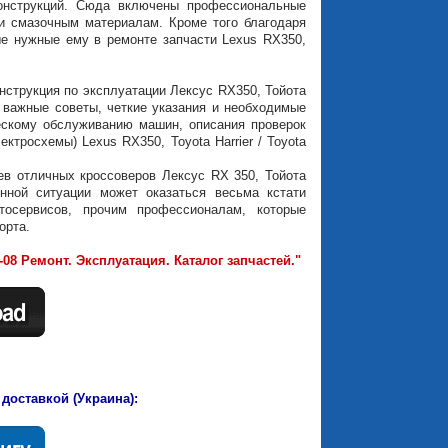
онструкций. Сюда включены профессиональные
и смазочным материалам. Кроме того благодаря
е нужные ему в ремонте запчасти Lexus RX350,
струкция по эксплуатации Лексус RX350, Тойота
 важные советы, четкие указания и необходимые
ескому обслуживанию машин, описания проверок
тросхемы) Lexus RX350, Toyota Harrier / Toyota
в отличных кроссоверов Лексус RX 350, Тойота
нной ситуации может оказаться весьма кстати
тосервисов, прочим профессионалам, которые
орта.
6-08 Ремонт. Эксплуатация. Каталог запчастей."
 доставкой (Украина):