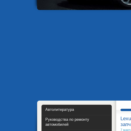
Автолитература
Lexu
Руководства по ремонту
запч
автомобилей
7 март