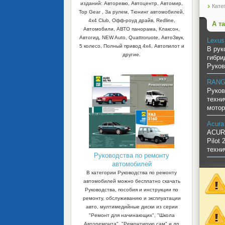
изданий: Авторевю, Автоцентр, Автомир,
Кате
Top Gear , За рулем, Тюнинг автомобилей,
4x4 Club, Офф-роуд драйв, Redline,
А т
Автомобили, АВТО панорама, Клаксон,
Автогид, NEW Auto, Quattroruote, АвтоЗвук,
Lexus
5 колесо, Полный привод 4х4, Автопилот и
В рук
другие.
гибри
Руков
RANGE
Руков
техни
мотор
Acura
ACURA
Pilot
техни
Руководства по ремонту
автомобилей
В категории Руководства по ремонту
автомобилей можно бесплатно скачать
Руководства, пособия и инструкции по
ремонту, обслуживанию и эксплуатации
авто, мултимедийные диски из серии
"Ремонт для начинающих", "Школа
Авторемонта", "Ремонтирую сам" и др