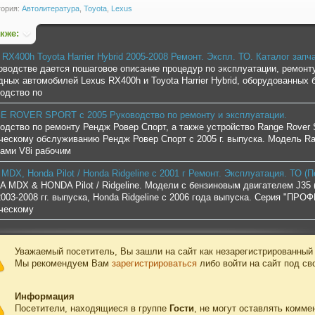
гория:
Автолитература
,
Toyota
,
Lexus
акже:
 RX400h Toyota Harrier Hybrid 2005-2008 Ремонт. Экспл. ТО. Каталог запч
оводстве дается пошаговое описание процедур по эксплуатации, ремон
дных автомобилей Lexus RX400h и Toyota Harrier Hybrid, оборудованных 
одство по
 ROVER SPORT с 2005 Руководство по ремонту и эксплуатации.
одство по ремонту Рендж Ровер Спорт, а также устройство Range Rover S
ческому обслуживанию Рендж Ровер Спорт с 2005 г. выпуска. Модель Ra
ами V8i рабочим
 MDX, Honda Pilot / Honda Ridgeline с 2001 г Ремонт. Эксплуатация. ТО (
 MDX & HONDA Pilot / Ridgeline. Модели с бензиновым двигателем J35 (3
 2003-2008 гг. выпуска, Honda Ridgeline с 2006 года выпуска. Серия "П
ческому
Уважаемый посетитель, Вы зашли на сайт как незарегистрированный
Мы рекомендуем Вам
зарегистрироваться
либо войти на сайт под св
Информация
Посетители, находящиеся в группе
Гости
, не могут оставлять комме