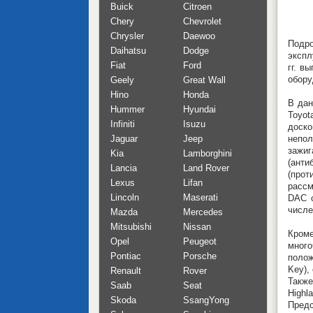
Buick
Citroen
Chery
Chevrolet
Chrysler
Daewoo
Подро
Daihatsu
Dodge
экспл
Fiat
Ford
гг. в
обору
Geely
Great Wall
Hino
Honda
В дан
Hummer
Hyundai
Toyot
Infiniti
Isuzu
доско
Jaguar
Jeep
непол
зажи
Kia
Lamborghini
(анти
Lancia
Land Rover
(прот
Lexus
Lifan
рассм
Lincoln
Maserati
DAC с
числе
Mazda
Mercedes
Mitsubishi
Nissan
Кроме
Opel
Peugeot
много
Pontiac
Porsche
полож
Key),
Renault
Rover
Также
Saab
Seat
Highl
Skoda
SsangYong
Пред