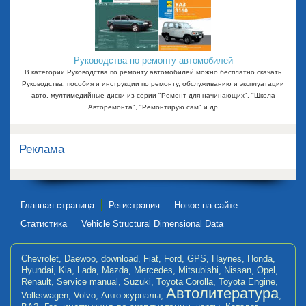
Руководства по ремонту автомобилей
В категории Руководства по ремонту автомобилей можно бесплатно скачать
Руководства, пособия и инструкции по ремонту, обслуживанию и эксплуатации
авто, мултимедийные диски из серии "Ремонт для начинающих", "Школа
Авторемонта", "Ремонтирую сам" и др
Реклама
Главная страница
Регистрация
Новое на сайте
Статистика
Vehicle Structural Dimensional Data
Chevrolet
,
Daewoo
,
download
,
Fiat
,
Ford
,
GPS
,
Haynes
,
Honda
,
Hyundai
,
Kia
,
Lada
,
Mazda
,
Mercedes
,
Mitsubishi
,
Nissan
,
Opel
,
Renault
,
Service manual
,
Suzuki
,
Toyota Corolla
,
Toyota Engine
,
Автолитература
Volkswagen
,
Volvo
,
Авто журналы
,
,