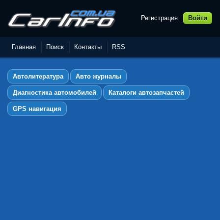
Регистрация
Войти
Автолитература,
Руководства по ремонту и
Главная
Поиск
Контакты
RSS
эксплуатации автомобилей
Автолитература
Авто журналы
Диагностика автомобилей
Каталоги автозапчастей
GPS навигация