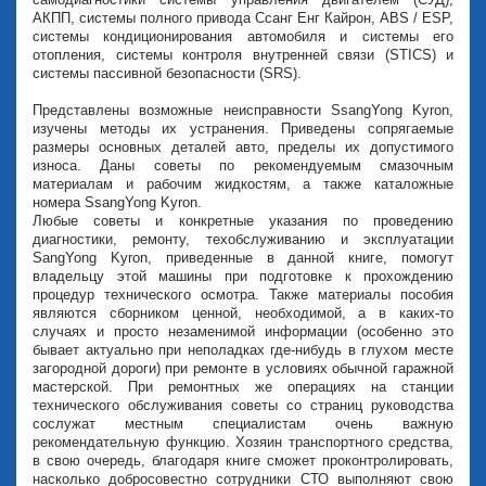
АКПП, системы полного привода Ссанг Енг Кайрон, ABS / ESP,
системы кондиционирования автомобиля и системы его
отопления, системы контроля внутренней связи (STICS) и
системы пассивной безопасности (SRS).
Представлены возможные неисправности SsangYong Kyron,
изучены методы их устранения. Приведены сопрягаемые
размеры основных деталей авто, пределы их допустимого
износа. Даны советы по рекомендуемым смазочным
материалам и рабочим жидкостям, а также каталожные
номера SsangYong Kyron.
Любые советы и конкретные указания по проведению
диагностики, ремонту, техобслуживанию и эксплуатации
SangYong Kyron, приведенные в данной книге, помогут
владельцу этой машины при подготовке к прохождению
процедур технического осмотра. Также материалы пособия
являются сборником ценной, необходимой, а в каких-то
случаях и просто незаменимой информации (особенно это
бывает актуально при неполадках где-нибудь в глухом месте
загородной дороги) при ремонте в условиях обычной гаражной
мастерской. При ремонтных же операциях на станции
технического обслуживания советы со страниц руководства
сослужат местным специалистам очень важную
рекомендательную функцию. Хозяин транспортного средства,
в свою очередь, благодаря книге сможет проконтролировать,
насколько добросовестно сотрудники СТО выполняют свою