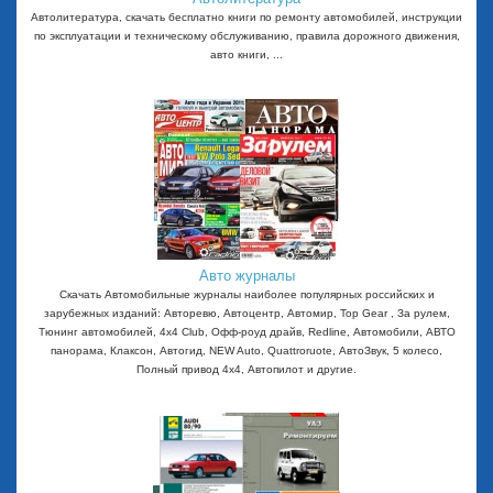
Автолитература, скачать бесплатно книги по ремонту автомобилей, инструкции
по эксплуатации и техническому обслуживанию, правила дорожного движения,
авто книги, ...
Авто журналы
Скачать Автомобильные журналы наиболее популярных российских и
зарубежных изданий: Авторевю, Автоцентр, Автомир, Top Gear , За рулем,
Тюнинг автомобилей, 4x4 Club, Офф-роуд драйв, Redline, Автомобили, АВТО
панорама, Клаксон, Автогид, NEW Auto, Quattroruote, АвтоЗвук, 5 колесо,
Полный привод 4х4, Автопилот и другие.