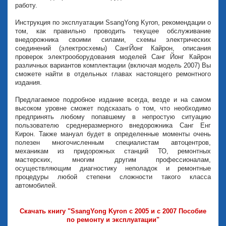
работу.
Инструкция по эксплуатации SsangYong Kyron, рекомендации о
том, как правильно проводить текущее обслуживание
внедорожника своими силами, схемы электрических
соединений (электросхемы) СангЙонг Кайрон, описания
проверок электрооборудования моделей Санг Йонг Кайрон
различных вариантов комплектации (включая модель 2007) Вы
сможете найти в отдельных главах настоящего ремонтного
издания.
Предлагаемое подробное издание всегда, везде и на самом
высоком уровне сможет подсказать о том, что необходимо
предпринять любому попавшему в непростую ситуацию
пользователю среднеразмерного внедорожника Санг Енг
Кирон. Также мануал будет в определенные моменты очень
полезен многочисленным специалистам автоцентров,
механикам из придорожных станций ТО, ремонтных
мастерских, многим другим профессионалам,
осуществляющим диагностику неполадок и ремонтные
процедуры любой степени сложности такого класса
автомобилей.
Скачать книгу "SsangYong Kyron с 2005 и с 2007 Пособие
по ремонту и эксплуатации"