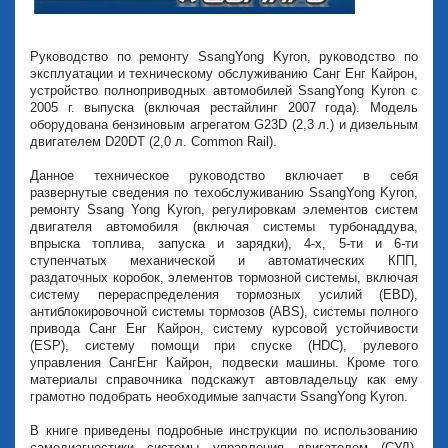
Руководство по ремонту SsangYong Kyron, руководство по
эксплуатации и техническому обслуживанию Санг Енг Кайрон,
устройство полноприводных автомобилей SsangYong Kyron с
2005 г. выпуска (включая рестайлинг 2007 года). Модель
оборудована бензиновым агрегатом G23D (2,3 л.) и дизельным
двигателем D20DT (2,0 л. Common Rail).
Данное техническое руководство включает в себя
развернутые сведения по техобслуживанию SsangYong Kyron,
ремонту Ssang Yong Kyron, регулировкам элементов систем
двигателя автомобиля (включая системы турбонаддува,
впрыска топлива, запуска и зарядки), 4-х, 5-ти и 6-ти
ступенчатых механической и автоматических КПП,
раздаточных коробок, элементов тормозной системы, включая
систему перераспределения тормозных усилий (EBD),
антиблокировочной системы тормозов (ABS), системы полного
привода Санг Енг Кайрон, систему курсовой устойчивости
(ESP), систему помощи при спуске (HDC), рулевого
управления СангЕнг Кайрон, подвески машины. Кроме того
материалы справочника подскажут автовладельцу как ему
грамотно подобрать необходимые запчасти SsangYong Kyron.
В книге приведены подробные инструкции по использованию
самодиагностики системы управления двигателем (СУД),