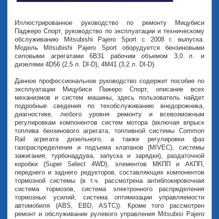
Иллюстрированное руководство по ремонту Мицубиси
Паджеро Спорт, руководство по эксплуатации и техническому
обслуживанию Mitsubishi Pajero Sport с 2008 г. выпуска.
Модель Mitsubishi Pajero Sport оборудуется бензиновыми
силовыми агрегатами 6В31 рабочим объемом 3,0 л. и
дизелями 4D56 (2,5 л. DI-D), 4M41 (3,2 л. DI-D).
Данное профессиональное руководство содержит пособие по
эксплуатации Мицубиси Пажеро Спорт, описание всех
механизмов и систем машины, здесь пользователь найдет
подробные сведения по техобслуживанию внедорожника,
диагностике, любого уровня ремонту и всевозможным
регулировкам компонентов систем мотора (включая впрыск
топлива бензинового агрегата, топливной системы Common
Rail агрегата дизельного, а также регулировки фаз
газораспределения и подъема клапанов (MIVEC), системы
зажигания, турбонаддува, запуска и зарядки), раздаточной
коробки (Super Select 4WD), элементов МКПП и АКПП,
переднего и заднего редукторов, составляющих компонентов
тормозной системы (в т.ч. рассмотрена антиблокировочная
система тормозов, система электронного распределения
тормозных усилий, система оптимизации управляемости
автомобиля (ABS, EBD, ASTC)). Кроме того рассмотрен
ремонт и обслуживание рулевого управления Mitsubisi Pajero