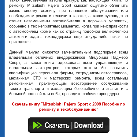
Такая качественная автолитература как настоящая книга по
ремонту Mitsubishi Pajero Sport сможет ощутимо облегчить
жизнь своему хозяину при плановом обслуживании или
необходимом ремонте техники в гараже, а также руководство
станет незаменимым автолюбителю в дорожных условиях,
особенно в тех неприятных моментах, когда при неисправности
с автомобилем кроме как со страниц подобной великолепной
автокниги ждать техподдержки еще откуда-либо никак не
приходится.
Данный мануал окажется замечательным подспорьем всем
владельцам отличных внедорожников Мицубиши Паджеро
Спорт, а также книга адресована всем управляющим и
владельцам автоцентров, которые хотели бы повысить
квалификацию персонала фирмы, сотрудникам автосервисов,
механикам СТО и мастерских ремонта, всем остальным
ремонтникам, практикующим всестороннее обслуживание
такого транспорта и желающим безошибочно, а значит и с
большей пользой для себя, проводить рабочие процедуры.
Скачать книгу "Mitsubishi Pajero Sport с 2008 Пособие по
ремонту и техобслуживанию"