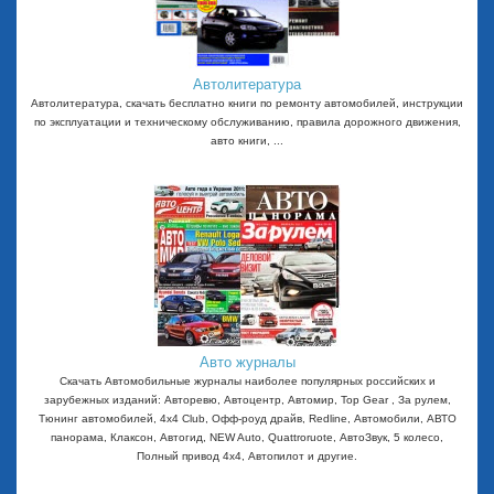
Автолитература
Автолитература, скачать бесплатно книги по ремонту автомобилей, инструкции
по эксплуатации и техническому обслуживанию, правила дорожного движения,
авто книги, ...
Авто журналы
Скачать Автомобильные журналы наиболее популярных российских и
зарубежных изданий: Авторевю, Автоцентр, Автомир, Top Gear , За рулем,
Тюнинг автомобилей, 4x4 Club, Офф-роуд драйв, Redline, Автомобили, АВТО
панорама, Клаксон, Автогид, NEW Auto, Quattroruote, АвтоЗвук, 5 колесо,
Полный привод 4х4, Автопилот и другие.