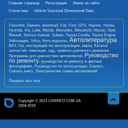
Главная страница
Регистрация
Новое на сайте
Статистика
Vehicle Structural Dimensional Data
Chevrolet
,
Daewoo
,
download
,
Fiat
,
Ford
,
GPS
,
Haynes
,
Honda
,
Hyundai
,
Kia
,
Lada
,
Mazda
,
Mercedes
,
Mitsubishi
,
Nissan
,
Opel
,
Renault
,
Service manual
,
Subaru
,
Toyota Corolla
,
Toyota Engine
,
Автолитература
Volkswagen
,
Volvo
,
Авто журналы
,
,
инструкция по эксплуатации
ВАЗ
,
Газ
,
,
карты
,
Каталог
запчастей
,
навигация
,
пдд
,
правила дорожного движения
,
Руководство
Программы для диагностики автомобилей
,
по ремонту
,
руководство по ремонту в цветных
фотографиях
,
Руководство по эксплуатации
,
Скачать
,
Скачать книгу
,
Электрические схемы автомобилей
Показать все теги
Copyright © 2013 CARINFO.COM.UA
2004-2019
Навер
Авт
х
оли
тер