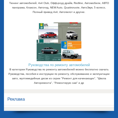
Тюнинг автомобилей, 4x4 Club, Офф-роуд драйв, Redline, Автомобили, АВТО
панорама, Клаксон, Автогид, NEW Auto, Quattroruote, АвтоЗвук, 5 колесо,
Полный привод 4х4, Автопилот и другие.
Руководства по ремонту автомобилей
В категории Руководства по ремонту автомобилей можно бесплатно скачать
Руководства, пособия и инструкции по ремонту, обслуживанию и эксплуатации
авто, мултимедийные диски из серии "Ремонт для начинающих", "Школа
Авторемонта", "Ремонтирую сам" и др
Реклама