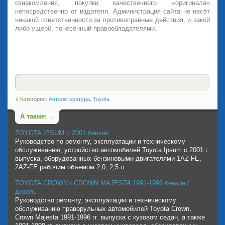
ознакомления, покупки качественного «оригинала»
непосредственно от издателя. Администрация сайта не несёт
никакой ответственности за противоправные действия, и какой
либо ущерб, понесённый правообладателями.
Категория:
Автолитература
,
Toyota
А также:
TOYOTA IPSUM с 2001 бензин
Руководство по ремонту, эксплуатации и техническому
обслуживанию, устройство автомобилей Toyota Ipsum с 2001 г.
выпуска, оборудованных бензиновыми двигателями 1AZ-FE,
2AZ-FE рабочим объемом 2,0, 2,5 л.
TOYOTA CROWN / CROWN MAJESTA 1991-1996 бензин /
дизель
Руководство ремонту, эксплуатации и техническому
обслуживанию праворульных автомобилей Toyota Crown,
Crown Majesta 1991-1996 гг. выпуска с кузовом седан, а также