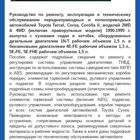
Руководство по ремонту, эксплуатации и техническому
обслуживанию переднеприводных и полноприводных
автомобилей Toyota Tercel, Corsa, Corolla II, моделей 2WD
& 4WD (включая праворульные модели) 1990-1999 г.
выпуска с кузовами седан и хетчбек, оборудованных
дизельным двигателем 1N-T рабочим объемом 1,5 л. и
бензиновыми двигателями 4E-FE рабочим объемом 1,3 л.,
5E-FE, 5E-FHE рабочим объемом 1,5 л.
Пособие содержит подробные сведения по ремонту и
регулировке системы управления двигателями, ТНВД,
инструкции по использованию системы самодиагностики АКПП
и ABS, рекомендации по регулировке механических коробок
передач, элементов тормозной системы, рулевого управления
и подвески. В отдельном разделе книги представлены
подробные схемы электрооборудования (электросхемы).
Руководство может быть использовано при ремонте
элементов тормозной системы (включая ABS), подвески,
рулевого управления, электрооборудования, коробок передач
и всех систем двигателей автомобилей Toyota Cynos.
Приведены возможные неисправности и методы их
устранения, сопрягаемые размеры основных деталей и
пределы их допустимого износа, рекомендуемые смазочные
материалы и рабочие жидкости. Также в книге даны подробные
рекомендации по техническому обслуживанию автомобиля.