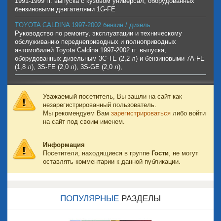
1991-1999 гг. выпуска с кузовом универсал, оборудованных
бензиновыми двигателями 1G-FE
TOYOTA CALDINA 1997-2002 бензин / дизель
Руководство по ремонту, эксплуатации и техническому
обслуживанию переднеприводных и полноприводных
автомобилей Toyota Caldina 1997-2002 гг. выпуска,
оборудованных дизельным 3C-TE (2,2 л) и бензиновыми 7A-FE
(1,8 л), 3S-FE (2,0 л), 3S-GE (2,0 л),
Уважаемый посетитель, Вы зашли на сайт как
незарегистрированный пользователь.
Мы рекомендуем Вам
зарегистрироваться
либо войти
на сайт под своим именем.
Информация
Посетители, находящиеся в группе
Гости
, не могут
оставлять комментарии к данной публикации.
ПОПУЛЯРНЫЕ
РАЗДЕЛЫ