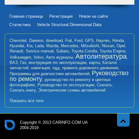
Главная страница
Регистрация
Новое на сайте
Статистика
Vehicle Structural Dimensional Data
Chevrolet
,
Daewoo
,
download
,
Fiat
,
Ford
,
GPS
,
Haynes
,
Honda
,
Hyundai
,
Kia
,
Lada
,
Mazda
,
Mercedes
,
Mitsubishi
,
Nissan
,
Opel
,
Renault
,
Service manual
,
Subaru
,
Toyota Corolla
,
Toyota Engine
,
Автолитература
Volkswagen
,
Volvo
,
Авто журналы
,
,
инструкция по эксплуатации
ВАЗ
,
Газ
,
,
карты
,
Каталог
запчастей
,
навигация
,
пдд
,
правила дорожного движения
,
Руководство
Программы для диагностики автомобилей
,
по ремонту
,
руководство по ремонту в цветных
фотографиях
,
Руководство по эксплуатации
,
Скачать
,
Скачать книгу
,
Электрические схемы автомобилей
Показать все теги
Copyright © 2013 CARINFO.COM.UA
2004-2019
Навер
Авт
х