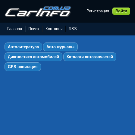
Регистрация
Войти
Автолитература,
Руководства по ремонту и
Главная
Поиск
Контакты
RSS
эксплуатации автомобилей
Автолитература
Авто журналы
Диагностика автомобилей
Каталоги автозапчастей
GPS навигация