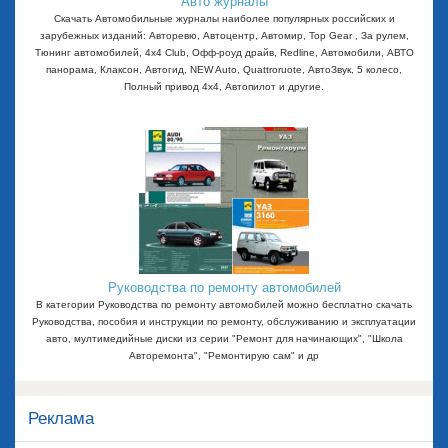
Авто журналы
Скачать Автомобильные журналы наиболее популярных российских и
зарубежных изданий: Авторевю, Автоцентр, Автомир, Top Gear , За рулем,
Тюнинг автомобилей, 4x4 Club, Офф-роуд драйв, Redline, Автомобили, АВТО
панорама, Клаксон, Автогид, NEW Auto, Quattroruote, АвтоЗвук, 5 колесо,
Полный привод 4х4, Автопилот и другие.
Руководства по ремонту автомобилей
В категории Руководства по ремонту автомобилей можно бесплатно скачать
Руководства, пособия и инструкции по ремонту, обслуживанию и эксплуатации
авто, мултимедийные диски из серии "Ремонт для начинающих", "Школа
Авторемонта", "Ремонтирую сам" и др
Реклама