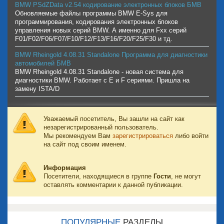
BMW PSdZData v2.54 кодирование электронных блоков БМВ
Обновляемые файлы программы BMW E-Sys для
программирования, кодирования электронных блоков
управления новых серий BMW. А именно для Fxx серий
F01/F02/F06/F07/F10/F12/F13/F16/F20/F25/F30 и тд.
BMW Rheingold 4.08.31 Standalone Программа для диагностики
автомобилей БМВ
BMW Rheingold 4.08.31 Standalone - новая система для
диагностики BMW. Работает с E и F сериями. Пришла на
замену ISTA/D
Уважаемый посетитель, Вы зашли на сайт как
незарегистрированный пользователь.
Мы рекомендуем Вам
зарегистрироваться
либо войти
на сайт под своим именем.
Информация
Посетители, находящиеся в группе
Гости
, не могут
оставлять комментарии к данной публикации.
ПОПУЛЯРНЫЕ
РАЗДЕЛЫ