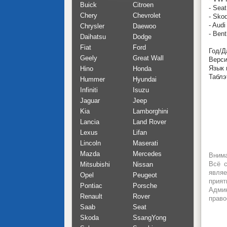
Buick
Citroen
- Sea
Chery
Chevrolet
- Sko
- Aud
Chrysler
Daewoo
- Ben
Daihatsu
Dodge
Fiat
Ford
Год/Д
Geely
Great Wall
Верси
Язык 
Hino
Honda
Таблэ
Hummer
Hyundai
Infiniti
Isuzu
Jaguar
Jeep
Kia
Lamborghini
Lancia
Land Rover
Lexus
Lifan
Lincoln
Maserati
Mazda
Mercedes
Внима
Всё с
Mitsubishi
Nissan
являе
Opel
Peugeot
прият
Pontiac
Porsche
Админ
Renault
Rover
право
Saab
Seat
Skoda
SsangYong