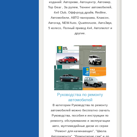
изданий: Авторевю, Автоцентр, Автомир,
Top Gear , За рулем, Тюнинг автомобилей,
4x4 Club, Офф-роуд драйв, Redline,
Автомобили, АВТО панорама, Клаксон,
Автогид, NEW Auto, Quattroruote, АвтоЗвук,
5 колесо, Полный привод 4х4, Автопилот и
другие.
Руководства по ремонту
автомобилей
В категории Руководства по ремонту
автомобилей можно бесплатно скачать
Руководства, пособия и инструкции по
ремонту, обслуживанию и эксплуатации
авто, мултимедийные диски из серии
"Ремонт для начинающих", "Школа
Авторемонта", "Ремонтирую сам" и др