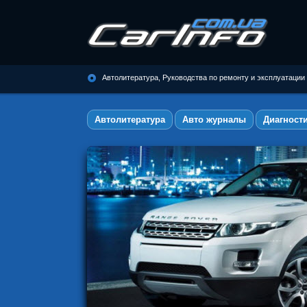
Автолитература, Руководства по
ремонту и эксплуатации
Автолитература, Руководства по ремонту и эксплуатации
автомобилей
Автолитература
Авто журналы
Диагност