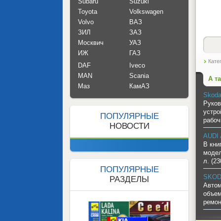
Subaru
Suzuki
Toyota
Volkswagen
Volvo
ВАЗ
ЗИЛ
ЗАЗ
Москвич
УАЗ
ИЖ
ГАЗ
Кате
DAF
Iveco
MAN
Scania
А т
Маз
КамАЗ
Skoda
Руков
устро
ПОПУЛЯРНЫЕ
рабо
НОВОСТИ
AUDI 
В кни
модел
л. (23
ПОПУЛЯРНЫЕ
SKODA
РАЗДЕЛЫ
Автом
объем
ремон