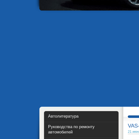
Автолитература
VAS-
Руководства по ремонту
автомобилей
21 июн