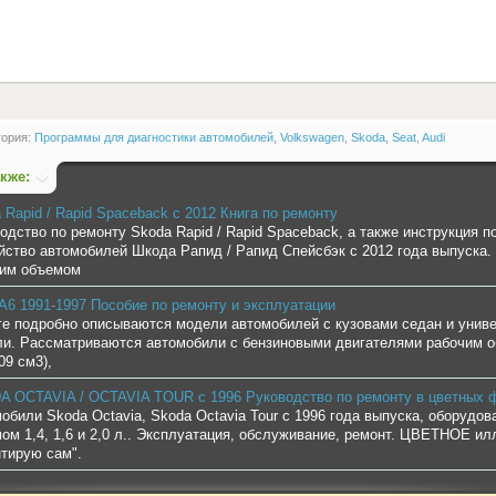
гория:
Программы для диагностики автомобилей
,
Volkswagen
,
Skoda
,
Seat
,
Audi
акже:
 Rapid / Rapid Spaceback с 2012 Книга по ремонту
одство по ремонту Skoda Rapid / Rapid Spaceback, а также инструкция 
йство автомобилей Шкода Рапид / Рапид Спейсбэк с 2012 года выпуска
чим объемом
A6 1991-1997 Пособие по ремонту и эксплуатации
ге подробно описываются модели автомобилей с кузовами седан и унив
и. Рассматриваются автомобили с бензиновыми двигателями рабочим объем
09 см3),
 OCTAVIA / OCTAVIA TOUR с 1996 Руководство по ремонту в цветных 
обили Skoda Octavia, Skoda Octavia Tour с 1996 года выпуска, оборуд
ом 1,4, 1,6 и 2,0 л.. Эксплуатация, обслуживание, ремонт. ЦВЕТНОЕ ил
тирую сам".