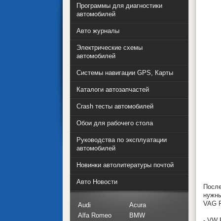
Программы для диагностики
автомобилей
Авто журналы
Электрические схемы
автомобилей
Системы навигации GPS, Карты
Каталоги автозапчастей
Crash тесты автомобилей
Обои для рабочего стола
Руководства по эксплуатации
автомобилей
Новинки автолитературы почтой
Авто Новости
После
нужны
VAG F
Audi
Acura
Alfa Romeo
BMW
- VW 