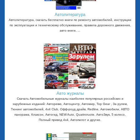
Автолитература
Автолитература, скачать бесплатно книги по ремонту автомобилей, инструкции
по эксплуатации и техническому обслуживанию, правила дорожного движения,
авто книги, ...
Авто журналы
Скачать Автомобильные журналы наиболее популярных российских и
зарубежных изданий: Авторевю, Автоцентр, Автомир, Top Gear , За рулем,
Тюнинг автомобилей, 4x4 Club, Офф-роуд драйв, Redline, Автомобили, АВТО
панорама, Клаксон, Автогид, NEW Auto, Quattroruote, АвтоЗвук, 5 колесо,
Полный привод 4х4, Автопилот и другие.