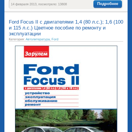
Подробнее
14 февраля 2013, посмотрело: 13808
Ford Focus II c двигателями 1,4 (80 л.с.); 1,6 (100
и 115 л.с.) Цветное пособие по ремонту и
эксплуатации
Категория:
Автолитература
,
Ford