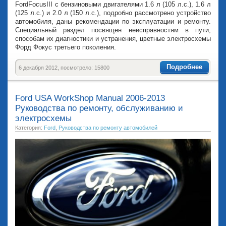
FordFocusIII с бензиновыми двигателями 1.6 л (105 л.с.), 1.6 л
(125 л.с.) и 2.0 л (150 л.с.), подробно рассмотрено устройство
автомобиля, даны рекомендации по эксплуатации и ремонту.
Специальный раздел посвящен неисправностям в пути,
способам их диагностики и устранения, цветные электросхемы
Форд Фокус третьего поколения.
Подробнее
6 декабря 2012, посмотрело: 15800
Ford USA WorkShop Manual 2006-2013
Руководства по ремонту, обслуживанию и
электросхемы
Категория:
Ford
,
Руководства по ремонту автомобилей