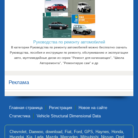
Руководства по ремонту автомобилей
В категории Руководства по ремонту автомобилей можно бесплатно скачать
Руководства, пособия и инструкции по ремонту, обслуживанию и эксплуатации
авто, мултимедийные диски из серии "Ремонт для начинающих", "Школа
Авторемонта", "Ремонтирую сам" и др
Реклама
Главная страница
Регистрация
Новое на сайте
Статистика
Vehicle Structural Dimensional Data
Chevrolet
,
Daewoo
,
download
,
Fiat
,
Ford
,
GPS
,
Haynes
,
Honda
,
Hyundai
,
Kia
,
Lada
,
Mazda
,
Mercedes
,
Mitsubishi
,
Nissan
,
Opel
,