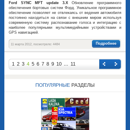
Ford SYNC MFT update 3.X
Обновление программного
обеспечения бортовых систем Форд. Уникальное программное
обеспечение позволяет не отвлекаясь от ведения автомобиля
постоянно находиться на связи с внешним миром используя
современную систему распознавание голоса и интеграцию с
наиболее популярными мультимедийными устройствами и
GPS навигацией.
Подробнее
11 марта 2012, посмотрело: 4484
1
2
3
4
5
6
7
8
9
10
...
11
Назад
Впере
д
ПОПУЛЯРНЫЕ
РАЗДЕЛЫ