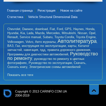
Главная страница
Регистрация
Новое на сайте
Статистика
Vehicle Structural Dimensional Data
Chevrolet
,
Daewoo
,
download
,
Fiat
,
Ford
,
GPS
,
Haynes
,
Honda
,
Hyundai
,
Kia
,
Lada
,
Mazda
,
Mercedes
,
Mitsubishi
,
Nissan
,
Opel
,
Renault
,
Service manual
,
Subaru
,
Toyota Corolla
,
Toyota Engine
,
Автолитература
Volkswagen
,
Volvo
,
Авто журналы
,
,
инструкция по эксплуатации
ВАЗ
,
Газ
,
,
карты
,
Каталог
запчастей
,
навигация
,
пдд
,
правила дорожного движения
,
Руководство
Программы для диагностики автомобилей
,
по ремонту
,
руководство по ремонту в цветных
фотографиях
,
Руководство по эксплуатации
,
Скачать
,
Скачать книгу
,
Электрические схемы автомобилей
Показать все теги
Copyright © 2013 CARINFO.COM.UA
2004-2019
Навер
Авт
х
оли