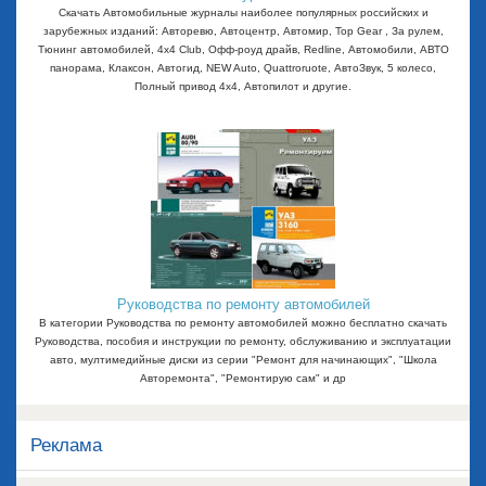
Скачать Автомобильные журналы наиболее популярных российских и
зарубежных изданий: Авторевю, Автоцентр, Автомир, Top Gear , За рулем,
Тюнинг автомобилей, 4x4 Club, Офф-роуд драйв, Redline, Автомобили, АВТО
панорама, Клаксон, Автогид, NEW Auto, Quattroruote, АвтоЗвук, 5 колесо,
Полный привод 4х4, Автопилот и другие.
Руководства по ремонту автомобилей
В категории Руководства по ремонту автомобилей можно бесплатно скачать
Руководства, пособия и инструкции по ремонту, обслуживанию и эксплуатации
авто, мултимедийные диски из серии "Ремонт для начинающих", "Школа
Авторемонта", "Ремонтирую сам" и др
Реклама