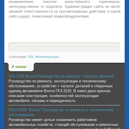
ознакомления, покупки качественного «оригинала»
непосредственно от издателя. Администрация сайта не несёт
никакой ответственности за противоправные действия, и какой
либо ущерб, понесённый правообладателями.
Категория:
ГАЗ
,
Автолитература
А также:
ГАЗ 3110 Волга Руководство по ремонту + каталог деталей
Руководство по ремонту, эксплуатации и техническому
обслуживанию, устройство + каталог деталей и сборочных
единиц автомобиля Волга ГАЗ-3110. В книге дано краткое
описание конструкции, особенностей эксплуатации
автомобиля, объемы и периодичность
ГАЗ-31029 "Волга" Руководство по ремонту и техническому
обслуживанию
Руководство имеет целью ознакомить работников
автомобильных хозяйств, станций обслуживания и ремонтных