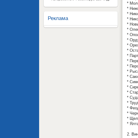
* Мо
* Ниж
* Ник
Реклама
* Ник
* Нов
* Оле
* Опо
* Орд
* Оре
* Ост
* Пар
* Пер
* Пер
* Рыс
* Сак
* Сим
* Сир
* Ста
* Суд
* Тру
* Фео
* Чер
* Щел
* Ялт
2. Ви