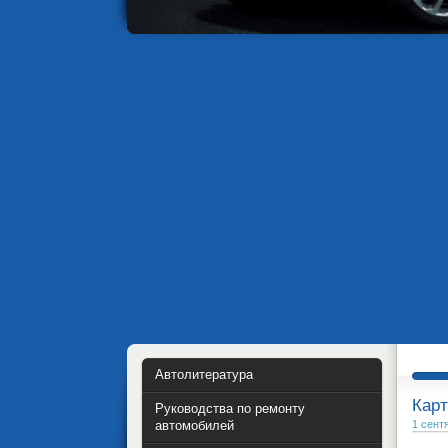
Автолитература
Карт
Руководства по ремонту
автомобилей
1 сент