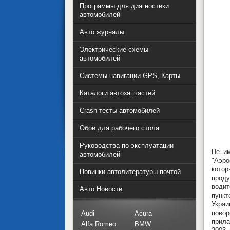
Программы для диагностики
автомобилей
Авто журналы
Электрические схемы
автомобилей
Системы навигации GPS, Карты
Каталоги автозапчастей
Crash тесты автомобилей
Обои для рабочего стола
Руководства по эксплуатации
Не им
автомобилей
"Аэро
котор
Новинки автолитературы почтой
проду
води
Авто Новости
пункт
Украи
повор
Audi
Acura
прила
Alfa Romeo
BMW