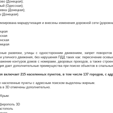
ово (Донецкая);
ый (Одесская);
евка (Донецкая);
а (Донецкая).
изирована маршрутизация и внесены изменения дорожной сети (дорожные
ецкая
вская
енская
ницкая
ные развязки, улицы с односторонним движением, запрет поворотов
м уличного движения, без нарушения ПДД таких как: пересечение осевых
ажение контуров домов с номерами, дворовых проездов, а также строени
ия дает дополнительные преимущества при поиске объектов в спальных
я включает 215 населенных пунктов, в том числе 137 городов, с а
 населенные пункты с адресным поиском выделены жирным.
а в 3D отмечены дополнительно.
 Крым:
ферополь 3D
астополь
арное