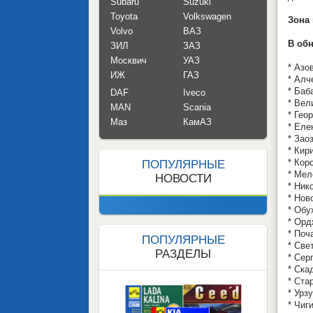
Subaru
Suzuki
Toyota
Volkswagen
Зона
Volvo
ВАЗ
В обн
ЗИЛ
ЗАЗ
Москвич
УАЗ
* Азо
ИЖ
ГАЗ
* Алч
* Баб
DAF
Iveco
* Вел
MAN
Scania
* Гео
Маз
КамАЗ
* Еле
* Зао
* Кир
* Кор
ПОПУЛЯРНЫЕ
* Мел
НОВОСТИ
* Ник
* Нов
* Обу
* Орд
* Поч
ПОПУЛЯРНЫЕ
* Све
РАЗДЕЛЫ
* Сер
* Ска
* Ста
* Урз
* Чиг