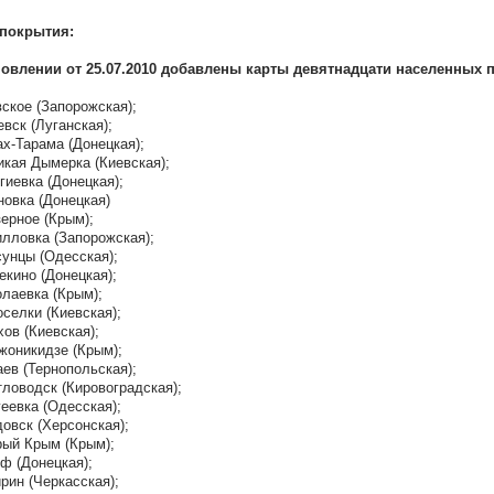
 покрытия:
овлении от 25.07.2010 добавлены карты девятнадцати населенных 
вское (Запорожская);
евск (Луганская);
ах-Тарама (Донецкая);
икая Дымерка (Киевская);
ргиевка (Донецкая);
новка (Донецкая)
зерное (Крым);
илловка (Запорожская);
сунцы (Одесская);
екино (Донецкая);
олаевка (Крым);
оселки (Киевская);
хов (Киевская);
жоникидзе (Крым);
аев (Тернопольская);
тловодск (Кировоградская);
геевка (Одесская);
довск (Херсонская);
рый Крым (Крым);
уф (Донецкая);
ирин (Черкасская);