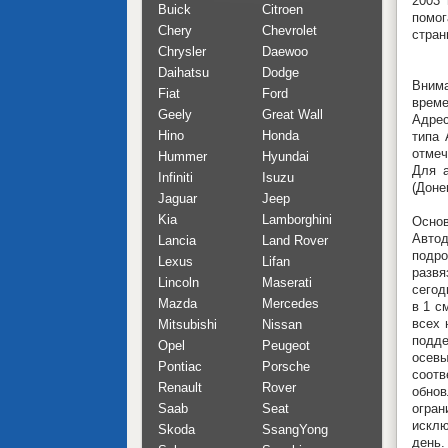
2003 
Buick
Citroen
помог
Chery
Chevrolet
стран
Chrysler
Daewoo
Daihatsu
Dodge
Внима
Fiat
Ford
време
Geely
Great Wall
Адрес
Hino
Honda
типа 
отмеч
Hummer
Hyundai
Для а
Infiniti
Isuzu
(Доне
Jaguar
Jeep
Kia
Lamborghini
Основ
Автод
Lancia
Land Rover
подро
Lexus
Lifan
развя
Lincoln
Maserati
сегод
Mazda
Mercedes
в 1 с
всех 
Mitsubishi
Nissan
подде
Opel
Peugeot
осев
Pontiac
Porsche
соотв
Renault
Rover
обно
Saab
Seat
огра
исклю
Skoda
SsangYong
день.