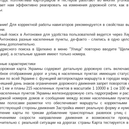
года. Коллективы картографов и тестеров работают во многих уголк
ает нам эффективно реагировать на изменения дорожной сети, как в
ы.
ние! Для корректной работы навигаторов рекомендуется в свойствах 
ни.
ный поиск в Антоновке для удобства пользователей ведется через Хер
Антоновка разные населенные пункты, де-факто - слились в одно цело
ены дополнительно.
дресного поиска в Щелкино в меню "Улица" повторно вводите "Щелки
цкая), а остальные здания имеют только номера.
ные характеристики
орожная карта Украины содержит детальную дорожную сеть включаю
бное отображение дорог и улиц в населенных пунктах имеющих статус 
зки по всей Украине с функцией автопрокладки маршрута в городах ма
няшний день знаков ограничения дорожного движения запрет поворотов 
м 1 км и планы 215 населенных пунктов в масштабе 1 10000 в 1 см 100 
населенных пунктов Украины железнодорожную сеть гидрографию и раст
ржкой номеров домов и сообщение между всеми населенными пунктам
ыми полосами разметки что обеспечивает маршруты с корректными
етствующей стороны движения Застройка имеет реальную форму и нуме
вление карты по трекам добавление транспортных развязок улиц с
ничениями скорости направлении движения и возможности прое
чительно с реальной ситуации на дорогах страны Карта тестируется 