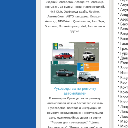
изданий: Авторевю, Автоцентр, Автомир,
* Алу
Top Gear , За рулем, Тюнинг автомобилей,
* Алу
4x4 Club, Офф-роуд драйв, Redline,
* Анд
Автомобили, АВТО панорама, Клаксон,
* Аэр
Автогид, NEW Auto, Quattroruote, АвтоЗвук,
* Бах
5 колесо, Полный привод 4х4, Автопилот и
* Бел
другие.
* Бог
* Бон
* Гас
* Грэ
* Гур
* Дан
* Евп
* Зао
* Изю
* Кац
* Кер
* Кок
Руководства по ремонту
* Ком
автомобилей
* Кор
В категории Руководства по ремонту
* Кра
автомобилей можно бесплатно скачать
* Лав
Руководства, пособия и инструкции по
* Лен
ремонту, обслуживанию и эксплуатации
* Лив
авто, мултимедийные диски из серии
* Мас
"Ремонт для начинающих", "Школа
* Мир
Авторемонта", "Ремонтирую сам" и др