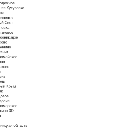
лодежное
няя Кутузовка
ита
олаевка
ый Свет
невка
лзневое
жоникидзе
хово
аннино
тенит
вомайское
ово
аково
и
еиз
ень
рый Крым
ак
довое
досия
номорское
кино 3D
а
нницкая область: