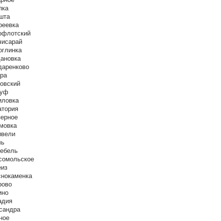
пка
шта
реевка
офлотский
чисарай
оглинка
дановка
даренково
пра
совский
зуф
иловка
атория
зерное
мовка
ивели
чь
тебель
сомольское
еиз
снокаменка
рово
ино
адия
сандра
ное