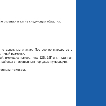
 развязки и т.п.) в следующих областях:
 по дорожным знакам; Построение маршрутов с
 линий разметки.
й, имеющих номера типа: 12В, 15Г и т.п. (данная
 районах c нарушенным порядком нумерации);
дресным поиском.