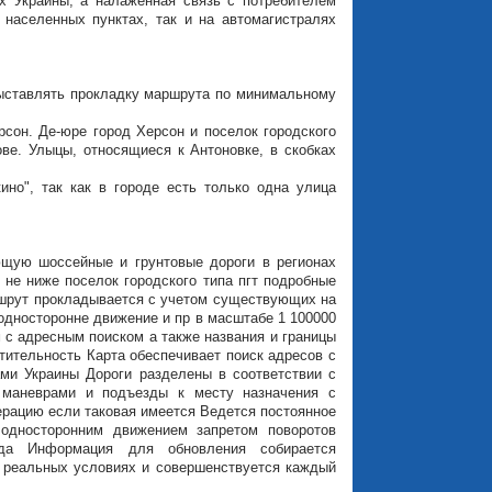
ах Украины, а налаженная связь с потребителем
 населенных пунктах, так и на автомагистралях
выставлять прокладку маршрута по минимальному
сон. Де-юре город Херсон и поселок городского
ве. Улыцы, относящиеся к Антоновке, в скобках
но", так как в городе есть только одна улица
щую шоссейные и грунтовые дороги в регионах
не ниже поселок городского типа пгт подробные
ршрут прокладывается с учетом существующих на
односторонне движение и пр в масштабе 1 100000
м с адресным поиском а также названия и границы
ительность Карта обеспечивает поиск адресов с
и Украины Дороги разделены в соответствии с
 маневрами и подъезды к месту назначения с
рацию если таковая имеется Ведется постоянное
 односторонним движением запретом поворотов
зда Информация для обновления собирается
в реальных условиях и совершенствуется каждый