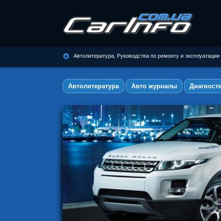
Автолитература, Руководства по
ремонту и эксплуатации
Автолитература, Руководства по ремонту и эксплуатации
автомобилей
Автолитература
Авто журналы
Диагност