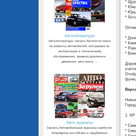
* Щур
* Южн
* Юрь
* Ялт
Оптим
Автолитература
* Дон
Автолитература, скачать бесплатно книги
* Кие
по ремонту автомобилей, инструкции по
* Ров
эксплуатации и техническому
* Вин
обслуживанию, правила дорожного
движения, авто книги, ...
Дорож
учето
Отобр
функц
Верси
Новые
Город
1. АР
Авто журналы
* Сим
Скачать Автомобильные журналы наиболее
* Сев
популярных российских и зарубежных
* Агр