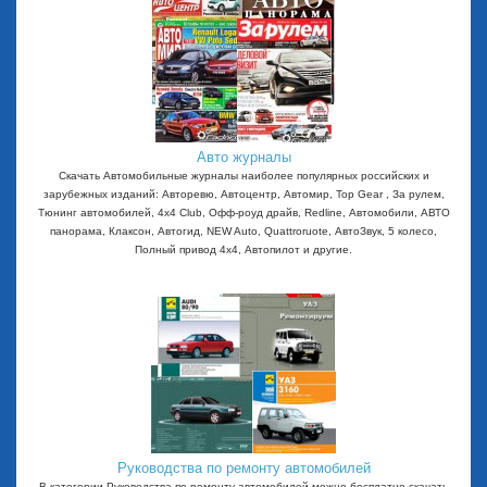
Авто журналы
Скачать Автомобильные журналы наиболее популярных российских и
зарубежных изданий: Авторевю, Автоцентр, Автомир, Top Gear , За рулем,
Тюнинг автомобилей, 4x4 Club, Офф-роуд драйв, Redline, Автомобили, АВТО
панорама, Клаксон, Автогид, NEW Auto, Quattroruote, АвтоЗвук, 5 колесо,
Полный привод 4х4, Автопилот и другие.
Руководства по ремонту автомобилей
В категории Руководства по ремонту автомобилей можно бесплатно скачать