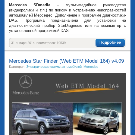
Mercedes SDmedia
– мультимедийное руководство
(видеоролики и т.п.) по поиску и устранению неисправностей
автомобилей Мерседес. Дополнение к программе диагностики-
DAS. Программа предназначена для установки на
диагностический прибор StarDiagnosis или на компьютер с
установленной программой DAS.
Подробнее
31 января 2014, посмотрело: 19539
Mercedes Star Finder (Web ETM Model 164) v4.09
Категория:
Электрические схемы автомобилей
,
Mercedes