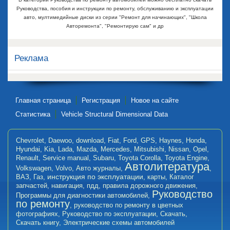
Руководства, пособия и инструкции по ремонту, обслуживанию и эксплуатации
авто, мултимедийные диски из серии "Ремонт для начинающих", "Школа
Авторемонта", "Ремонтирую сам" и др
Реклама
Главная страница
Регистрация
Новое на сайте
Статистика
Vehicle Structural Dimensional Data
Chevrolet
,
Daewoo
,
download
,
Fiat
,
Ford
,
GPS
,
Haynes
,
Honda
,
Hyundai
,
Kia
,
Lada
,
Mazda
,
Mercedes
,
Mitsubishi
,
Nissan
,
Opel
,
Renault
,
Service manual
,
Subaru
,
Toyota Corolla
,
Toyota Engine
,
Автолитература
Volkswagen
,
Volvo
,
Авто журналы
,
,
инструкция по эксплуатации
ВАЗ
,
Газ
,
,
карты
,
Каталог
запчастей
,
навигация
,
пдд
,
правила дорожного движения
,
Руководство
Программы для диагностики автомобилей
,
по ремонту
,
руководство по ремонту в цветных
фотографиях
,
Руководство по эксплуатации
,
Скачать
,
Скачать книгу
,
Электрические схемы автомобилей