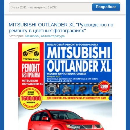
Подробнее
8 мая 2011, посмотрело: 19032
MITSUBISHI OUTLANDER XL "Руководство по
ремонту в цветных фотографиях"
Категория:
Mitsubishi
,
Автолитература