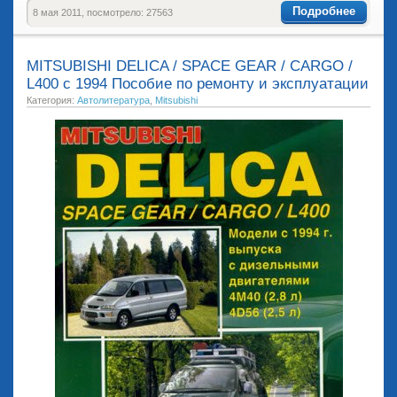
Подробнее
8 мая 2011, посмотрело: 27563
MITSUBISHI DELICA / SPACE GEAR / CARGO /
L400 с 1994 Пособие по ремонту и эксплуатации
Категория:
Автолитература
,
Mitsubishi