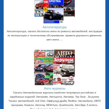
Автолитература
Автолитература, скачать бесплатно книги по ремонту автомобилей, инструкции
по эксплуатации и техническому обслуживанию, правила дорожного движения,
авто книги, ...
Авто журналы
Скачать Автомобильные журналы наиболее популярных российских и
зарубежных изданий: Авторевю, Автоцентр, Автомир, Top Gear , За рулем,
Тюнинг автомобилей, 4x4 Club, Офф-роуд драйв, Redline, Автомобили, АВТО
панорама, Клаксон, Автогид, NEW Auto, Quattroruote, АвтоЗвук, 5 колесо,