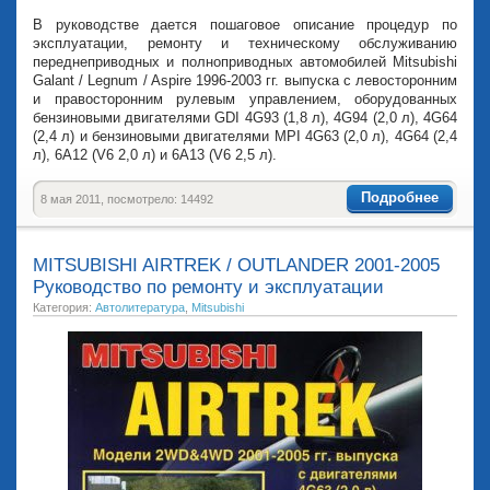
В руководстве дается пошаговое описание процедур по
эксплуатации, ремонту и техническому обслуживанию
переднеприводных и полноприводных автомобилей Mitsubishi
Galant / Legnum / Aspire 1996-2003 гг. выпуска с левосторонним
и правосторонним рулевым управлением, оборудованных
бензиновыми двигателями GDI 4G93 (1,8 л), 4G94 (2,0 л), 4G64
(2,4 л) и бензиновыми двигателями MPI 4G63 (2,0 л), 4G64 (2,4
л), 6А12 (V6 2,0 л) и 6А13 (V6 2,5 л).
Подробнее
8 мая 2011, посмотрело: 14492
MITSUBISHI AIRTREK / OUTLANDER 2001-2005
Руководство по ремонту и эксплуатации
Категория:
Автолитература
,
Mitsubishi