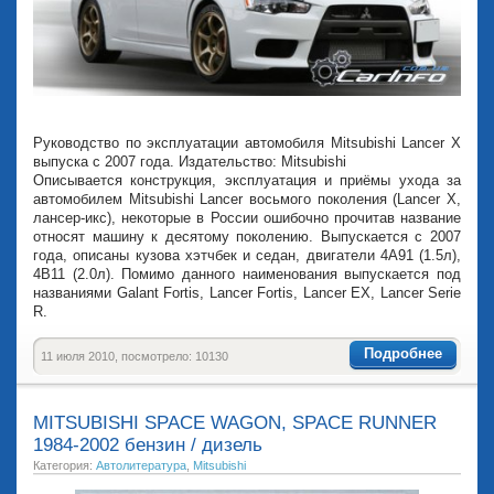
Руководство по эксплуатации автомобиля Mitsubishi Lancer X
выпуска с 2007 года. Издательство: Mitsubishi
Описывается конструкция, эксплуатация и приёмы ухода за
автомобилем Mitsubishi Lancer восьмого поколения (Lancer X,
лансер-икс), некоторые в России ошибочно прочитав название
относят машину к десятому поколению. Выпускается с 2007
года, описаны кузова хэтчбек и седан, двигатели 4А91 (1.5л),
4В11 (2.0л). Помимо данного наименования выпускается под
названиями Galant Fortis, Lancer Fortis, Lancer EX, Lancer Serie
R.
Подробнее
11 июля 2010, посмотрело: 10130
MITSUBISHI SPACE WAGON, SPACE RUNNER
1984-2002 бензин / дизель
Категория:
Автолитература
,
Mitsubishi