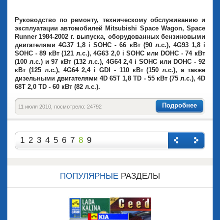
Руководство по ремонту, техническому обслуживанию и
эксплуатации автомобилей Mitsubishi Space Wagon, Space
Runner 1984-2002 г. выпуска, оборудованных бензиновыми
двигателями 4G37 1,8 i SOHC - 66 кВт (90 л.с.), 4G93 1,8 i
SOHC - 89 кВт (121 л.с.), 4G63 2,0 i SOHC или DOHC - 74 кВт
(100 л.с.) и 97 кВт (132 л.с.), 4G64 2,4 i SOHC или DOHC - 92
кВт (125 л.с.), 4G64 2,4 i GDI - 110 кВт (150 л.с.), а также
дизельными двигателями 4D 65T 1,8 TD - 55 кВт (75 л.с.), 4D
68T 2,0 TD - 60 кВт (82 л.с.).
Подробнее
11 июля 2010, посмотрело: 24792
1
2
3
4
5
6
7
8
9
Назад
Впере
д
ПОПУЛЯРНЫЕ
РАЗДЕЛЫ