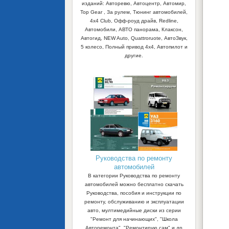
изданий: Авторевю, Автоцентр, Автомир,
Top Gear , За рулем, Тюнинг автомобилей,
4x4 Club, Офф-роуд драйв, Redline,
Автомобили, АВТО панорама, Клаксон,
Автогид, NEW Auto, Quattroruote, АвтоЗвук,
5 колесо, Полный привод 4х4, Автопилот и
другие.
Руководства по ремонту
автомобилей
В категории Руководства по ремонту
автомобилей можно бесплатно скачать
Руководства, пособия и инструкции по
ремонту, обслуживанию и эксплуатации
авто, мултимедийные диски из серии
"Ремонт для начинающих", "Школа
Авторемонта", "Ремонтирую сам" и др