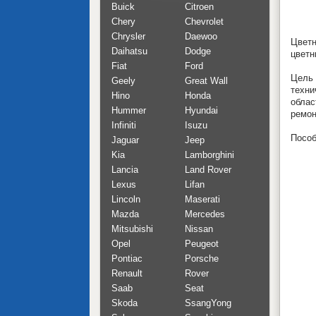
Buick
Citroen
Chery
Chevrolet
Chrysler
Daewoo
Цветн
Daihatsu
Dodge
цветн
Fiat
Ford
Цель
Geely
Great Wall
техни
Hino
Honda
облас
Hummer
Hyundai
ремон
Infiniti
Isuzu
Пособ
Jaguar
Jeep
Kia
Lamborghini
Lancia
Land Rover
Lexus
Lifan
Lincoln
Maserati
Mazda
Mercedes
Mitsubishi
Nissan
Opel
Peugeot
Pontiac
Porsche
Renault
Rover
Saab
Seat
Skoda
SsangYong