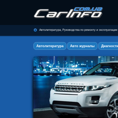
Автолитература, Руководства по
ремонту и эксплуатации
Автолитература, Руководства по ремонту и эксплуатации
автомобилей
Автолитература
Авто журналы
Диагност