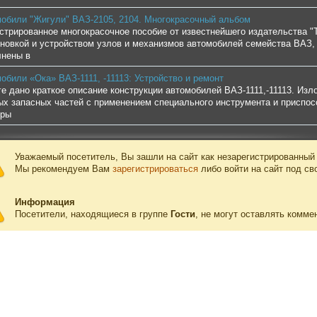
обили "Жигули" ВАЗ-2105, 2104. Многокрасочный альбом
трированное многокрасочное пособие от известнейшего издательства "
новкой и устройством узлов и механизмов автомобилей семейства ВАЗ, 
нены в
обили «Ока» ВАЗ-1111, -11113: Устройство и ремонт
ге дано краткое описание конструкции автомобилей ВАЗ-1111,-11113. Из
ых запасных частей с применением специального инструмента и приспо
еры
Уважаемый посетитель, Вы зашли на сайт как незарегистрированный
Мы рекомендуем Вам
зарегистрироваться
либо войти на сайт под св
Информация
Посетители, находящиеся в группе
Гости
, не могут оставлять комме