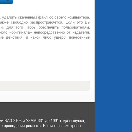
, удалить скаченный файл со своего компьютера.
также свободно распространяется. Если это Вы
и, для того чтобы обеспечить пользователям,
ного «оригинала» непосредственно от издателя.
ые действия, и какой либо ущерб, понесённый
и ВАЗ-2106 и УЗАМ-331 до 1991 года выпуска,
о проведения ремонта. В книге рассмотрены