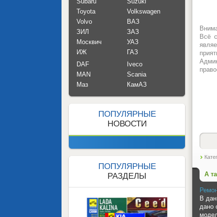
Subaru
Suzuki
Toyota
Volkswagen
Volvo
ВАЗ
Внима
ЗИЛ
ЗАЗ
Всё с
Москвич
УАЗ
являе
ИЖ
ГАЗ
прият
Админ
DAF
Iveco
право
MAN
Scania
Маз
КамАЗ
ПОПУЛЯРНЫЕ
НОВОСТИ
Кате
ПОПУЛЯРНЫЕ
А т
РАЗДЕЛЫ
Ремон
В дан
дано 
модел