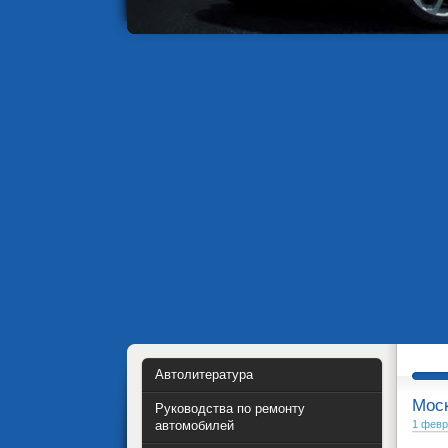
Автолитература
Моск
Руководства по ремонту
автомобилей
1 февр