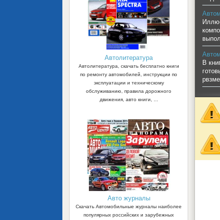
Автом
Иллюс
компо
выпол
Автом
Автолитература
В кни
Автолитература, скачать бесплатно книги
готов
по ремонту автомобилей, инструкции по
рвзм
эксплуатации и техническому
обслуживанию, правила дорожного
движения, авто книги, ...
Авто журналы
Скачать Автомобильные журналы наиболее
популярных российских и зарубежных