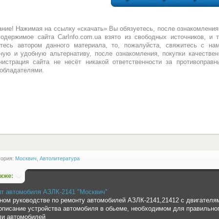
ние! Нажимая на ссылку «скачать» Вы обязуетесь, после ознакомления
одержимое сайта CarInfo.com.ua взято из свободных источников, и 
тесь автором данного материала, то, пожалуйста, свяжитесь с нам
ную и удобную альтернативу, после ознакомления, покупки качествен
истрация сайта не несёт никакой ответственности за противоправн
обладателями.
гория:
Москвич
,
Автолитература
акже:
т автомобиля АЗЛК-2141 "Москвич"
ном руководстве по ремонту автомобилей АЗЛК-2141,21412 с двигателям
описание устройства автомобиля в обьеме, необходимом для правильног
и автомобилей