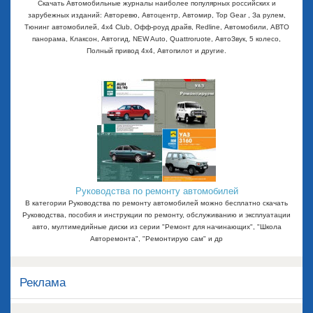
Скачать Автомобильные журналы наиболее популярных российских и
зарубежных изданий: Авторевю, Автоцентр, Автомир, Top Gear , За рулем,
Тюнинг автомобилей, 4x4 Club, Офф-роуд драйв, Redline, Автомобили, АВТО
панорама, Клаксон, Автогид, NEW Auto, Quattroruote, АвтоЗвук, 5 колесо,
Полный привод 4х4, Автопилот и другие.
Руководства по ремонту автомобилей
В категории Руководства по ремонту автомобилей можно бесплатно скачать
Руководства, пособия и инструкции по ремонту, обслуживанию и эксплуатации
авто, мултимедийные диски из серии "Ремонт для начинающих", "Школа
Авторемонта", "Ремонтирую сам" и др
Реклама