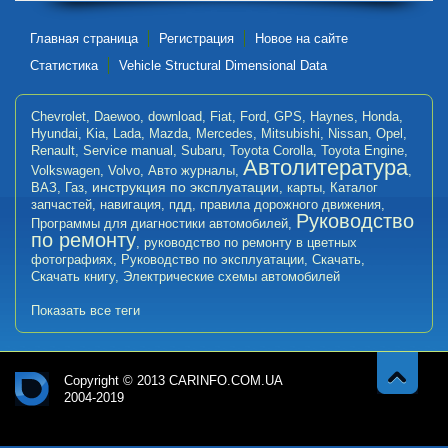
Главная страница
Регистрация
Новое на сайте
Статистика
Vehicle Structural Dimensional Data
Chevrolet
,
Daewoo
,
download
,
Fiat
,
Ford
,
GPS
,
Haynes
,
Honda
,
Hyundai
,
Kia
,
Lada
,
Mazda
,
Mercedes
,
Mitsubishi
,
Nissan
,
Opel
,
Renault
,
Service manual
,
Subaru
,
Toyota Corolla
,
Toyota Engine
,
Автолитература
Volkswagen
,
Volvo
,
Авто журналы
,
,
инструкция по эксплуатации
ВАЗ
,
Газ
,
,
карты
,
Каталог
запчастей
,
навигация
,
пдд
,
правила дорожного движения
,
Руководство
Программы для диагностики автомобилей
,
по ремонту
,
руководство по ремонту в цветных
фотографиях
,
Руководство по эксплуатации
,
Скачать
,
Скачать книгу
,
Электрические схемы автомобилей
Показать все теги
Copyright © 2013 CARINFO.COM.UA
2004-2019
Навер
Авт
х
оли