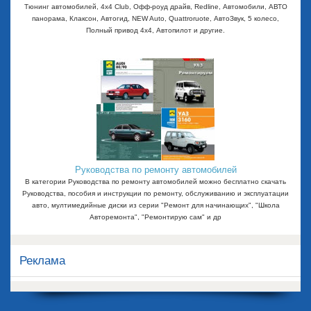
Тюнинг автомобилей, 4x4 Club, Офф-роуд драйв, Redline, Автомобили, АВТО
панорама, Клаксон, Автогид, NEW Auto, Quattroruote, АвтоЗвук, 5 колесо,
Полный привод 4х4, Автопилот и другие.
Руководства по ремонту автомобилей
В категории Руководства по ремонту автомобилей можно бесплатно скачать
Руководства, пособия и инструкции по ремонту, обслуживанию и эксплуатации
авто, мултимедийные диски из серии "Ремонт для начинающих", "Школа
Авторемонта", "Ремонтирую сам" и др
Реклама