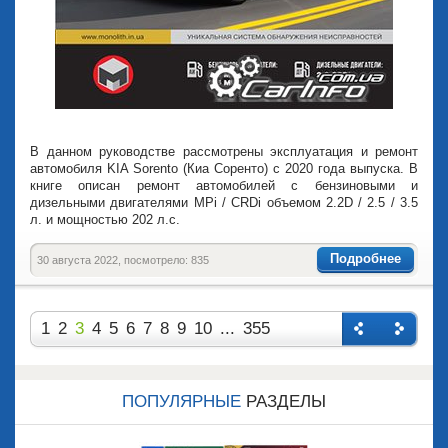
В данном руководстве рассмотрены эксплуатация и ремонт
автомобиля KIA Sorento (Киа Соренто) с 2020 года выпуска. В
книге описан ремонт автомобилей с бензиновыми и
дизельными двигателями MPi / CRDi объемом 2.2D / 2.5 / 3.5
л. и мощностью 202 л.с.
Подробнее
30 августа 2022, посмотрело: 835
1
2
3
4
5
6
7
8
9
10
...
355
Назад
Впере
д
ПОПУЛЯРНЫЕ
РАЗДЕЛЫ