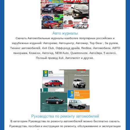
Авто журналы
Скачать Автомобильные журналы наиболее популярных российских и
зарубежных изданий: Авторевю, Автоцентр, Автомир, Top Gear , За рулем,
Тюнинг автомобилей, 4x4 Club, Офф-роуд драйв, Redline, Автомобили, АВТО
панорама, Клаксон, Автогид, NEW Auto, Quattroruote, АвтоЗвук, 5 колесо,
Полный привод 4х4, Автопилот и другие.
Руководства по ремонту автомобилей
В категории Руководства по ремонту автомобилей можно бесплатно скачать
Руководства, пособия и инструкции по ремонту, обслуживанию и эксплуатации