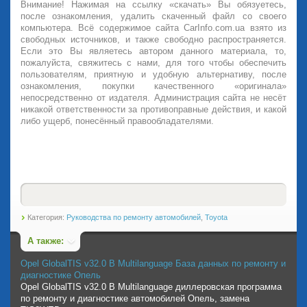
Внимание! Нажимая на ссылку «скачать» Вы обязуетесь,
после ознакомления, удалить скаченный файл со своего
компьютера. Всё содержимое сайта CarInfo.com.ua взято из
свободных источников, и также свободно распространяется.
Если это Вы являетесь автором данного материала, то,
пожалуйста, свяжитесь с нами, для того чтобы обеспечить
пользователям, приятную и удобную альтернативу, после
ознакомления, покупки качественного «оригинала»
непосредственно от издателя. Администрация сайта не несёт
никакой ответственности за противоправные действия, и какой
либо ущерб, понесённый правообладателями.
Категория:
Руководства по ремонту автомобилей
,
Toyota
А также:
Opel GlobalTIS v32.0 B Multilanguage База данных по ремонту и
диагностике Опель
Opel GlobalTIS v32.0 B Multilanguage диллеровская программа
по ремонту и диагностике автомобилей Опель, замена