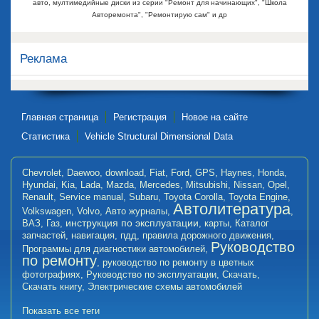
авто, мултимедийные диски из серии "Ремонт для начинающих", "Школа
Авторемонта", "Ремонтирую сам" и др
Реклама
Главная страница
Регистрация
Новое на сайте
Статистика
Vehicle Structural Dimensional Data
Chevrolet
,
Daewoo
,
download
,
Fiat
,
Ford
,
GPS
,
Haynes
,
Honda
,
Hyundai
,
Kia
,
Lada
,
Mazda
,
Mercedes
,
Mitsubishi
,
Nissan
,
Opel
,
Renault
,
Service manual
,
Subaru
,
Toyota Corolla
,
Toyota Engine
,
Автолитература
Volkswagen
,
Volvo
,
Авто журналы
,
,
инструкция по эксплуатации
ВАЗ
,
Газ
,
,
карты
,
Каталог
запчастей
,
навигация
,
пдд
,
правила дорожного движения
,
Руководство
Программы для диагностики автомобилей
,
по ремонту
,
руководство по ремонту в цветных
фотографиях
,
Руководство по эксплуатации
,
Скачать
,
Скачать книгу
,
Электрические схемы автомобилей
Показать все теги