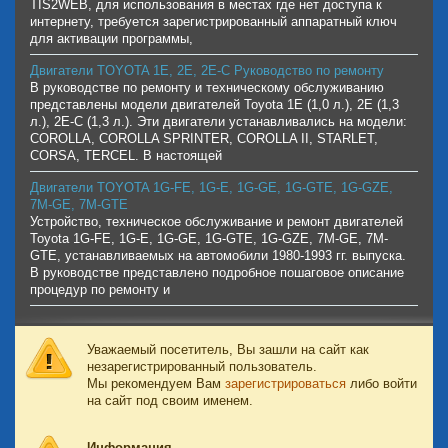
TIS2WEB, для использования в местах где нет доступа к
интернету, требуется зарегистрированный аппаратный ключ
для активации программы,
Двигатели TOYOTA 1E, 2E, 2E-C Руководство по ремонту
В руководстве по ремонту и техническому обслуживанию
представлены модели двигателей Toyota 1E (1,0 л.), 2E (1,3
л.), 2E-C (1,3 л.). Эти двигатели устанавливались на модели:
COROLLA, COROLLA SPRINTER, COROLLA II, STARLET,
CORSA, TERCEL. В настоящей
Двигатели TOYOTA 1G-FE, 1G-E, 1G-GE, 1G-GTE, 1G-GZE,
7M-GE, 7M-GTE
Устройство, техническое обслуживание и ремонт двигателей
Toyota 1G-FE, 1G-E, 1G-GE, 1G-GTE, 1G-GZE, 7M-GE, 7M-
GTE, устанавливаемых на автомобили 1980-1993 гг. выпуска.
В руководстве представлено подробное пошаговое описание
процедур по ремонту и
Уважаемый посетитель, Вы зашли на сайт как
незарегистрированный пользователь.
Мы рекомендуем Вам
зарегистрироваться
либо войти
на сайт под своим именем.
Информация