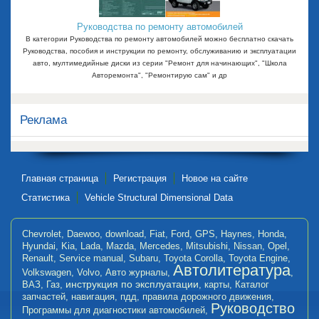
Руководства по ремонту автомобилей
В категории Руководства по ремонту автомобилей можно бесплатно скачать
Руководства, пособия и инструкции по ремонту, обслуживанию и эксплуатации
авто, мултимедийные диски из серии "Ремонт для начинающих", "Школа
Авторемонта", "Ремонтирую сам" и др
Реклама
Главная страница
Регистрация
Новое на сайте
Статистика
Vehicle Structural Dimensional Data
Chevrolet
,
Daewoo
,
download
,
Fiat
,
Ford
,
GPS
,
Haynes
,
Honda
,
Hyundai
,
Kia
,
Lada
,
Mazda
,
Mercedes
,
Mitsubishi
,
Nissan
,
Opel
,
Renault
,
Service manual
,
Subaru
,
Toyota Corolla
,
Toyota Engine
,
Автолитература
Volkswagen
,
Volvo
,
Авто журналы
,
,
инструкция по эксплуатации
ВАЗ
,
Газ
,
,
карты
,
Каталог
запчастей
,
навигация
,
пдд
,
правила дорожного движения
,
Руководство
Программы для диагностики автомобилей
,