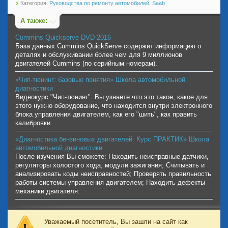
Категория:
Руководства по ремонту автомобилей
,
Saab
А также:
Cummins Quickserve DVD 2016
База данных Cummins QuickServe содержит информацию о
деталях и обслуживании более чем для 9 миллионов
двигателей Cummins (по серийным номерам).
«Чип-тюнинг: базовые понятия» Школа автомобильной
диагностики
Видеокурс "Чип-тюнинг": Вы узнаете что это такое, какое для
этого нужно оборудование, что находится внутри электронного
блока управления двигателем, как его "шить", как править
калибровки.
«Диагностика бензиновых двигателей: Курс ПРАКТИК» Школа
автомобильной диагностики
После изучения Вы сможете: Находить неисправные датчики,
регуляторы холостого хода, модули зажигания; Считывать и
анализировать коды неисправностей; Проверять правильность
работы системы управления двигателем; Находить дефекты
механики двигателя:
Уважаемый посетитель, Вы зашли на сайт как