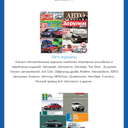
Авто журналы
Скачать Автомобильные журналы наиболее популярных российских и
зарубежных изданий: Авторевю, Автоцентр, Автомир, Top Gear , За рулем,
Тюнинг автомобилей, 4x4 Club, Офф-роуд драйв, Redline, Автомобили, АВТО
панорама, Клаксон, Автогид, NEW Auto, Quattroruote, АвтоЗвук, 5 колесо,
Полный привод 4х4, Автопилот и другие.