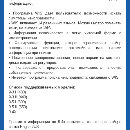
информацию.
• Программа WIS дает пользователю возможности искать
симптомы неисправности.
• WIS включает 14 различных языков. Можно быстро поменять
язык, не выходя из WIS.
• Информация показывается в легко читаемой форме с
иллюстрациями.
• Фильтрующая функция, которая ограничивает выбор
определенными системами автомобиля или типами
информации при поиске
• Постоянное совершенствование, новые версии на компакт-
диске издаются регулярно.
• Пользователю предоставлена возможность вносить
собственные примечания.
• Имеется программа поиска неисправности, связанная с WIS
Список поддерживаемых моделей:
9-3 I (400)
9-3 II (440)
9-5 I (600)
9-5 II (650)
9-4X
Просмотр информации по 9-4х возможна только при выборе
языка English/US