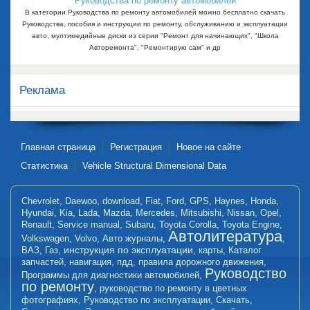
Руководства по ремонту автомобилей
В категории Руководства по ремонту автомобилей можно бесплатно скачать
Руководства, пособия и инструкции по ремонту, обслуживанию и эксплуатации
авто, мултимедийные диски из серии "Ремонт для начинающих", "Школа
Авторемонта", "Ремонтирую сам" и др
Реклама
Главная страница
Регистрация
Новое на сайте
Статистика
Vehicle Structural Dimensional Data
Chevrolet
,
Daewoo
,
download
,
Fiat
,
Ford
,
GPS
,
Haynes
,
Honda
,
Hyundai
,
Kia
,
Lada
,
Mazda
,
Mercedes
,
Mitsubishi
,
Nissan
,
Opel
,
Renault
,
Service manual
,
Subaru
,
Toyota Corolla
,
Toyota Engine
,
Автолитература
Volkswagen
,
Volvo
,
Авто журналы
,
,
инструкция по эксплуатации
ВАЗ
,
Газ
,
,
карты
,
Каталог
запчастей
,
навигация
,
пдд
,
правила дорожного движения
,
Руководство
Программы для диагностики автомобилей
,
по ремонту
,
руководство по ремонту в цветных
фотографиях
,
Руководство по эксплуатации
,
Скачать
,