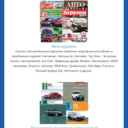
Авто журналы
Скачать Автомобильные журналы наиболее популярных российских и
зарубежных изданий: Авторевю, Автоцентр, Автомир, Top Gear , За рулем,
Тюнинг автомобилей, 4x4 Club, Офф-роуд драйв, Redline, Автомобили, АВТО
панорама, Клаксон, Автогид, NEW Auto, Quattroruote, АвтоЗвук, 5 колесо,
Полный привод 4х4, Автопилот и другие.