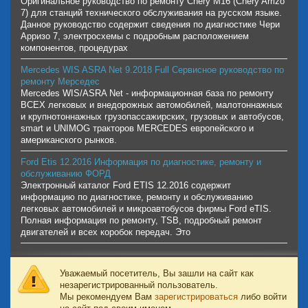
Оригинальное руководство по ремонту Chery M16 (Chery Arrizo
7) для станций технического обслуживания на русском языке.
Данное руководство содержит сведения по диагностике Чери
Арризо 7, электросхемы с подробным расположением
компонентов, процедурах
Mercedes WIS ASRA Net 9.2018 Full Сервисное руководство по
ремонту Мерседес
Mercedes WIS/ASRA Net - информационная база по ремонту
ВСЕХ легковых и внедорожных автомобилей, малотоннажных
и крупнотоннажных грузопассажирских, грузовых и автобусов,
smart и UNIMOG тракторов MERCEDES европейского и
американского рынков.
Ford Etis 12.2016 Информация по диагностике, ремонту и
обслуживанию ФОРД
Электронный каталог Ford ETIS 12.2016 содержит
информацию по диагностике, ремонту и обслуживанию
легковых автомобилей и микроавтобусов фирмы Ford eTIS.
Полная информация по ремонту, TSB, подробный ремонт
двигателей и всех коробок передач. Это
Уважаемый посетитель, Вы зашли на сайт как
незарегистрированный пользователь.
Мы рекомендуем Вам
зарегистрироваться
либо войти