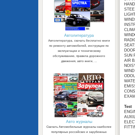
HAND
STEER
LIGH
WIND
INST
CLIM
WIND
Автолитература
RADI
Автолитература, скачать бесплатно книги
SEAT
по ремонту автомобилей, инструкции по
DOO
эксплуатации и техническому
SUN 
обслуживанию, правила дорожного
AIR 
движения, авто книги, ...
NOISY
WIND
ODO
WATE
EMIS
CONS
EXAM
Test
ENGI
AUXI
Авто журналы
ELEC
FITT
Скачать Автомобильные журналы наиболее
популярных российских и зарубежных