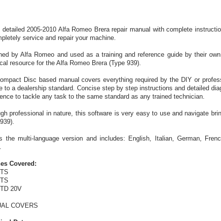
 detailed 2005-2010 Alfa Romeo Brera repair manual with complete instructio
pletely service and repair your machine.
ed by Alfa Romeo and used as a training and reference guide by their own d
cal resource for the Alfa Romeo Brera (Type 939).
ompact Disc based manual covers everything required by the DIY or professi
e to a dealership standard. Concise step by step instructions and detailed d
ence to tackle any task to the same standard as any trained technician.
gh professional in nature, this software is very easy to use and navigate br
939).
is the multi-language version and includes: English, Italian, German, Fre
.
es Covered:
JTS
JTS
JTD 20V
AL COVERS