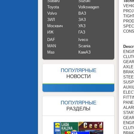
Subaru
Suzuki
Techn
VEHI
Toyota
Volkswagen
PROJ
Volvo
ВАЗ
TIGH
ЗИЛ
ЗАЗ
PROD
Москвич
УАЗ
SPEC
CONS
ИЖ
ГАЗ
DAF
Iveco
MAN
Scania
Descr
ENGI
Маз
КамАЗ
CLUT
GEA
AXLE
ПОПУЛЯРНЫЕ
BRAK
НОВОСТИ
STEE
SUSP
AUXI
ELEC
FITT
ПОПУЛЯРНЫЕ
PANE
ALAR
РАЗДЕЛЫ
STAR
GEAR
ENGI
CLUT
BRAK