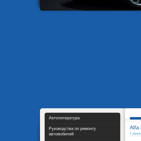
Автолитература
Alfa
Руководства по ремонту
автомобилей
7 июня