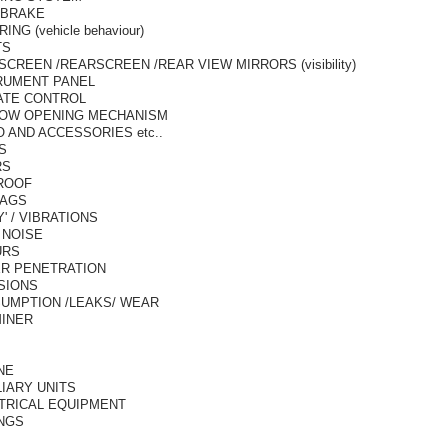
BRAKE
ING (vehicle behaviour)
TS
SCREEN /REARSCREEN /REAR VIEW MIRRORS (visibility)
RUMENT PANEL
ATE CONTROL
OW OPENING MECHANISM
O AND ACCESSORIES etc..
S
RS
ROOF
BAGS
' / VIBRATIONS
 NOISE
URS
R PENETRATION
SIONS
UMPTION /LEAKS/ WEAR
INER
NE
LIARY UNITS
TRICAL EQUIPMENT
INGS