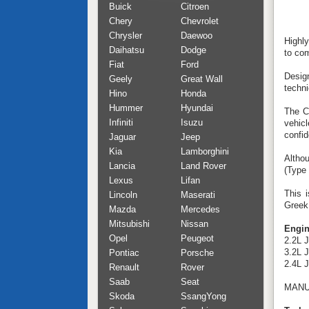
Buick
Citroen
Chery
Chevrolet
Chrysler
Daewoo
Highly
Daihatsu
Dodge
to com
Fiat
Ford
Design
Geely
Great Wall
techni
Hino
Honda
Hummer
Hyundai
The C
Infiniti
Isuzu
vehicl
confid
Jaguar
Jeep
Kia
Lamborghini
Althou
Lancia
Land Rover
(Type 
Lexus
Lifan
This 
Lincoln
Maserati
Greek
Mazda
Mercedes
Mitsubishi
Nissan
Engin
Opel
Peugeot
2.2L 
3.2L 
Pontiac
Porsche
2.4L 
Renault
Rover
Saab
Seat
MANU
Skoda
SsangYong