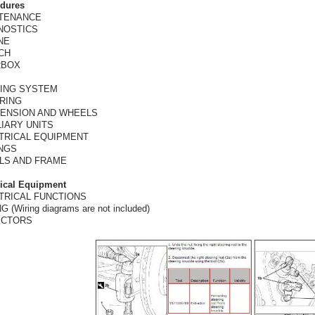
dures
TENANCE
NOSTICS
NE
CH
RBOX
ING SYSTEM
RING
ENSION AND WHEELS
LIARY UNITS
TRICAL EQUIPMENT
INGS
LS AND FRAME
rical Equipment
TRICAL FUNCTIONS
G (Wiring diagrams are not included)
ECTORS