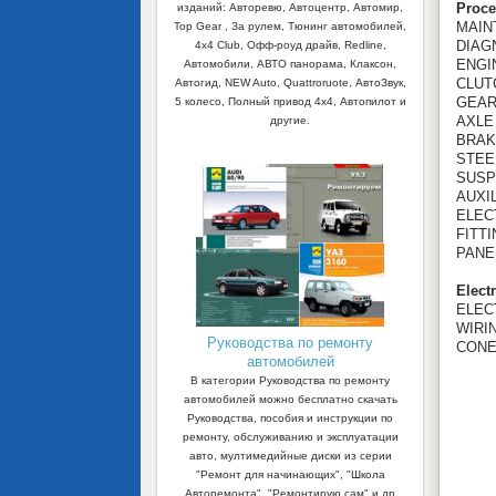
Proce
изданий: Авторевю, Автоцентр, Автомир,
MAIN
Top Gear , За рулем, Тюнинг автомобилей,
DIAG
4x4 Club, Офф-роуд драйв, Redline,
ENGI
Автомобили, АВТО панорама, Клаксон,
CLUT
Автогид, NEW Auto, Quattroruote, АвтоЗвук,
GEA
5 колесо, Полный привод 4х4, Автопилот и
AXLE
другие.
BRAK
STEE
SUSP
AUXI
ELEC
FITT
PANE
Elect
ELEC
WIRIN
Руководства по ремонту
CON
автомобилей
В категории Руководства по ремонту
автомобилей можно бесплатно скачать
Руководства, пособия и инструкции по
ремонту, обслуживанию и эксплуатации
авто, мултимедийные диски из серии
"Ремонт для начинающих", "Школа
Авторемонта", "Ремонтирую сам" и др