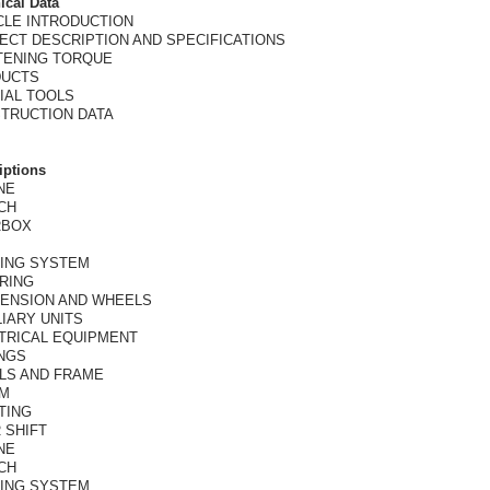
ical Data
CLE INTRODUCTION
ECT DESCRIPTION AND SPECIFICATIONS
TENING TORQUE
UCTS
IAL TOOLS
TRUCTION DATA
iptions
NE
CH
RBOX
ING SYSTEM
RING
ENSION AND WHEELS
LIARY UNITS
TRICAL EQUIPMENT
INGS
LS AND FRAME
M
TING
 SHIFT
NE
CH
ING SYSTEM