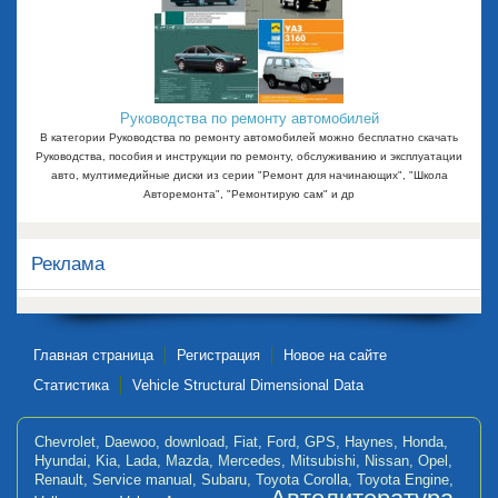
Руководства по ремонту автомобилей
В категории Руководства по ремонту автомобилей можно бесплатно скачать
Руководства, пособия и инструкции по ремонту, обслуживанию и эксплуатации
авто, мултимедийные диски из серии "Ремонт для начинающих", "Школа
Авторемонта", "Ремонтирую сам" и др
Реклама
Главная страница
Регистрация
Новое на сайте
Статистика
Vehicle Structural Dimensional Data
Chevrolet
,
Daewoo
,
download
,
Fiat
,
Ford
,
GPS
,
Haynes
,
Honda
,
Hyundai
,
Kia
,
Lada
,
Mazda
,
Mercedes
,
Mitsubishi
,
Nissan
,
Opel
,
Renault
,
Service manual
,
Subaru
,
Toyota Corolla
,
Toyota Engine
,