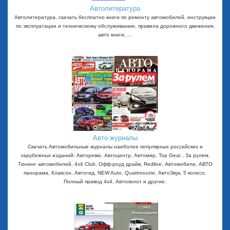
Автолитература
Автолитература, скачать бесплатно книги по ремонту автомобилей, инструкции
по эксплуатации и техническому обслуживанию, правила дорожного движения,
авто книги, ...
Авто журналы
Скачать Автомобильные журналы наиболее популярных российских и
зарубежных изданий: Авторевю, Автоцентр, Автомир, Top Gear , За рулем,
Тюнинг автомобилей, 4x4 Club, Офф-роуд драйв, Redline, Автомобили, АВТО
панорама, Клаксон, Автогид, NEW Auto, Quattroruote, АвтоЗвук, 5 колесо,
Полный привод 4х4, Автопилот и другие.