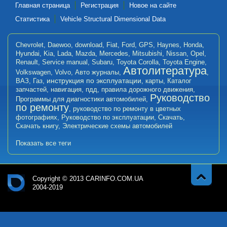
Главная страница
Регистрация
Новое на сайте
Статистика
Vehicle Structural Dimensional Data
Chevrolet
,
Daewoo
,
download
,
Fiat
,
Ford
,
GPS
,
Haynes
,
Honda
,
Hyundai
,
Kia
,
Lada
,
Mazda
,
Mercedes
,
Mitsubishi
,
Nissan
,
Opel
,
Renault
,
Service manual
,
Subaru
,
Toyota Corolla
,
Toyota Engine
,
Автолитература
Volkswagen
,
Volvo
,
Авто журналы
,
,
инструкция по эксплуатации
ВАЗ
,
Газ
,
,
карты
,
Каталог
запчастей
,
навигация
,
пдд
,
правила дорожного движения
,
Руководство
Программы для диагностики автомобилей
,
по ремонту
,
руководство по ремонту в цветных
фотографиях
,
Руководство по эксплуатации
,
Скачать
,
Скачать книгу
,
Электрические схемы автомобилей
Показать все теги
Copyright © 2013 CARINFO.COM.UA
2004-2019
Навер
Авт
х
оли
тер