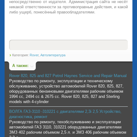
непосредственно от издателя. Администрация сайта не несёт
никакой ответственности за противоправные действия, и какой
либо ущерб, понесённый правообладателями.
Категория:
Rover
,
Автолитература
А также:
Rover 820, 825 and 827 Petrol Haynes Service and Repair Manual
Руководство по ремонту, эксплуатации и техническому
обслуживанию, устройство автомобилей Rover 820, 825, 827,
оборудованных бензиновыми двигателями рабочим объемом
1994 cc, 2494 cc & 2675 cc. Rover 820, 825, 827 and Sterling
models with 4-cylinder
ВОЛГА ГАЗ-3110 -310221 с двигателями 2,3i 2,5 Устройство,
диагностика, ремонт
Руководство по ремонту, техобслуживанию и эксплуатации
автомобилей ГАЗ 3110, 310221 оборудованных двигателями
ЗМЗ 402 рабочим объемом 2,5 л. и ЗМЗ 406 рабочим объемом