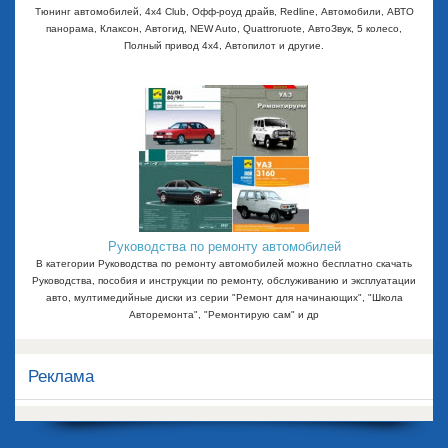
Тюнинг автомобилей, 4x4 Club, Офф-роуд драйв, Redline, Автомобили, АВТО
панорама, Клаксон, Автогид, NEW Auto, Quattroruote, АвтоЗвук, 5 колесо,
Полный привод 4х4, Автопилот и другие.
Руководства по ремонту автомобилей
В категории Руководства по ремонту автомобилей можно бесплатно скачать
Руководства, пособия и инструкции по ремонту, обслуживанию и эксплуатации
авто, мултимедийные диски из серии "Ремонт для начинающих", "Школа
Авторемонта", "Ремонтирую сам" и др
Реклама