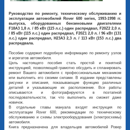
Руководство по ремонту, техническому обслуживанию и
эксплуатации автомобилей Rover 600 series, 1993-1998 гг.
выпуска, оборудованных бензиновыми двигателями
F18A3 1,8 л. / 85 кВт (115 л.с.) один распредвал, F20Z2 2,0 л.
/ 85 кВт (115 л.с.) один распредвал, F20Z1 2,0 л. / 96 кВт (131
л.с.) один распредвал, H23A3 2,3 л. / 113 кВт (153 л.с.) два
распредвала.
Пособие содержит подробную информацию по ремонту узлов
и агрегатов автомобиля.
Цель настоящего пособия стать простой и понятной
инструкцией, позволяющей грамотно обсудить и спланировать
ремонт Вашего автомобиля с профессиональным механиком
или выполнить его своими силами. В издании представлены
рисунки и описания, показывающие функцию различных
деталей и указывающие их расположение. Все работы
описываются и фотографируются в поэтапной
последовательности, так что выполнить их сможет даже
новичок.
В отдельные главы мануала входят инструкция по
эксплуатации Rover 600, рекомендации по техническому
обслуживанию и схемы электрооборудования (электросхемы)
автомобиля.
Книга предназначена для владельцев автомобилей Ровер