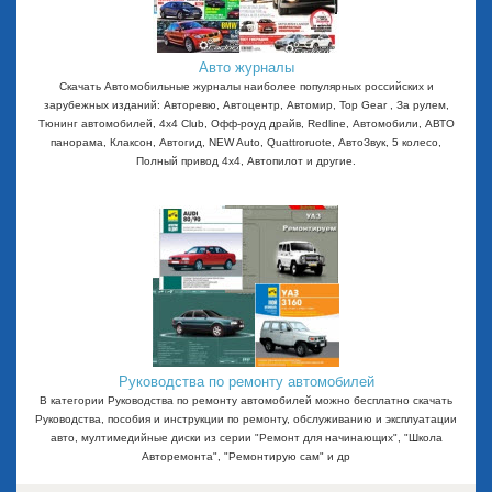
Авто журналы
Скачать Автомобильные журналы наиболее популярных российских и
зарубежных изданий: Авторевю, Автоцентр, Автомир, Top Gear , За рулем,
Тюнинг автомобилей, 4x4 Club, Офф-роуд драйв, Redline, Автомобили, АВТО
панорама, Клаксон, Автогид, NEW Auto, Quattroruote, АвтоЗвук, 5 колесо,
Полный привод 4х4, Автопилот и другие.
Руководства по ремонту автомобилей
В категории Руководства по ремонту автомобилей можно бесплатно скачать
Руководства, пособия и инструкции по ремонту, обслуживанию и эксплуатации
авто, мултимедийные диски из серии "Ремонт для начинающих", "Школа
Авторемонта", "Ремонтирую сам" и др