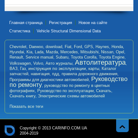
Главная страница
Регистрация
Новое на сайте
Статистика
Vehicle Structural Dimensional Data
Chevrolet
,
Daewoo
,
download
,
Fiat
,
Ford
,
GPS
,
Haynes
,
Honda
,
Hyundai
,
Kia
,
Lada
,
Mazda
,
Mercedes
,
Mitsubishi
,
Nissan
,
Opel
,
Renault
,
Service manual
,
Subaru
,
Toyota Corolla
,
Toyota Engine
,
Автолитература
Volkswagen
,
Volvo
,
Авто журналы
,
,
инструкция по эксплуатации
ВАЗ
,
Газ
,
,
карты
,
Каталог
запчастей
,
навигация
,
пдд
,
правила дорожного движения
,
Руководство
Программы для диагностики автомобилей
,
по ремонту
,
руководство по ремонту в цветных
фотографиях
,
Руководство по эксплуатации
,
Скачать
,
Скачать книгу
,
Электрические схемы автомобилей
Показать все теги
Copyright © 2013 CARINFO.COM.UA
2004-2019
Навер