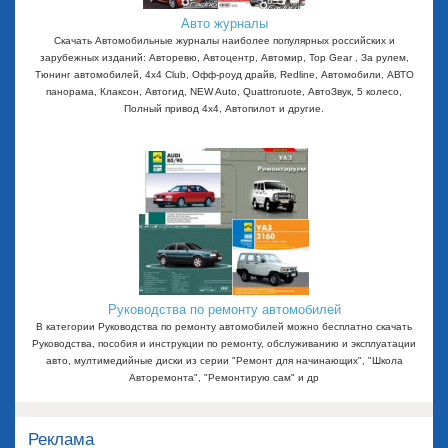
Авто журналы
Скачать Автомобильные журналы наиболее популярных российских и
зарубежных изданий: Авторевю, Автоцентр, Автомир, Top Gear , За рулем,
Тюнинг автомобилей, 4x4 Club, Офф-роуд драйв, Redline, Автомобили, АВТО
панорама, Клаксон, Автогид, NEW Auto, Quattroruote, АвтоЗвук, 5 колесо,
Полный привод 4х4, Автопилот и другие.
Руководства по ремонту автомобилей
В категории Руководства по ремонту автомобилей можно бесплатно скачать
Руководства, пособия и инструкции по ремонту, обслуживанию и эксплуатации
авто, мултимедийные диски из серии "Ремонт для начинающих", "Школа
Авторемонта", "Ремонтирую сам" и др
Реклама