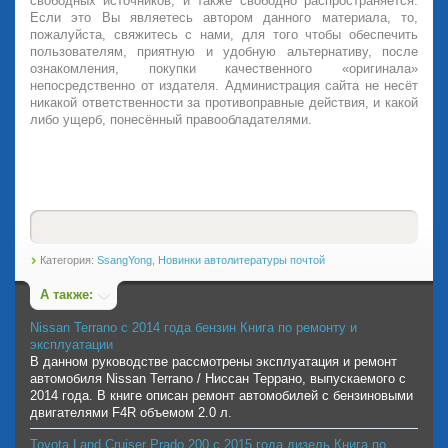
свободных источников, и также свободно распространяется.
Если это Вы являетесь автором данного материала, то,
пожалуйста, свяжитесь с нами, для того чтобы обеспечить
пользователям, приятную и удобную альтернативу, после
ознакомления, покупки качественного «оригинала»
непосредственно от издателя. Администрация сайта не несёт
никакой ответственности за противоправные действия, и какой
либо ущерб, понесённый правообладателями.
Категория:
SsangYong
,
Новинки автолитературы почтой
А также:
Nissan Terrano с 2014 года бензин Книга по ремонту и
эксплуатации
В данном руководстве рассмотрены эксплуатация и ремонт
автомобиля Nissan Terrano / Ниссан Террано, выпускаемого с
2014 года. В книге описан ремонт автомобилей с бензиновыми
двигателями F4R объемом 2.0 л.
Toyota Land Cruiser Prado 200 с 2015 года дизель Книга по