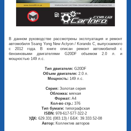
В данном руководстве рассмотрены эксплуатация и ремонт
автомобиля Ssang Yong New Actyon / Korando C, выпускаемого
с 2012 года. В книге описан ремонт автомобилей с
бензиновыми двигателями G20DF объемом 2.0 л. и
мощностью 149 л.с.
Тип двигателя:
G20DF
Объем двигателя:
2.0 л.
Мощность:
149 л.с.
Серия:
Золотая серия
Обложка:
мягкая
Формат:
А4
Кол-во стр.:
376
Тип бумаги:
типографская
ISBN:
978-617-577-322-2
УДК:
629.331 (083.13) / ББК: 39.333.52-08
Автор:
Коллектив авторов