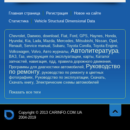
Главная страница
Регистрация
Новое на сайте
Статистика
Vehicle Structural Dimensional Data
Chevrolet
,
Daewoo
,
download
,
Fiat
,
Ford
,
GPS
,
Haynes
,
Honda
,
Hyundai
,
Kia
,
Lada
,
Mazda
,
Mercedes
,
Mitsubishi
,
Nissan
,
Opel
,
Renault
,
Service manual
,
Subaru
,
Toyota Corolla
,
Toyota Engine
,
Автолитература
Volkswagen
,
Volvo
,
Авто журналы
,
,
инструкция по эксплуатации
ВАЗ
,
Газ
,
,
карты
,
Каталог
запчастей
,
навигация
,
пдд
,
правила дорожного движения
,
Руководство
Программы для диагностики автомобилей
,
по ремонту
,
руководство по ремонту в цветных
фотографиях
,
Руководство по эксплуатации
,
Скачать
,
Скачать книгу
,
Электрические схемы автомобилей
Показать все теги
Copyright © 2013 CARINFO.COM.UA
2004-2019
Навер
Авт
х
оли