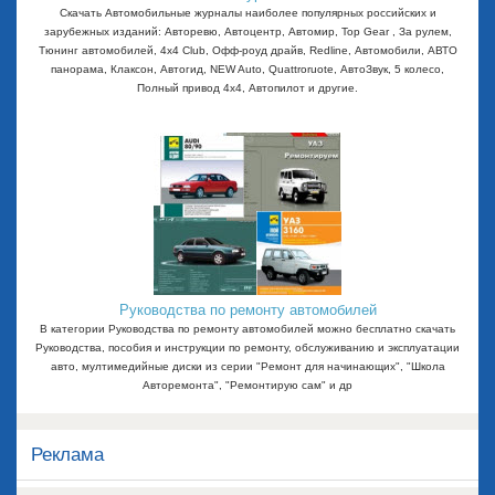
Скачать Автомобильные журналы наиболее популярных российских и
зарубежных изданий: Авторевю, Автоцентр, Автомир, Top Gear , За рулем,
Тюнинг автомобилей, 4x4 Club, Офф-роуд драйв, Redline, Автомобили, АВТО
панорама, Клаксон, Автогид, NEW Auto, Quattroruote, АвтоЗвук, 5 колесо,
Полный привод 4х4, Автопилот и другие.
Руководства по ремонту автомобилей
В категории Руководства по ремонту автомобилей можно бесплатно скачать
Руководства, пособия и инструкции по ремонту, обслуживанию и эксплуатации
авто, мултимедийные диски из серии "Ремонт для начинающих", "Школа
Авторемонта", "Ремонтирую сам" и др
Реклама