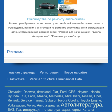
Руководства по ремонту автомобилей
В категории Руководства по ремонту автомобилей можно бесплатно скачать
Руководства, пособия и инструкции по ремонту, обслуживанию и эксплуатации
авто, мултимедийные диски из серии "Ремонт для начинающих", "Школа
Авторемонта", "Ремонтирую сам" и др
Реклама
Главная страница
Регистрация
Новое на сайте
Статистика
Vehicle Structural Dimensional Data
Chevrolet
,
Daewoo
,
download
,
Fiat
,
Ford
,
GPS
,
Haynes
,
Honda
,
Hyundai
,
Kia
,
Lada
,
Mazda
,
Mercedes
,
Mitsubishi
,
Nissan
,
Opel
,
Renault
,
Service manual
,
Subaru
,
Toyota Corolla
,
Toyota Engine
,
Автолитература
Volkswagen
,
Volvo
,
Авто журналы
,
,
инструкция по эксплуатации
ВАЗ
,
Газ
,
,
карты
,
Каталог