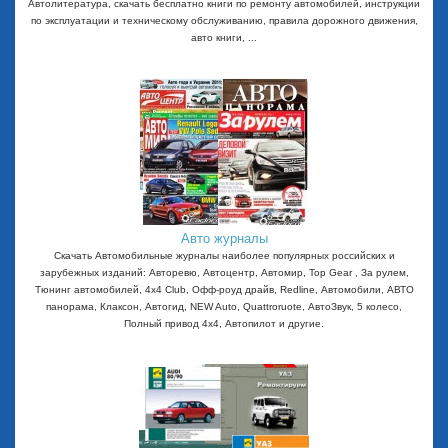
Автолитература, скачать бесплатно книги по ремонту автомобилей, инструкции
по эксплуатации и техническому обслуживанию, правила дорожного движения,
авто книги, ...
Авто журналы
Скачать Автомобильные журналы наиболее популярных российских и
зарубежных изданий: Авторевю, Автоцентр, Автомир, Top Gear , За рулем,
Тюнинг автомобилей, 4x4 Club, Офф-роуд драйв, Redline, Автомобили, АВТО
панорама, Клаксон, Автогид, NEW Auto, Quattroruote, АвтоЗвук, 5 колесо,
Полный привод 4х4, Автопилот и другие.