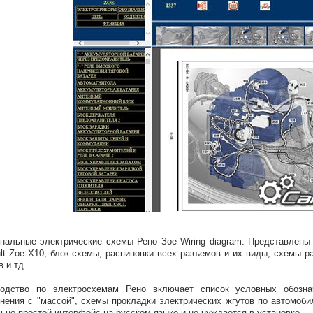
нальные электрические схемы Рено Зое Wiring diagram. Представлен
lt Zoe X10, блок-схемы, распиновки всех разъемов и их виды, схемы 
в и тд.
водство по электросхемам Рено включает список условных обозна
нения с "массой", схемы прокладки электрических жгутов по автомоби
ьно простой интерфейс на русском языке и не нуждается в установке.