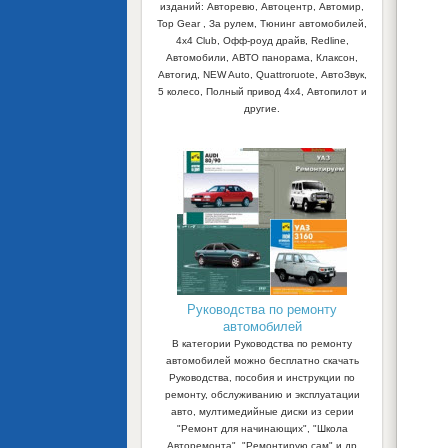
изданий: Авторевю, Автоцентр, Автомир,
Top Gear , За рулем, Тюнинг автомобилей,
4x4 Club, Офф-роуд драйв, Redline,
Автомобили, АВТО панорама, Клаксон,
Автогид, NEW Auto, Quattroruote, АвтоЗвук,
5 колесо, Полный привод 4х4, Автопилот и
другие.
Руководства по ремонту
автомобилей
В категории Руководства по ремонту
автомобилей можно бесплатно скачать
Руководства, пособия и инструкции по
ремонту, обслуживанию и эксплуатации
авто, мултимедийные диски из серии
"Ремонт для начинающих", "Школа
Авторемонта", "Ремонтирую сам" и др