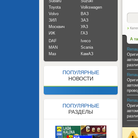
Subaru
Suzuki
Toyota
Volkswagen
Volvo
ВАЗ
ЗИЛ
ЗАЗ
Москвич
УАЗ
Кате
ИЖ
ГАЗ
А т
DAF
Iveco
MAN
Scania
Renaul
Маз
КамАЗ
Ориги
автом
разли
ПОПУЛЯРНЫЕ
Renau
НОВОСТИ
Ориги
автом
прово
Renau
ПОПУЛЯРНЫЕ
Ориги
автом
РАЗДЕЛЫ
разли