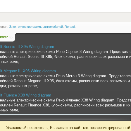
гория:
Электрические схемы автомобилей
,
Renault
акже:
t Scenic III X95 Wiring diagram
нальные электрические схемы Рено Сценик 3 Wiring diagram. Представ
обилей Renault Scenic III X95, блок-схемы, распиновки всех разъемов 
чных реле,
lt Megane III X95 Wiring diagram
нальные электрические схемы Рено Меган 3 Wiring diagram. Представл
обилей Renault Megane III X95, блок-схемы, распиновки всех разъемов 
дки, различных реле,
lt Fluence X38 Wiring diagram
нальные электрические схемы Рено Флюенс X38 Wiring diagram. Предс
обилей Renault Fluence X38, блок-схемы, распиновки всех разъемов и 
чных реле,
Уважаемый посетитель, Вы зашли на сайт как незарегистрированный