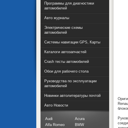
Программы для диагностики
автомобилей
Авто журналы
Электрические схемы
автомобилей
Системы навигации GPS, Карты
Каталоги автозапчастей
Crash тесты автомобилей
Обои для рабочего стола
Руководства по эксплуатации
автомобилей
Новинки автолитературы почтой
Ориги
Renau
Авто Новости
блоко
Руко
Audi
Acura
соеди
Alfa Romeo
BMW
довол