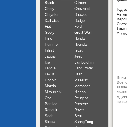
Buick
Citroen
Chery
Chevrolet
Год в
Автор
Chrysler
Daewoo
Верси
Daihatsu
Dodge
Систе
Fiat
Ford
Язык 
Geely
Great Wall
Форм
Hino
Honda
Hummer
Hyundai
Infiniti
Isuzu
Jaguar
Jeep
Kia
Lamborghini
Lancia
Land Rover
Lexus
Lifan
Внима
Lincoln
Maserati
Всё с
Mazda
Mercedes
являе
Mitsubishi
Nissan
прият
Админ
Opel
Peugeot
право
Pontiac
Porsche
Renault
Rover
Saab
Seat
Skoda
SsangYong