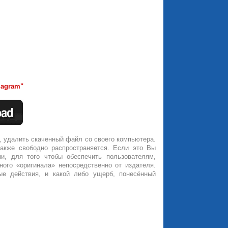
iagram"
, удалить скаченный файл со своего компьютера.
также свободно распространяется. Если это Вы
и, для того чтобы обеспечить пользователям,
ного «оригинала» непосредственно от издателя.
ые действия, и какой либо ущерб, понесённый