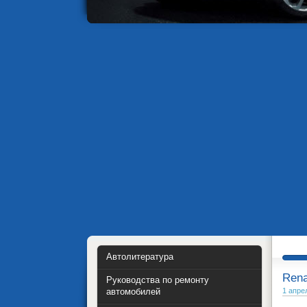
Автолитература
Rena
Руководства по ремонту
автомобилей
1 апре