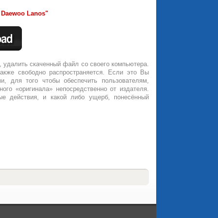
/ Daewoo Lanos"
, удалить скаченный файл со своего компьютера.
также свободно распространяется. Если это Вы
и, для того чтобы обеспечить пользователям,
ного «оригинала» непосредственно от издателя.
ые действия, и какой либо ущерб, понесённый