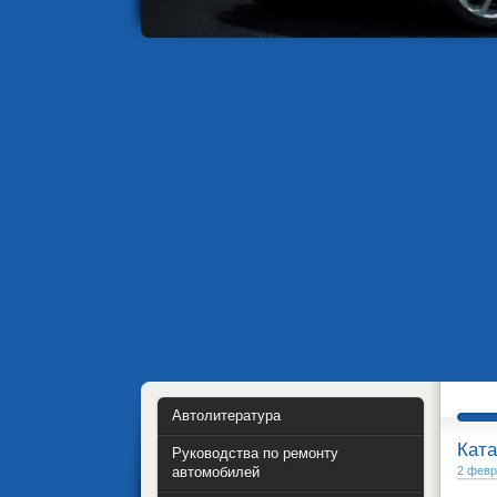
Автолитература
Ката
Руководства по ремонту
автомобилей
2 февр