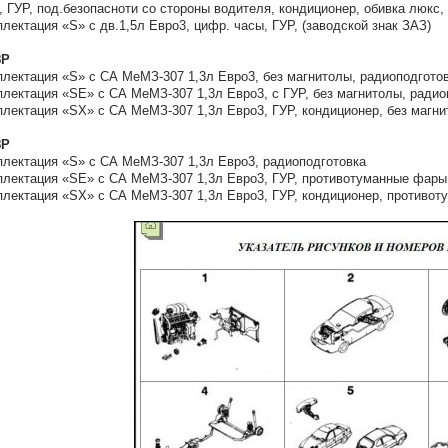
, ГУР, под.безопасноти со стороны водителя, кондиционер, обивка люкс, 
плектация «S» с дв.1,5л Евро3, цифр. часы, ГУР, (заводской знак ЗАЗ)
8Р
плектация «S» с СА МеМЗ-307 1,3л Евро3, без магнитолы, радиоподгото
плектация «SЕ» с СА МеМЗ-307 1,3л Евро3, с ГУР, без магнитолы, радио
плектация «SХ» с СА МеМЗ-307 1,3л Евро3, ГУР, кондиционер, без магни
8P
плектация «S» с СА МеМЗ-307 1,3л Евро3, радиоподготовка
плектация «SЕ» с СА МеМЗ-307 1,3л Евро3, ГУР, противотуманные фары
плектация «SХ» с СА МеМЗ-307 1,3л Евро3, ГУР, кондиционер, противо