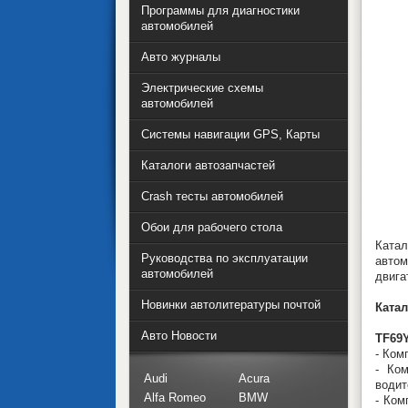
Программы для диагностики
автомобилей
Авто журналы
Электрические схемы
автомобилей
Системы навигации GPS, Карты
Каталоги автозапчастей
Crash тесты автомобилей
Обои для рабочего стола
Катал
Руководства по эксплуатации
автом
автомобилей
двига
Новинки автолитературы почтой
Ката
Авто Новости
TF69
- Ком
- Ком
Audi
Acura
водит
Alfa Romeo
BMW
- Ком