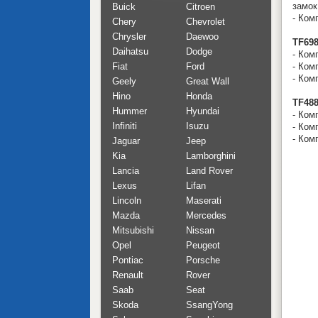
замок
Buick
Citroen
- Ком
Chery
Chevrolet
Chrysler
Daewoo
TF69
Daihatsu
Dodge
- Ком
Fiat
Ford
- Ком
- Ком
Geely
Great Wall
Hino
Honda
TF48
Hummer
Hyundai
- Ком
Infiniti
Isuzu
- Ком
- Ком
Jaguar
Jeep
Kia
Lamborghini
Lancia
Land Rover
Lexus
Lifan
Lincoln
Maserati
Mazda
Mercedes
Mitsubishi
Nissan
Opel
Peugeot
Pontiac
Porsche
Renault
Rover
Saab
Seat
Skoda
SsangYong