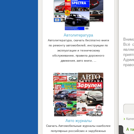
Автолитература
Внима
Автолитература, скачать бесплатно книги
Всё с
по ремонту автомобилей, инструкции по
являе
эксплуатации и техническому
прият
обслуживанию, правила дорожного
Админ
движения, авто книги, ...
право
Кате
Авто журналы
Скачать Автомобильные журналы наиболее
А т
популярных российских и зарубежных