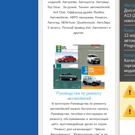
изданий: Авторевю, Автоцентр, Автомир,
Инстр
Top Gear , За рулем, Тюнинг автомобилей,
Долго
4x4 Club, Офф-роуд драйв, Redline,
A13 (
Автомобили, АВТО панорама, Клаксон,
новог
Автогид, NEW Auto, Quattroruote, АвтоЗвук,
5 колесо, Полный привод 4х4, Автопилот и
Краш 
другие.
13 ап
автом
Progr
Катал
Катал
торго
моди
Руководства по ремонту
автомобилей
В категории Руководства по ремонту
автомобилей можно бесплатно скачать
Руководства, пособия и инструкции по
ремонту, обслуживанию и эксплуатации
авто, мултимедийные диски из серии
"Ремонт для начинающих", "Школа
Авторемонта", "Ремонтирую сам" и др