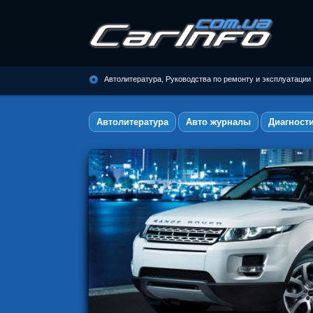
Автолитература, Руководства по
ремонту и эксплуатации
Автолитература, Руководства по ремонту и эксплуатации
автомобилей
Автолитература
Авто журналы
Диагност