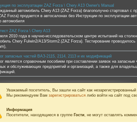
укция по эксплуатации ZAZ Forza \ Chery A13 Owner's Manual
жданный автомобиль Chery A13 (ZAZ Forza) благополучно стартовал с пр
ZAZ Forza) продается в автосалонах без Инструкции по эксплуатации а
о автомобиля
тест ZAZ Forza \ Chery A13
реля 2010 года в научно-исследовательском центре испытаний на столкн
обиль Chery Fulwin2/A13/Storm2.(ZAZ Forza). Тестирование проводилось
am),
ог запасных частей ВАЗ-2115, 2114, 2113 и их модификаций
ог является справочным пособием при составлении заявок на запасные 
вых и обслуживающих предприятий и организаций, а также для владельце
фикаций.
Уважаемый посетитель, Вы зашли на сайт как незарегистрированный
Мы рекомендуем Вам
зарегистрироваться
либо войти на сайт под св
Информация
Посетители, находящиеся в группе
Гости
, не могут оставлять комме