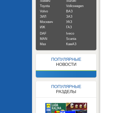
Subaru
Suzuki
Toyota
Volkswagen
Volvo
ВАЗ
ЗИЛ
ЗАЗ
Москвич
УАЗ
ИЖ
ГАЗ
DAF
Iveco
MAN
Scania
Маз
КамАЗ
ПОПУЛЯРНЫЕ
НОВОСТИ
ПОПУЛЯРНЫЕ
РАЗДЕЛЫ