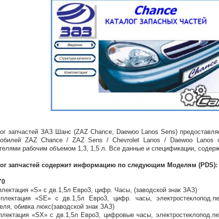
ог запчастей ЗАЗ Шанс (ZAZ Chance, Daewoo Lanos Sens) предоставл
обилей ZAZ Chance / ZAZ Sens / Chevrolet Lanos / Daewoo Lanos с
телями рабочим объемом 1,3, 1,5 л. Все данные и спецификации, содерж
лог запчастей содержит информацию по следующим Моделям (PDS):
Y0
плектация «S» с дв.1,5л Евро3, цифр. Часы, (заводской знак ЗАЗ)
плектация «SЕ» с дв.1,5л Евро3, цифр. часы, электростеклопод.пе
еля, обивка люкс(заводской знак ЗАЗ)
плектация «SХ» с дв.1,5л Евро3, цифровые часы, электростеклопод.п