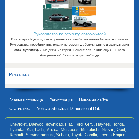
Руководства по ремонту автомобилей
В категории Руководства по ремонту автомобилей можно бесплатно скачать
Руководства, пособия и инструкции по ремонту, обслуживанию и эксплуатации
авто, мултимедийные диски из серии "Ремонт для начинающих", "Школа
Авторемонта", "Ремонтирую сам" и др
Реклама
Главная страница
Регистрация
Новое на сайте
Статистика
Vehicle Structural Dimensional Data
Chevrolet
,
Daewoo
,
download
,
Fiat
,
Ford
,
GPS
,
Haynes
,
Honda
,
Hyundai
,
Kia
,
Lada
,
Mazda
,
Mercedes
,
Mitsubishi
,
Nissan
,
Opel
,
Renault
,
Service manual
,
Subaru
,
Toyota Corolla
,
Toyota Engine
,