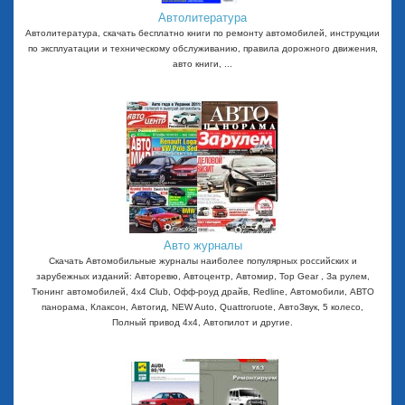
Автолитература
Автолитература, скачать бесплатно книги по ремонту автомобилей, инструкции
по эксплуатации и техническому обслуживанию, правила дорожного движения,
авто книги, ...
Авто журналы
Скачать Автомобильные журналы наиболее популярных российских и
зарубежных изданий: Авторевю, Автоцентр, Автомир, Top Gear , За рулем,
Тюнинг автомобилей, 4x4 Club, Офф-роуд драйв, Redline, Автомобили, АВТО
панорама, Клаксон, Автогид, NEW Auto, Quattroruote, АвтоЗвук, 5 колесо,
Полный привод 4х4, Автопилот и другие.