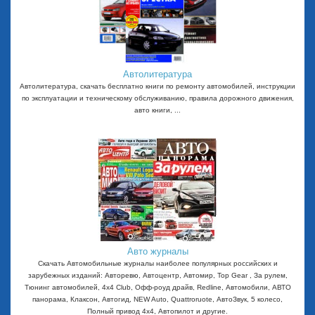
Автолитература
Автолитература, скачать бесплатно книги по ремонту автомобилей, инструкции
по эксплуатации и техническому обслуживанию, правила дорожного движения,
авто книги, ...
Авто журналы
Скачать Автомобильные журналы наиболее популярных российских и
зарубежных изданий: Авторевю, Автоцентр, Автомир, Top Gear , За рулем,
Тюнинг автомобилей, 4x4 Club, Офф-роуд драйв, Redline, Автомобили, АВТО
панорама, Клаксон, Автогид, NEW Auto, Quattroruote, АвтоЗвук, 5 колесо,
Полный привод 4х4, Автопилот и другие.