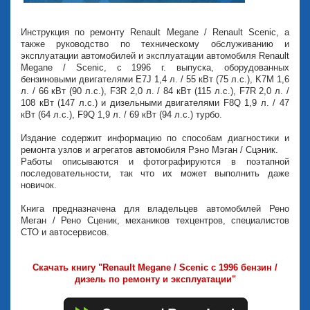
Инструкция по ремонту Renault Megane / Renault Scenic, а
также руководство по техническому обслуживанию и
эксплуатации автомобилей и эксплуатации автомобиля Renault
Megane / Scenic, с 1996 г. выпуска, оборудованных
бензиновыми двигателями E7J 1,4 л. / 55 кВт (75 л.с.), K7M 1,6
л. / 66 кВт (90 л.с.), F3R 2,0 л. / 84 кВт (115 л.с.), F7R 2,0 л. /
108 кВт (147 л.с.) и дизельными двигателями F8Q 1,9 л. / 47
кВт (64 л.с.), F9Q 1,9 л. / 69 кВт (94 л.с.) турбо.
Издание содержит информацию по способам диагностики и
ремонта узлов и агрегатов автомобиля Рэно Мэган / Сцэник.
Работы описываются и фотографируются в поэтапной
последовательности, так что их может выполнить даже
новичок.
Книга предназначена для владельцев автомобилей Рено
Меган / Рено Сценик, механиков техцентров, специалистов
СТО и автосервисов.
Скачать книгу "Renault Megane / Scenic с 1996 бензин /
дизель по ремонту и эксплуатации"