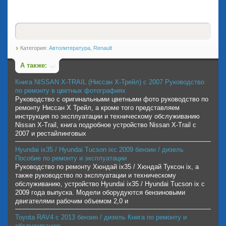
Категория:
Автолитература
,
Renault
А также:
Книга NISSAN X-TRAIL (Ниссан Х-Трейл) с 2007 Руководство
по ремонту в цветных фотографиях
Руководство с оригинальными цветными фото руководство по
ремонту Ниссан Х Трейл, а кроме того представляем
инструкция по эксплуатации и техническому обслуживанию
Nissan X-Trail, книга подробное устройство Nissan X-Trail с
2007 и рестайлинговых
Hyundai ix35 / Hyundai Tucson ixс 2009 бензин / дизель
Пособие по ремонту и эксплуатации
Руководство по ремонту Хюндай ix35 / Хюндай Туксон ix, а
также руководство по эксплуатации и техническому
обслуживанию, устройство Hyundai ix35 / Hyundai Tucson ix с
2009 года выпуска. Модели оборудуются бензиновыми
двигателями рабочим объемом 2,0 и
Toyota RAV4 с 2013 бензин / дизель Книга по ремонту и
обслуживанию