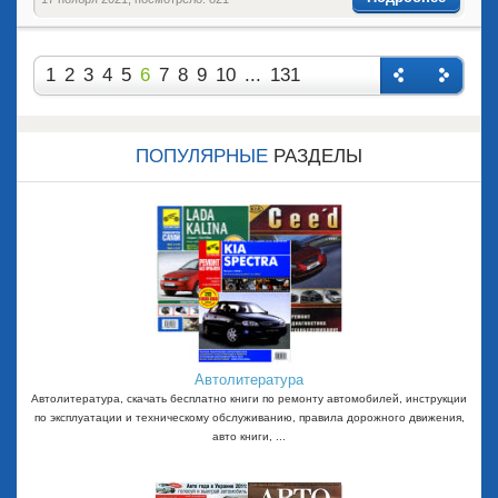
1
2
3
4
5
6
7
8
9
10
...
131
Назад
Впере
д
ПОПУЛЯРНЫЕ
РАЗДЕЛЫ
Автолитература
Автолитература, скачать бесплатно книги по ремонту автомобилей, инструкции
по эксплуатации и техническому обслуживанию, правила дорожного движения,
авто книги, ...