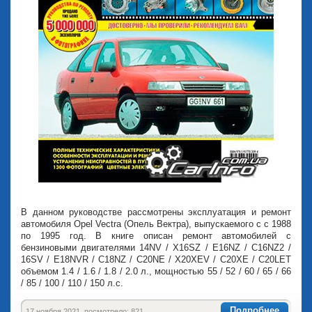
В данном руководстве рассмотрены эксплуатация и ремонт
автомобиля Opel Vectra (Опель Вектра), выпускаемого с с 1988
по 1995 год. В книге описан ремонт автомобилей с
бензиновыми двигателями 14NV / X16SZ / E16NZ / C16NZ2 /
16SV / E18NVR / C18NZ / C20NE / X20XEV / C20XE / C20LET
объемом 1.4 / 1.6 / 1.8 / 2.0 л., мощностью 55 / 52 / 60 / 65 / 66
/ 85 / 100 / 110 / 150 л.с.
Подробнее
17 ноября 2021, посмотрело: 821