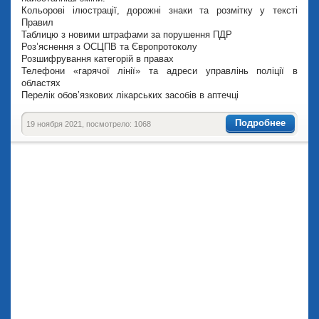
Кольорові ілюстрації, дорожні знаки та розмітку у тексті
Правил
Таблицю з новими штрафами за порушення ПДР
Роз’яснення з ОСЦПВ та Європротоколу
Розшифрування категорій в правах
Телефони «гарячої лінії» та адреси управлінь поліції в
областях
Перелік обов’язкових лікарських засобів в аптечці
Подробнее
19 ноября 2021, посмотрело: 1068