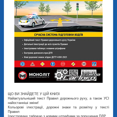
ЩО ВИ ЗНАЙДЕТЕ У ЦІЙ КНИЗІ
Найактуальніший текст Правил дорожнього руху, а також УСІ
найостанніші зміни!
Кольорові ілюстрації, дорожні знаки та розмітку у тексті
Правил
Ілюстровану таблицю з новими штрафами за порушення ПДР