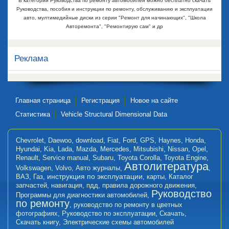
В категории Руководства по ремонту автомобилей можно бесплатно скачать
Руководства, пособия и инструкции по ремонту, обслуживанию и эксплуатации
авто, мултимедийные диски из серии "Ремонт для начинающих", "Школа
Авторемонта", "Ремонтирую сам" и др
Реклама
Главная страница
Регистрация
Новое на сайте
Статистика
Vehicle Structural Dimensional Data
Chevrolet
,
Daewoo
,
download
,
Fiat
,
Ford
,
GPS
,
Haynes
,
Honda
,
Hyundai
,
Kia
,
Lada
,
Mazda
,
Mercedes
,
Mitsubishi
,
Nissan
,
Opel
,
Renault
,
Service manual
,
Subaru
,
Toyota Corolla
,
Toyota Engine
,
Автолитература
Volkswagen
,
Volvo
,
Авто журналы
,
,
инструкция по эксплуатации
ВАЗ
,
Газ
,
,
карты
,
Каталог
запчастей
,
навигация
,
пдд
,
правила дорожного движения
,
Руководство
Программы для диагностики автомобилей
,
по ремонту
,
руководство по ремонту в цветных
фотографиях
,
Руководство по эксплуатации
,
Скачать
,
Скачать книгу
,
Электрические схемы автомобилей