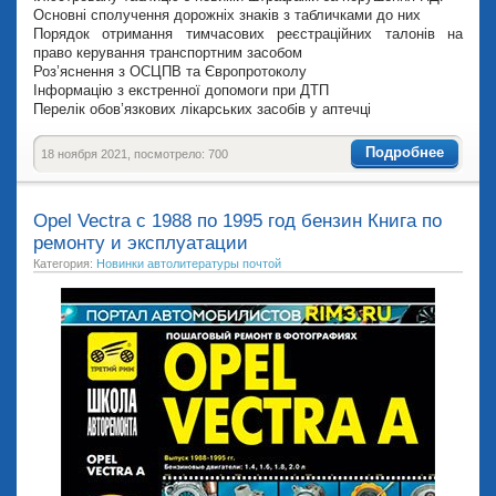
Основні сполучення дорожніх знаків з табличками до них
Порядок отримання тимчасових реєстраційних талонів на
право керування транспортним засобом
Роз’яснення з ОСЦПВ та Європротоколу
Інформацію з екстренної допомоги при ДТП
Перелік обов’язкових лікарських засобів у аптечці
Подробнее
18 ноября 2021, посмотрело: 700
Opel Vectra с 1988 по 1995 год бензин Книга по
ремонту и эксплуатации
Категория:
Новинки автолитературы почтой