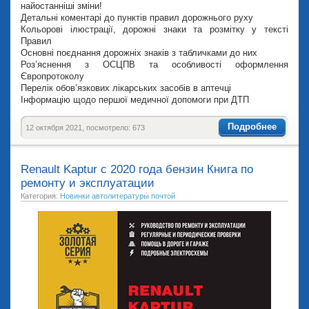
найостанніші зміни!
Детальні коментарі до пунктів правил дорожнього руху
Кольорові ілюстрації, дорожні знаки та розмітку у тексті
Правил
Основні поєднання дорожніх знаків з табличками до них
Роз’яснення з ОСЦПВ та особливості оформлення
Європротоколу
Перелік обов’язкових лікарських засобів в аптечці
Інформацію щодо першої медичної допомоги при ДТП
Подробнее
12 октября 2021, посмотрело: 673
Renault Kaptur с 2020 года бензин Книга по
ремонту и эксплуатации
Категория:
Новинки автолитературы почтой