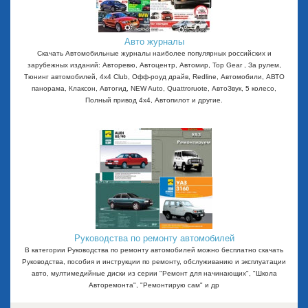
Авто журналы
Скачать Автомобильные журналы наиболее популярных российских и
зарубежных изданий: Авторевю, Автоцентр, Автомир, Top Gear , За рулем,
Тюнинг автомобилей, 4x4 Club, Офф-роуд драйв, Redline, Автомобили, АВТО
панорама, Клаксон, Автогид, NEW Auto, Quattroruote, АвтоЗвук, 5 колесо,
Полный привод 4х4, Автопилот и другие.
Руководства по ремонту автомобилей
В категории Руководства по ремонту автомобилей можно бесплатно скачать
Руководства, пособия и инструкции по ремонту, обслуживанию и эксплуатации
авто, мултимедийные диски из серии "Ремонт для начинающих", "Школа
Авторемонта", "Ремонтирую сам" и др