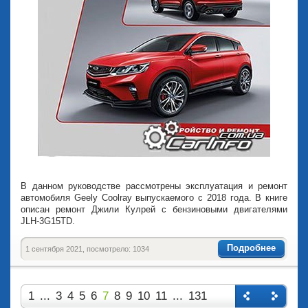
В данном руководстве рассмотрены эксплуатация и ремонт
автомобиля Geely Coolray выпускаемого с 2018 года. В книге
описан ремонт Джили Кулрей с бензиновыми двигателями
JLH-3G15TD.
Подробнее
1 сентября 2021, посмотрело: 1034
1
...
3
4
5
6
7
8
9
10
11
...
131