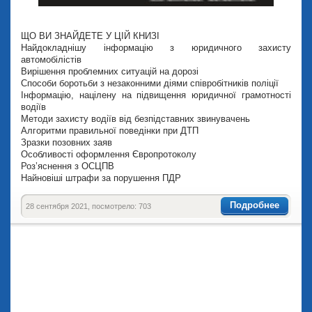
ЩО ВИ ЗНАЙДЕТЕ У ЦІЙ КНИЗІ
Найдокладнішу інформацію з юридичного захисту
автомобілістів
Вирішення проблемних ситуацій на дорозі
Способи боротьби з незаконними діями співробітників поліції
Інформацію, націлену на підвищення юридичної грамотності
водіїв
Методи захисту водіїв від безпідставних звинувачень
Алгоритми правильної поведінки при ДТП
Зразки позовних заяв
Особливості оформлення Європротоколу
Роз’яснення з ОСЦПВ
Найновіші штрафи за порушення ПДР
Подробнее
28 сентября 2021, посмотрело: 703