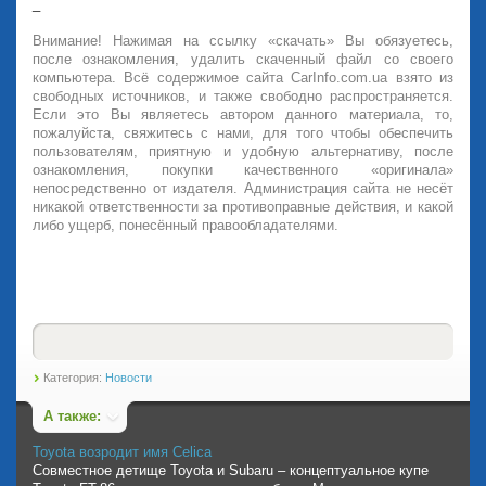
_
Внимание! Нажимая на ссылку «скачать» Вы обязуетесь,
после ознакомления, удалить скаченный файл со своего
компьютера. Всё содержимое сайта CarInfo.com.ua взято из
свободных источников, и также свободно распространяется.
Если это Вы являетесь автором данного материала, то,
пожалуйста, свяжитесь с нами, для того чтобы обеспечить
пользователям, приятную и удобную альтернативу, после
ознакомления, покупки качественного «оригинала»
непосредственно от издателя. Администрация сайта не несёт
никакой ответственности за противоправные действия, и какой
либо ущерб, понесённый правообладателями.
Категория:
Новости
А также:
Toyota возродит имя Celica
Совместное детище Toyota и Subaru – концептуальное купе