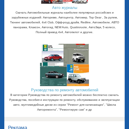
Авто журналы
Скачать Автомобильные журналы наиболее популярных российских и
зарубежных изданий: Авторевю, Автоцентр, Автомир, Top Gear , За рулем,
Тюнинг автомобилей, 4x4 Club, Офф-роуд драйв, Redline, Автомобили, АВТО
панорама, Клаксон, Автогид, NEW Auto, Quattroruote, АвтоЗвук, 5 колесо,
Полный привод 4х4, Автопилот и другие.
Руководства по ремонту автомобилей
В категории Руководства по ремонту автомобилей можно бесплатно скачать
Руководства, пособия и инструкции по ремонту, обслуживанию и эксплуатации
авто, мултимедийные диски из серии "Ремонт для начинающих", "Школа
Авторемонта", "Ремонтирую сам" и др
Реклама