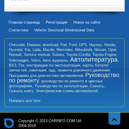
Главная страница
Регистрация
Новое на сайте
Статистика
Vehicle Structural Dimensional Data
Chevrolet
,
Daewoo
,
download
,
Fiat
,
Ford
,
GPS
,
Haynes
,
Honda
,
Hyundai
,
Kia
,
Lada
,
Mazda
,
Mercedes
,
Mitsubishi
,
Nissan
,
Opel
,
Renault
,
Service manual
,
Subaru
,
Toyota Corolla
,
Toyota Engine
,
Автолитература
Volkswagen
,
Volvo
,
Авто журналы
,
,
инструкция по эксплуатации
ВАЗ
,
Газ
,
,
карты
,
Каталог
запчастей
,
навигация
,
пдд
,
правила дорожного движения
,
Руководство
Программы для диагностики автомобилей
,
по ремонту
,
руководство по ремонту в цветных
фотографиях
,
Руководство по эксплуатации
,
Скачать
,
Скачать книгу
,
Электрические схемы автомобилей
Показать все теги
Copyright © 2013 CARINFO.COM.UA
2004-2019
Навер