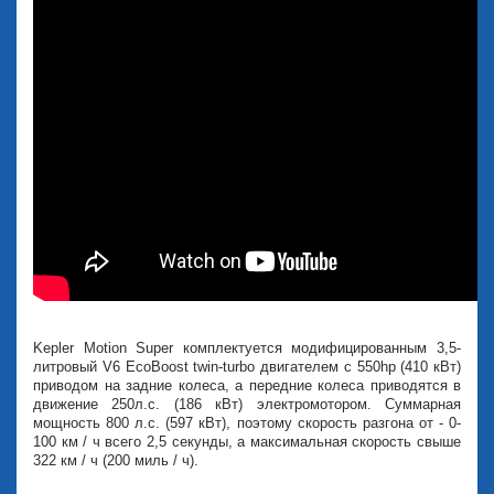
Kepler Motion Super комплектуется модифицированным 3,5-
литровый V6 EcoBoost twin-turbo двигателем с 550hp (410 кВт)
приводом на задние колеса, а передние колеса приводятся в
движение 250л.с. (186 кВт) электромотором. Суммарная
мощность 800 л.с. (597 кВт), поэтому скорость разгона от - 0-
100 км / ч всего 2,5 секунды, а максимальная скорость свыше
322 км / ч (200 миль / ч).