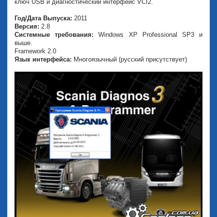
ключ USB и диагностический интерфейс VCI2.
Год/Дата Выпуска:
2011
Версия:
2.8
Системные требования:
Windows XP Professional SP3 и
выше.
Framework 2.0
Язык интерфейса:
Многоязычный (русский присутствует)