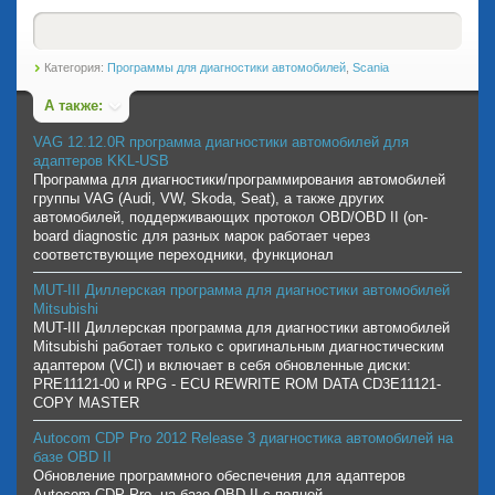
Категория:
Программы для диагностики автомобилей
,
Scania
А также:
VAG 12.12.0R программа диагностики автомобилей для
адаптеров KKL-USB
Программа для диагностики/программирования автомобилей
группы VAG (Audi, VW, Skoda, Seat), а также других
автомобилей, поддерживающих протокол OBD/OBD II (on-
board diagnostic для разных марок работает через
соответствующие переходники, функционал
MUT-III Диллерская программа для диагностики автомобилей
Mitsubishi
MUT-III Диллерская программа для диагностики автомобилей
Mitsubishi работает только с оригинальным диагностическим
адаптером (VCI) и включает в себя обновленные диски:
PRE11121-00 и RPG - ECU REWRITE ROM DATA CD3E11121-
COPY MASTER
Autocom CDP Pro 2012 Release 3 диагностика автомобилей на
базе OBD II
Обновление программного обеспечения для адаптеров
Autocom CDP Pro, на базе OBD II с полной