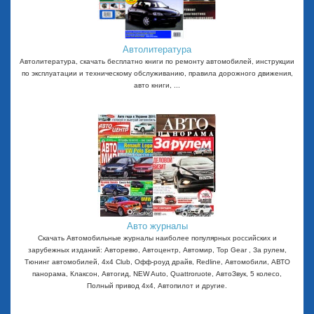
Автолитература
Автолитература, скачать бесплатно книги по ремонту автомобилей, инструкции
по эксплуатации и техническому обслуживанию, правила дорожного движения,
авто книги, ...
Авто журналы
Скачать Автомобильные журналы наиболее популярных российских и
зарубежных изданий: Авторевю, Автоцентр, Автомир, Top Gear , За рулем,
Тюнинг автомобилей, 4x4 Club, Офф-роуд драйв, Redline, Автомобили, АВТО
панорама, Клаксон, Автогид, NEW Auto, Quattroruote, АвтоЗвук, 5 колесо,
Полный привод 4х4, Автопилот и другие.