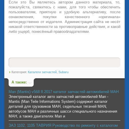
Если это Вы являетесь автором данного материала, то,
пожалуйста, свяжитесь с нами, для того чтобы обеспечить
пользователям, приятную и удобную альтернативу, после
ознакомления, покупки качественного «оригинала»
непосредственно от издателя. Администрация сайта не несёт
никакой ответственности за противоправные действия, и какой
либо ущерб, понесённый правообладателями.
Категория:
Каталоги запчастей
,
Subaru
А также:
Man (Mantis) v568 8.2017 каталог запчастей автомобилей МАН
Электронный каталог авто запчастей автомобилей Man -
Mantis (Man Teile Informations System) содержит каталог
деталей для грузовиков МАН, седельных тягачей MAN,
автобусов МАН и различных шасси специального назначения
МАН, а также двигателях Man и
ЗАЗ 1102, 1105 ТАВРИЯ Руководство по ремонту с каталогом