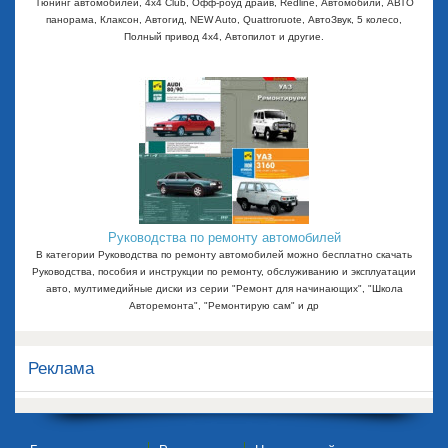
Тюнинг автомобилей, 4x4 Club, Офф-роуд драйв, Redline, Автомобили, АВТО
панорама, Клаксон, Автогид, NEW Auto, Quattroruote, АвтоЗвук, 5 колесо,
Полный привод 4х4, Автопилот и другие.
Руководства по ремонту автомобилей
В категории Руководства по ремонту автомобилей можно бесплатно скачать
Руководства, пособия и инструкции по ремонту, обслуживанию и эксплуатации
авто, мултимедийные диски из серии "Ремонт для начинающих", "Школа
Авторемонта", "Ремонтирую сам" и др
Реклама