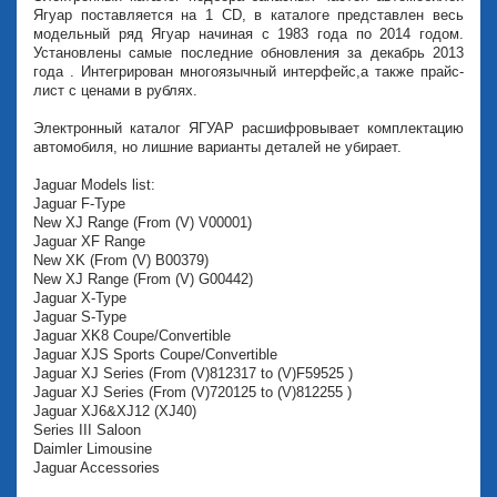
Ягуар поставляется на 1 CD, в каталоге представлен весь
модельный ряд Ягуар начиная с 1983 года по 2014 годом.
Установлены самые последние обновления за декабрь 2013
года . Интегрирован многоязычный интерфейс,а также прайс-
лист с ценами в рублях.
Электронный каталог ЯГУАР расшифровывает комплектацию
автомобиля, но лишние варианты деталей не убирает.
Jaguar Models list:
Jaguar F-Type
New XJ Range (From (V) V00001)
Jaguar XF Range
New XK (From (V) B00379)
New XJ Range (From (V) G00442)
Jaguar X-Type
Jaguar S-Type
Jaguar XK8 Coupe/Convertible
Jaguar XJS Sports Coupe/Convertible
Jaguar XJ Series (From (V)812317 to (V)F59525 )
Jaguar XJ Series (From (V)720125 to (V)812255 )
Jaguar XJ6&XJ12 (XJ40)
Series III Saloon
Daimler Limousine
Jaguar Accessories