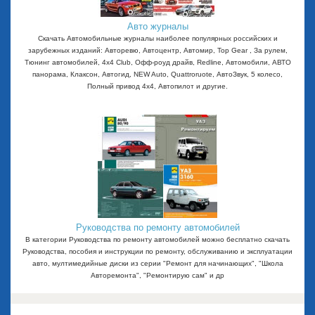
Авто журналы
Скачать Автомобильные журналы наиболее популярных российских и
зарубежных изданий: Авторевю, Автоцентр, Автомир, Top Gear , За рулем,
Тюнинг автомобилей, 4x4 Club, Офф-роуд драйв, Redline, Автомобили, АВТО
панорама, Клаксон, Автогид, NEW Auto, Quattroruote, АвтоЗвук, 5 колесо,
Полный привод 4х4, Автопилот и другие.
Руководства по ремонту автомобилей
В категории Руководства по ремонту автомобилей можно бесплатно скачать
Руководства, пособия и инструкции по ремонту, обслуживанию и эксплуатации
авто, мултимедийные диски из серии "Ремонт для начинающих", "Школа
Авторемонта", "Ремонтирую сам" и др