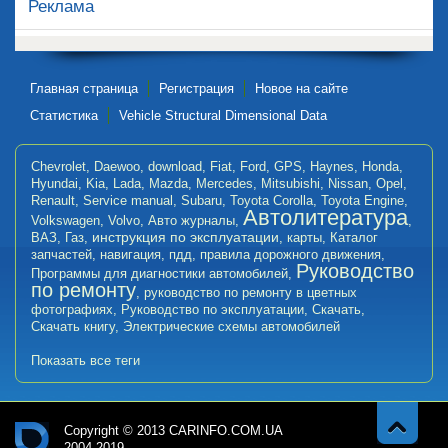
Реклама
Главная страница
Регистрация
Новое на сайте
Статистика
Vehicle Structural Dimensional Data
Chevrolet
,
Daewoo
,
download
,
Fiat
,
Ford
,
GPS
,
Haynes
,
Honda
,
Hyundai
,
Kia
,
Lada
,
Mazda
,
Mercedes
,
Mitsubishi
,
Nissan
,
Opel
,
Renault
,
Service manual
,
Subaru
,
Toyota Corolla
,
Toyota Engine
,
Автолитература
Volkswagen
,
Volvo
,
Авто журналы
,
,
инструкция по эксплуатации
ВАЗ
,
Газ
,
,
карты
,
Каталог
запчастей
,
навигация
,
пдд
,
правила дорожного движения
,
Руководство
Программы для диагностики автомобилей
,
по ремонту
,
руководство по ремонту в цветных
фотографиях
,
Руководство по эксплуатации
,
Скачать
,
Скачать книгу
,
Электрические схемы автомобилей
Показать все теги
Copyright © 2013 CARINFO.COM.UA
2004-2019