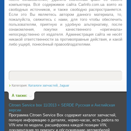
компьютера. Всё содержимое сайта CarInfo.com.ua взято из
свободных источников, и также свободно распространяется.
Если это Вы являетесь автором данного материала, то,
пожалуйста, свяжитесь с нами, для того чтобы обеспечить
пользователям, приятную и удобную альтернативу, после
ознакомления, покупки качественного «оригинала»
непосредственно от издателя. Администрация сайта не несёт
никакой ответственности за противоправные действия, и какой
либо ущерб, понесённый правообладателями.
Категория:
Каталоги запчастей
,
Jaguar
А также:
Citroen Service box 11/2013 + SERDE Русская и Английская
версии
Программа Citroen Service Box содержит каталог запчастей,
полную информацию о деталях, нормо-часах, есть работа по
VIN или по модели, расшифровка каждой позиции VIN,
документация по ремонту и обслуживанию автомобилей