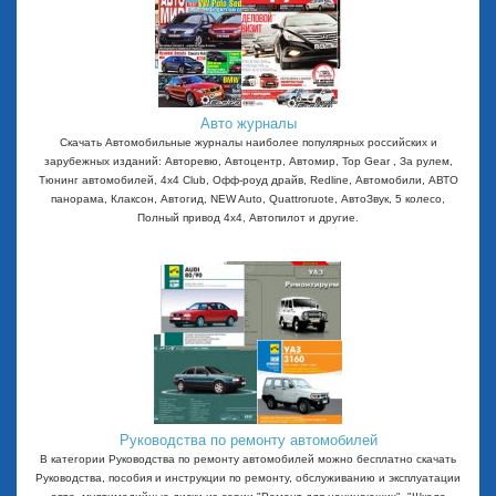
Авто журналы
Скачать Автомобильные журналы наиболее популярных российских и
зарубежных изданий: Авторевю, Автоцентр, Автомир, Top Gear , За рулем,
Тюнинг автомобилей, 4x4 Club, Офф-роуд драйв, Redline, Автомобили, АВТО
панорама, Клаксон, Автогид, NEW Auto, Quattroruote, АвтоЗвук, 5 колесо,
Полный привод 4х4, Автопилот и другие.
Руководства по ремонту автомобилей
В категории Руководства по ремонту автомобилей можно бесплатно скачать
Руководства, пособия и инструкции по ремонту, обслуживанию и эксплуатации