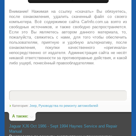
Внимание! Нажимая на ссылку «скачать» Вы обязуетесь,
после ознакомления, удалить скаченный файл со своего
компьютера. Всё содержимое сайта CarInfo.com.ua взято из
свободных источников, и также свободно распространяется.
Если это Вы являетесь автором данного материала, то,
пожалуйста, свяжитесь с нами, для того чтобы обеспечить
пользователям, приятную и удобную альтернативу, после
ознакомления, покупки качественного «оригинала»
непосредственно от издателя. Администрация сайта не несёт
никакой ответственности за противоправные действия, и какой
либо ущерб, понесённый правообладателями.
Категория:
Jeep
,
Руководства по ремонту автомобилей
А также:
Jaguar XJ6 Oct 1986 - Sept 1994 Haynes Service and Repair
Manual