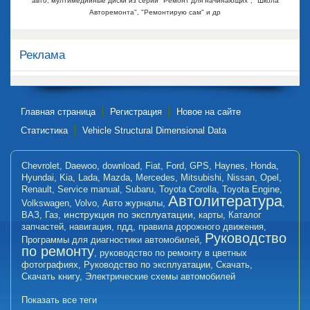
авто, мултимедийные диски из серии "Ремонт для начинающих", "Школа
Авторемонта", "Ремонтирую сам" и др
Реклама
Главная страница
Регистрация
Новое на сайте
Статистика
Vehicle Structural Dimensional Data
Chevrolet
,
Daewoo
,
download
,
Fiat
,
Ford
,
GPS
,
Haynes
,
Honda
,
Hyundai
,
Kia
,
Lada
,
Mazda
,
Mercedes
,
Mitsubishi
,
Nissan
,
Opel
,
Renault
,
Service manual
,
Subaru
,
Toyota Corolla
,
Toyota Engine
,
Автолитература
Volkswagen
,
Volvo
,
Авто журналы
,
,
инструкция по эксплуатации
ВАЗ
,
Газ
,
,
карты
,
Каталог
запчастей
,
навигация
,
пдд
,
правила дорожного движения
,
Руководство
Программы для диагностики автомобилей
,
по ремонту
,
руководство по ремонту в цветных
фотографиях
,
Руководство по эксплуатации
,
Скачать
,
Скачать книгу
,
Электрические схемы автомобилей
Показать все теги