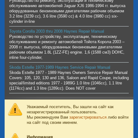
Руководство по ремонту, эксплуатации и техническому
обслуживанию автомобилей Jaguar XJ6 1986-1994 гг. выпуска
оборудованных бензиновыми двигателями рабочим объемом
3.2 litre (3239 cc), 3.6 litre (3590 cc) & 4.0 litre (3980 cc) six-
cylinder in-line
Toyota Corolla 2003 thru 2008 Haynes Repair Manual
Руководство по устройству, эксплуатации, техническому
обслуживанию и ремонту автомобилей Тойота Корола 2003 –
2008 гг. выпуска, оборудованных бензиновыми двигателями
рабочим объемом 1.8L (1ZZ-FE) engine. 1,6 (1588 см3) DOHC,
inline four-cylinder,
Skoda Estelle 1977-1989 Haynes Service Repair Manual
Skoda Estelle 1977 - 1989 Haynes Owners Service Repair Manual
Covers: 105, 120, 130 and 136, Saloon and Rapid Coupe, including
special/limited editions 1977 - 1989G 1.0 litre (1046cc), 1.1 litre
(1174cc) and 1.3 litre (1289cc). Does NOT cover
Уважаемый посетитель, Вы зашли на сайт как
незарегистрированный пользователь.
Мы рекомендуем Вам
зарегистрироваться
либо войти
на сайт под своим именем.
Информация